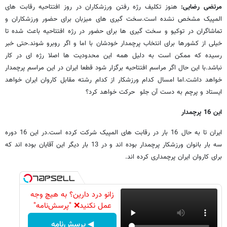
مرتضی رضایی:
هنوز تکلیف رژه رفتن ورزشکاران در روز افتتاحیه رقابت های
المپیک مشخص نشده است.سخت گیری های میزبان برای حضور ورزشکاران و
تماشاگران در توکیو و سخت گیری ها برای حضور در رژه افتتاحیه باعث شده تا
خیلی از کشورها برای انتخاب پرچمدار خودشان با اما و اگر روبرو شوند.حتی خبر
رسیده که ممکن است به دلیل همه این محدودیت ها اصلا رژه ای در کار
نباشد.با این حال اگر مراسم افتتاحیه برگزار شود قطعا ایران در این مراسم پرچمدار
خواهد داشت.اما امسال کدام ورزشکار از کدام رشته مقابل کاروان ایران خواهد
ایستاد و پرچم به دست آن جلو حرکت خواهد کرد؟
این 16 پرچمدار
ایران تا به حال 16 بار در رقابت های المپیک شرکت کرده است.در این 16 دوره
سه بار بانوان ورزشکار پرچمدار بوده اند و در 13 بار دیگر این آقایان بوده اند که
برای کاروان ایران پرچمداری کرده اند.
زانو درد دارین؟ به هیچ وجه
عمل نکنید❌ "پرسش‌نامه"
◀ پرسش‌نامه