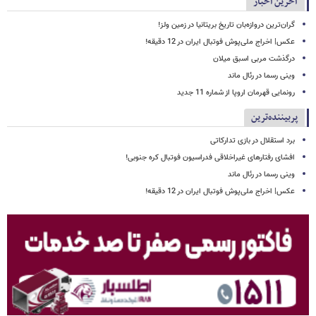
آخرین اخبار
گران‌ترین دروازه‌بان تاریخ بریتانیا در زمین ولز!
عکس| اخراج ملی‌پوش فوتبال ایران در 12 دقیقه!
درگذشت مربی اسبق میلان
وینی رسما در رئال ماند
رونمایی قهرمان اروپا از شماره 11 جدید
پربیننده‌ترین
برد استقلال در بازی تدارکاتی
افشای رفتارهای غیراخلاقی فدراسیون فوتبال کره جنوبی!
وینی رسما در رئال ماند
عکس| اخراج ملی‌پوش فوتبال ایران در 12 دقیقه!