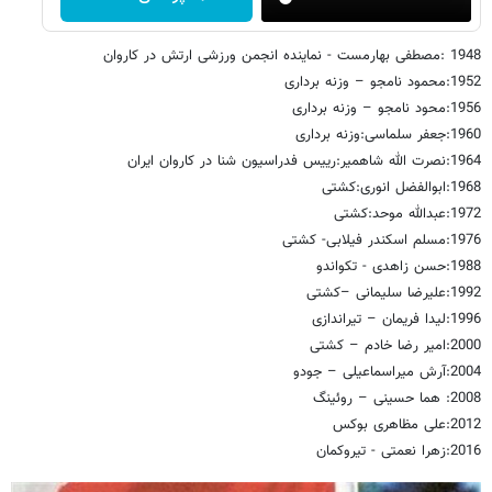
1948 :مصطفی بهارمست - نماینده انجمن ورزشی ارتش در کاروان
1952:محمود نامجو – وزنه برداری
1956:محود نامجو – وزنه برداری
1960:جعفر سلماسی:وزنه برداری
1964:نصرت الله شاهمیر:رییس فدراسیون شنا در کاروان ایران
1968:ابوالفضل انوری:کشتی
1972:عبدالله موحد:کشتی
1976:مسلم اسکندر فیلابی- کشتی
1988:حسن زاهدی - تکواندو
1992:علیرضا سلیمانی –کشتی
1996:لیدا فریمان – تیراندازی
2000:امیر رضا خادم – کشتی
2004:آرش میراسماعیلی – جودو
2008: هما حسینی – روئینگ
2012:علی مظاهری بوکس
2016:زهرا نعمتی - تیروکمان