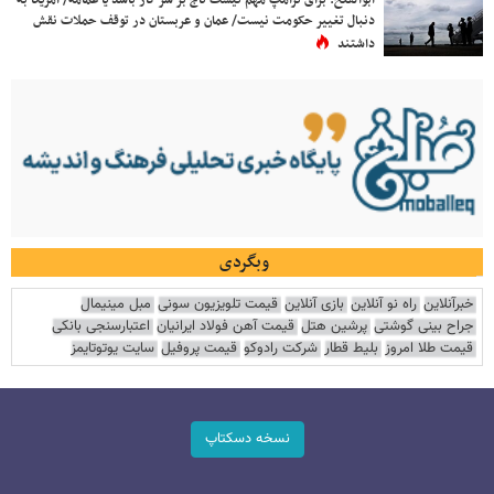
ابوالفتح: برای ترامپ مهم نیست تاج بر سر کار باشد یا عمامه/ آمریکا به
دنبال تغییر حکومت نیست/ عمان و عربستان در توقف حملات نقش
داشتند
وبگردی
خبرآنلاین
راه نو آنلاین
بازی آنلاین
قیمت تلویزیون سونی
مبل مینیمال
جراح بینی گوشتی
پرشین هتل
قیمت آهن فولاد ایرانیان
اعتبارسنجی بانکی
قیمت طلا امروز
بلیط قطار
شرکت رادوکو
قیمت پروفیل
سایت یوتوتایمز
نسخه دسکتاپ