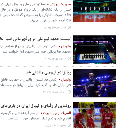
مدیریت ورزش
عملکرد تیم ملی والیبال ایران در 
بیش از آنکه نشانه‌ای از یک پروژه موفق و در حال
فاقد هویت تاکتیکی را به نمایش گذاشت؛ تیمی که 
ناکارآمدی خود را فریاد می‌زند.
۱۴۰۵-۰۵-۰۶ ۰۷:۴۵
لیست جدید تیم ملی برای قهرمانی آسیا اعل
والیبال
محمدرضا یزدانی خرم فدراسیون آغاز خواهد شد.
۱۴۰۵-۰۵-۰۴ ۱۸:۲۸
پیاتزا در تیم‌ملی ماندنی شد
والیبال
رئیس فدراسیون والیبال با حمایت قاطع از
فنی پایان داد و تأکید کرد ایران با پیاتزا در مساب
۱۴۰۵-۰۵-۰۲ ۱۴:۳۹
رونمایی از رقبای والیبال ایران در بازی‌های 
المپيك و پارالمپيك
انجام شد و تیم ایران حریفان خود را شناخت.
۱۴۰۵-۰۵-۰۱ ۱۱:۵۷