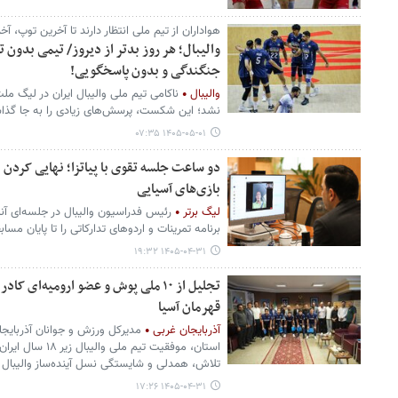
هواداران از تیم ملی انتظار دارند تا آخرین توپ، 
والیبال؛ هر روز بدتر از دیروز/ تیمی بدون
جنگندگی و بدون پاسخگویی!
والیبال
ناکامی تیم ملی والیبال ایران در لیگ م
نشد؛ این شکست، پرسش‌های زیادی را به جا گذا
۱۴۰۵-۰۵-۰۱ ۰۷:۳۵
دو ساعت جلسه تقوی با پیاتزا؛ نهایی کردن برن
بازی‌های آسیایی
لیگ برتر
رئیس فدراسیون والیبال در جلسه‌ای آنل
برنامه تمرینات و اردوهای تدارکاتی را تا پایان مسا
۱۴۰۵-۰۴-۳۱ ۱۹:۳۲
قهرمان آسیا
آذربایجان غربی
مدیرکل ورزش و جوانان آذربایجان‌
استان، موفقیت تیم 
تلاش، همدلی و شایستگی نسل آینده‌ساز والیبال
۱۴۰۵-۰۴-۳۱ ۱۷:۲۶