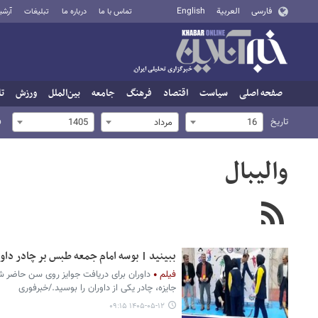
فارسی
العربية
English
تماس با ما
درباره ما
تبلیغات
آرشی
صفحه اصلی
سیاست
اقتصاد
فرهنگ
جامعه
بین‌الملل
ورزش
تا
تاریخ
ف
16
مرداد
1405
والیبال
ببینید | بوسه امام جمعه طبس بر چادر داور
فیلم
داوران برای دریافت جوایز روی سن حاضر 
جایزه، چادر یکی از داوران را بوسید./خبرفوری
۱۴۰۵-۰۵-۱۲ ۰۹:۱۵