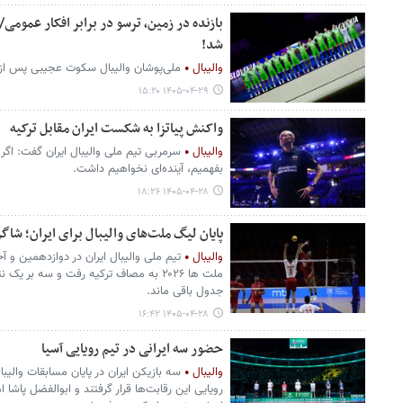
بازنده در زمین، ترسو در برابر افکار عمومی
شد!
والیبال
ملی‌پوشان والیبال سکوت عجیبی پس از لیگ ملت‌ه
۱۴۰۵-۰۴-۲۹ ۱۵:۲۰
واکنش پیاتزا به شکست ایران مقابل ترکیه
والیبال
سرمربی تیم ملی والیبال ایران گفت: اگر 
بفهمیم، آینده‌ای نخواهیم داشت.
۱۴۰۵-۰۴-۲۸ ۱۸:۲۶
پایان لیگ ملت‌های والیبال برای ایران؛ شاگ
والیبال
تیم ملی والیبال ایران در دوازدهمین و آ
ملت ها ۲۰۲۶ به مصاف ترکیه رفت و سه بر ی
جدول باقی ماند.
۱۴۰۵-۰۴-۲۸ ۱۶:۴۲
حضور سه ایرانی در تیم رویایی آسیا
والیبال
رویایی ‌این رقابت‌ها قرار گرفتند و ابوالفضل پاشا 