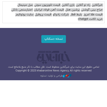
خبرآنلاین
راه نو آنلاین
بازی آنلاین
قیمت تلویزیون سونی
مبل مینیمال
جراح بینی گوشتی
پرشین هتل
قیمت آهن فولاد ایرانیان
اعتبارسنجی بانکی
قیمت طلا امروز
بلیط قطار
شرکت رادوکو
قیمت پروفیل
سایت یوتوتایمز
خرید اکانت chatgpt
نسخه دسکتاپ
تمامی حقوق این سایت برای خبرآنلاین محفوظ است. نقل مطالب با ذکر منبع بلامانع است.
Copyright © 2025 khabaronline News Agancy, All rights reserved
طراحی و تولید: نستوه