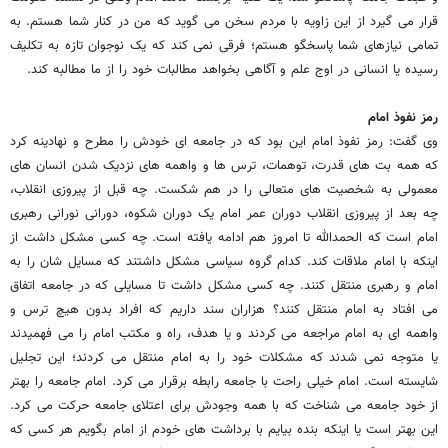
قرار می گیرد از این زاویه با مردم سخن می گوید که من در کنار شما هستم. به
تمامی نیازهای شما پاسخگو هستم؛ فرقی نمی کند که یک نوجوان تازه به تکلیف
رسیده یا انسانی در اوج علم و آگاهی بخواهد مطالبات خود را از ما مطالبه کند.
رمز نفوذ امام
وی گفت: رمز نفوذ امام این بود که در جامعه ای خودش را مطرح و نهادینه کرد
که همه بت های قدرت، توهمات، ترس ها و واهمه های نزدیک شدن انسان های
معمولی به شخصیت های متعالی را در هم شکست. چه قبل از پیروزی انقلاب،
چه بعد از پیروزی انقلاب دوران عمر امام یک دوران شکوه، دورانی نورانی رهبری
امام است که الحمدالله تا امروز هم ادامه یافته است. چه کسی مشکل داشت از
اینکه با امام ملاقات کند. کدام گروه سیاسی مشکل داشتند که مسایل شان را به
امام و رهبری منتقل کنند. چه کسی مشکل داشت تا مسایلی که در جامعه اتفاق
می افتاد به امام منتقل کنند؟ هزاران سند داریم که افراد بدون هیچ ترس و
واهمه ای به امام مراجعه می کردند و یا هدف، راه و مکتب امام را می فهمیدند
یا متوجه نمی شدند که مشکلات خود را به امام منتقل می کردند؛ این تجلیل
شایسته است. امام خیلی راحت با جامعه رابطه برقرار می کرد. امام جامعه را بهتر
از خود جامعه می شناخت که با همه وجودش برای اعتلای جامعه حرکت می کرد.
این بهتر است یا اینکه بنده بیایم با برداشت های خودم از امام بگویم هر کسی که