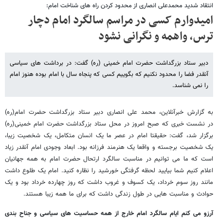
انتقاد شدید محمدعلی انصاری از محدود کردن راه های شناخت امام:
امیدوارم کسی در مراسم سالگرد امام دچار
ترس، واهمه و نگرانی نشود
دبیر ستاد بزرگداشت حضرت امام خمینی (ره) گفت: در برداشت های سیاسی
آنقدر فضا را محدود نکنیم که بگوییم کسی که پنجاه سال با امام بوده هنوز امام
را نمی شناسد.
به گزارش خبرآنلاین، محمد علی انصاری دبیر ستاد بزرگداشت حضرت امام(ره)
در نشست خبری که صبح امروز در محل ستاد بزرگداشت حضرت امام خمینی(ره)
برگزار شد، گفت: حقیقتا امام در عصر ما یک انسان متکامل، یک شخصیت زیبا،
یک شخصیت برجسته و واقعا یک هنرمند فرزانه بود. ابعاد وجودی امام آنقدر زیاد
است که ما می توانیم در مناسبت سالگرد ارتحال حضرت امام به همه جهانیان
اعلام کنیم شما بیایید لحظه گرفتگی خورشید را نظاره کنید. امام یک طلوع داشت
مانند روز سوم خرداد، یک کسوف و غروب داشت که روز چهارده خرداد بود و یک
حوادث و مناسبت هایی در طول زندگی داشت که برای ما همه زیبا هستند.
آرزو می کنم ایام سالگرد امام خارج از همه حساسیت های سیاسی و جناح بندی