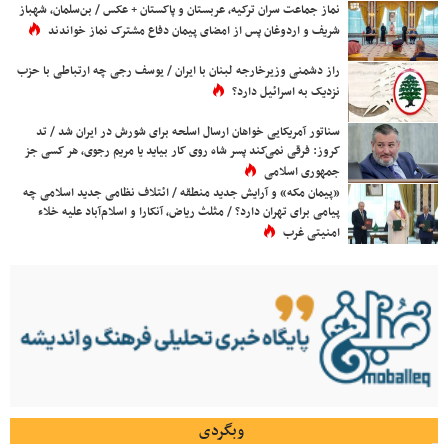
نماز جماعت سران ترکیه، عربستان و پاکستان + عکس / بن‌سلمان، شهباز
شریف و اردوغان پس از امضای پیمان دفاع مشترک نماز خواندند
راز دشمنی وزیرخارجه لبنان با ایران / یوسف رجی چه ارتباطی با حزب
نزدیک به اسرائیل دارد؟
سناتور آمریکایی خواهان ارسال اسلحه برای شورش در ایران شد / تد
کروز: فرقی نمی‌کند پسر شاه روی کار بیاید یا مریم رجوی، هر کسی جز
جمهوری اسلامی
«پیمان مکه» و آرایش جدید منطقه / ائتلاف نظامی جدید اسلامی چه
پیامی برای تهران دارد؟ / مثلث ریاض، آنکارا و اسلام‌آباد علیه خلاء
امنیتی غرب
وبگردی