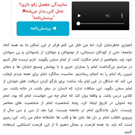
ساییدگی مفصل زانو داری؟
عمل کنی بدتر می‌شه❌
"پرسش‌نامه"
◀ پرسش‌نامه
انصاری خاطرنشان کرد: اما من فکر می کنم فراتر از این امکان ما به همه آحاد
جامعه، حتی از کودکان دبستانی، از نوجوانان و جوانان، از باسوادان و بی سوادان
خود باید بخواهیم از امام حکایت کنند، از امام سخن بگویند. لازم نیست فکر کنیم
در مراسم بزرگداشت امام با بمباران خبری یا با پوشش وسیع خیابان ها و معابر
تبیین راه امام را به انجام رساندیم. مناسبت سالگرد امام برای همه مردم ایجاب
می کند که حداقل در این ایام یک ساعت برای بازگو کردن دریافت های خودش از
امام سخن بگوید. این منافات ندارد که انسان در سفر باشد، در خانه باشد، سر
کلاس درس باشد. و واقعا بیان کند که امام چه می خواست، امام که بود، امام
چه تحولی در تاریخ ایجاد کرد. وجه شخصیت امام از شخصیت های معاصر
چیست. دلیل ماندگاری امام در جامعه چیست. چرا بعد از سی و سی سال از
پیروزی انقلاب امام بر دل ها، جان ها و قلب ها عاشقانه حکم می راند. این رمزی
است که باید به همه فرصت و مجال دهیم تا از این فرصت استثنایی استفاده
کنیم.