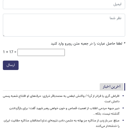
*
لطفا حاصل عبارت را در جعبه متن روبرو وارد کنید
1 + 17 =
ارسال
آخرین اخبار
افراطی گری یا فراتر از آن؟ / واکنش ابطحی به محمدباقر خرازی: حرف‌های او افتتاح شعبه رسمی
داعش است
دبیر جبهه مردمی انقلاب از اهمیت قصاص و خون خواهی رهبر شهید گفت؛ برای بازگرداندن
گذشته نیست، بلکه...
مبلغ: سر باز زدن از مذاکره‌ جز بهانه به دشمن دادن نتیجه‌ای ندارد/مخالفان مذاکره حقانیت ایران
را خدشه‌دار می‌کنند