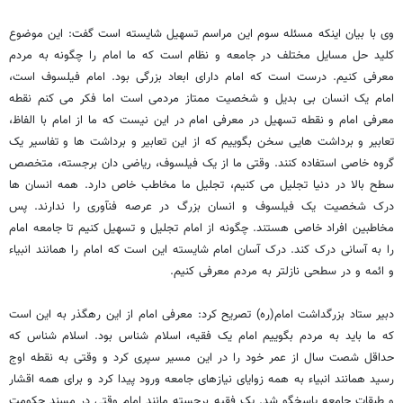
وی با بیان اینکه مسئله سوم این مراسم تسهیل شایسته است گفت: این موضوع
کلید حل مسایل مختلف در جامعه و نظام است که ما امام را چگونه به مردم
معرفی کنیم. درست است که امام دارای ابعاد بزرگی بود. امام فیلسوف است،
امام یک انسان بی بدیل و شخصیت ممتاز مردمی است اما فکر می کنم نقطه
معرفی امام و نقطه تسهیل در معرفی امام در این نیست که ما از امام با الفاظ،
تعابیر و برداشت هایی سخن بگوییم که از این تعابیر و برداشت ها و تفاسیر یک
گروه خاصی استفاده کنند. وقتی ما از یک فیلسوف، ریاضی دان برجسته، متخصص
سطح بالا در دنیا تجلیل می کنیم، تجلیل ما مخاطب خاص دارد. همه انسان ها
درک شخصیت یک فیلسوف و انسان بزرگ در عرصه فنآوری را ندارند. پس
مخاطبین افراد خاصی هستند. چگونه از امام تجلیل و تسهیل کنیم تا جامعه امام
را به آسانی درک کند. درک آسان امام شایسته این است که امام را همانند انبیاء
و ائمه و در سطحی نازلتر به مردم معرفی کنیم.
دبیر ستاد بزرگداشت امام(ره) تصریح کرد: معرفی امام از این رهگذر به این است
که ما باید به مردم بگوییم امام یک فقیه، اسلام شناس بود. اسلام شناس که
حداقل شصت سال از عمر خود را در این مسیر سپری کرد و وقتی به نقطه اوج
رسید همانند انبیاء به همه زوایای نیازهای جامعه ورود پیدا کرد و برای همه اقشار
و طبقات جامعه پاسخگو شد. یک فقیه برجسته مانند امام وقتی در مسند حکومت