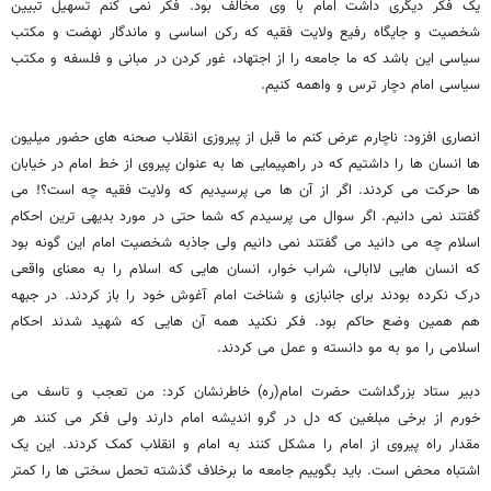
یک فکر دیگری داشت امام با وی مخالف بود. فکر نمی کنم تسهیل تبیین
شخصیت و جایگاه رفیع ولایت فقیه که رکن اساسی و ماندگار نهضت و مکتب
سیاسی این باشد که ما جامعه را از اجتهاد، غور کردن در مبانی و فلسفه و مکتب
سیاسی امام دچار ترس و واهمه کنیم.
انصاری افزود: ناچارم عرض کنم ما قبل از پیروزی انقلاب صحنه های حضور میلیون
ها انسان ها را داشتیم که در راهپیمایی ها به عنوان پیروی از خط امام در خیابان
ها حرکت می کردند. اگر از آن ها می پرسیدیم که ولایت فقیه چه است؟! می
گفتند نمی دانیم. اگر سوال می پرسیدم که شما حتی در مورد بدیهی ترین احکام
اسلام چه می دانید می گفتند نمی دانیم ولی جاذبه شخصیت امام این گونه بود
که انسان هایی لاابالی، شراب خوار، انسان هایی که اسلام را به معنای واقعی
درک نکرده بودند برای جانبازی و شناخت امام آغوش خود را باز کردند. در جبهه
هم همین وضع حاکم بود. فکر نکنید همه آن هایی که شهید شدند احکام
اسلامی را مو به مو دانسته و عمل می کردند.
دبیر ستاد بزرگداشت حضرت امام(ره) خاطرنشان کرد: من تعجب و تاسف می
خورم از برخی مبلغین که دل در گرو اندیشه امام دارند ولی فکر می کنند هر
مقدار راه پیروی از امام را مشکل کنند به امام و انقلاب کمک کردند. این یک
اشتباه محض است. باید بگوییم جامعه ما برخلاف گذشته تحمل سختی ها را کمتر