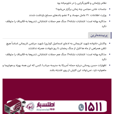
نظام پارلمانی و قانون‌گرایی را در خاورمیانه بود
جلسات علنی مجلس چه زمانی برگزار می‌شود؟
وزارت اطلاعات: ۲۱ عامل موساد و ۴ عضو باندهای مسلح بازداشت شدند
مذاکره بهانه است؛ انتخابات نشانه؟/ جنگ هم حملات انتخاباتی تندروها به قالیباف را متوقف
نکرد
پربیننده‌ترین
واکنش خانواده شهید لاریجانی به ادعای اسماعیل کوثری/ شهید مرتضی لاریجانی اساساً هیچ
تلفن همراهی از ماه ها قبل از جنگ رمضان تا روز شهادت همراه نداشتند
مذاکره بهانه است؛ انتخابات نشانه؟/ جنگ هم حملات انتخاباتی تندروها به قالیباف را متوقف
نکرد
اظهارات حسن روحانی درباره حمله آمریکا به مدرسه میناب/ کسی که این همه پهپاد و هواپیما و
ماهواره دارد، نمی‌تواند این کارش از روی اشتباه باشد