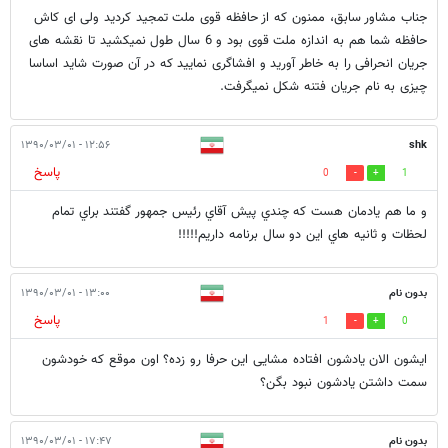
جناب مشاور سابق، ممنون که از حافظه قوی ملت تمجید کردید ولی ای کاش
حافظه شما هم به اندازه ملت قوی بود و 6 سال طول نمیکشید تا نقشه های
جریان انحرافی را به خاطر آورید و افشاگری نمایید که در آن صورت شاید اساسا
چیزی به نام جریان فتنه شکل نمیگرفت.
۱۲:۵۶ - ۱۳۹۰/۰۳/۰۱
shk
پاسخ
0
1
و ما هم يادمان هست كه چندي پيش آقاي رئيس جمهور گفتند براي تمام
لحظات و ثانيه هاي اين دو سال برنامه داريم!!!!!
بدون نام
۱۳:۰۰ - ۱۳۹۰/۰۳/۰۱
پاسخ
1
0
ایشون الان یادشون افتاده مشایی این حرفا رو زده؟ اون موقع كه خودشون
سمت داشتن یادشون نبود بگن؟
بدون نام
۱۷:۴۷ - ۱۳۹۰/۰۳/۰۱