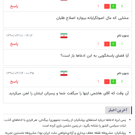
پاسخ
1
0
مشایی که مال اصولگرایانه.بیچاره اصلاح طلبان
بدون نام
۱۹:۱۲ - ۱۳۹۰/۰۳/۰۱
پاسخ
1
1
آیا فضای پاسخگویی به ابن ادعاها باز است؟
بدون نام
۰۰:۳۵ - ۱۳۹۰/۰۳/۱۴
پاسخ
1
0
آن وقت که آقای هاشمی اینها را میگفت شما و پسرتان ایشان را لعن میکردید
آخرین اخبار
پس لرزه ادعاها درباره استعفای پزشکیان از ریاست جمهوری/ بیگدلی: هر فردی با ادعاهای کذب،
ثبات سیاسی کشور را نشانه بگیرد، در زمین دشمن بازی کرده است
پزشکیان: مشروطه نقطه عطف بیداری و آزادی‌خواهی ملت ایران بود/ مشروطه نخستین تجربه