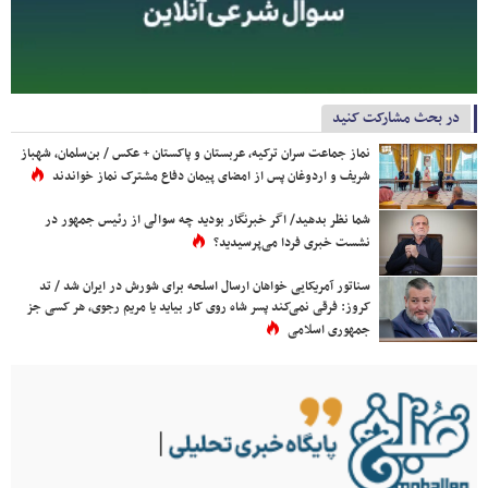
در بحث مشارکت کنید
نماز جماعت سران ترکیه، عربستان و پاکستان + عکس / بن‌سلمان، شهباز
شریف و اردوغان پس از امضای پیمان دفاع مشترک نماز خواندند
شما نظر بدهید/ اگر خبرنگار بودید چه سوالی از رئیس جمهور در
نشست خبری فردا می‌پرسیدید؟
سناتور آمریکایی خواهان ارسال اسلحه برای شورش در ایران شد / تد
کروز: فرقی نمی‌کند پسر شاه روی کار بیاید یا مریم رجوی، هر کسی جز
جمهوری اسلامی