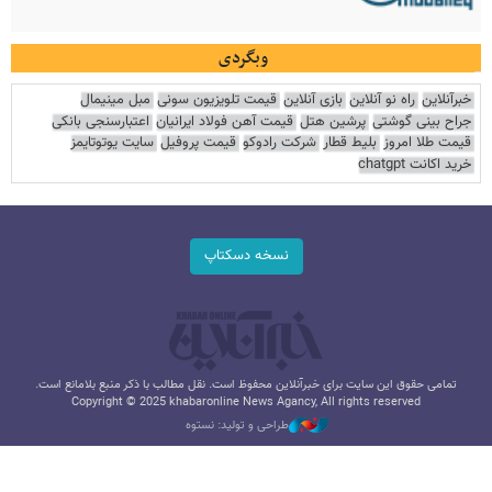
وبگردی
خبرآنلاین
راه نو آنلاین
بازی آنلاین
قیمت تلویزیون سونی
مبل مینیمال
جراح بینی گوشتی
پرشین هتل
قیمت آهن فولاد ایرانیان
اعتبارسنجی بانکی
قیمت طلا امروز
بلیط قطار
شرکت رادوکو
قیمت پروفیل
سایت یوتوتایمز
خرید اکانت chatgpt
نسخه دسکتاپ
تمامی حقوق این سایت برای خبرآنلاین محفوظ است. نقل مطالب با ذکر منبع بلامانع است.
Copyright © 2025 khabaronline News Agancy, All rights reserved
طراحی و تولید: نستوه