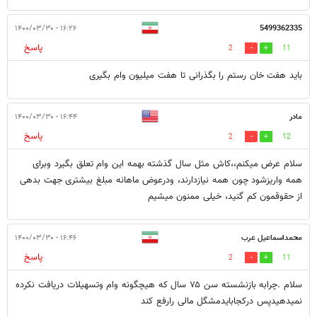
۱۶:۲۶ - ۱۴۰۰/۰۳/۳۰
5499362335
پاسخ
2
11
باید هفت خان رستم را بگذرانی تا هفت میلیون وام بگیری
مادر
۱۶:۴۴ - ۱۴۰۰/۰۳/۳۰
پاسخ
2
12
سلام عرض میکنم،،کاش مثل سال گذشته بهمه این وام تعلق بگیرد وبرای
همه واریزشود چون همه نیازدارند، ودرعوض ماهانه مبلغ بیشتری جهت بدهی
از حقوقمون کم گنید، خیلی ممنون میشیم
محمداسماعیل عرب
۱۶:۴۶ - ۱۴۰۰/۰۳/۳۰
پاسخ
2
11
سلام .چرابه بازنشسته سن ۷۵ سال که هیچگونه وام وتسهیلات دریافت نکرده
نمیدهیدپس درکجابایدمشگل مالی رارفع کند