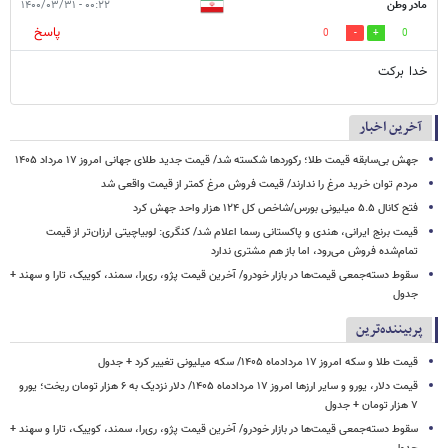
مادر وطن
۰۰:۲۲ - ۱۴۰۰/۰۳/۳۱
پاسخ
0
0
خدا برکت
آخرین اخبار
جهش بی‌سابقه قیمت طلا؛ رکوردها شکسته شد/ قیمت جدید طلای جهانی امروز ۱۷ مرداد ۱۴۰۵
مردم توان خرید مرغ را ندارند/ قیمت فروش مرغ کمتر از قیمت واقعی شد
فتح کانال ۵.۵ میلیونی بورس/شاخص کل ۱۲۴ هزار واحد جهش کرد
قیمت برنج ایرانی، هندی و پاکستانی رسما اعلام شد/ کنگری: لوبیاچیتی ارزان‌تر از قیمت
تمام‌شده فروش می‌رود، اما باز هم مشتری ندارد
سقوط دسته‌جمعی قیمت‌ها در بازار خودرو/ آخرین قیمت پژو، ری‌را، سمند، کوییک، تارا و سهند +
جدول
پربیننده‌ترین
قیمت طلا و سکه امروز ۱۷ مردادماه ۱۴۰۵/ سکه میلیونی تغییر کرد + جدول
قیمت دلار، یورو و سایر ارزها امروز ۱۷ مردادماه ۱۴۰۵/ دلار نزدیک به ۶ هزار تومان ریخت؛ یورو
۷ هزار تومان + جدول
سقوط دسته‌جمعی قیمت‌ها در بازار خودرو/ آخرین قیمت پژو، ری‌را، سمند، کوییک، تارا و سهند +