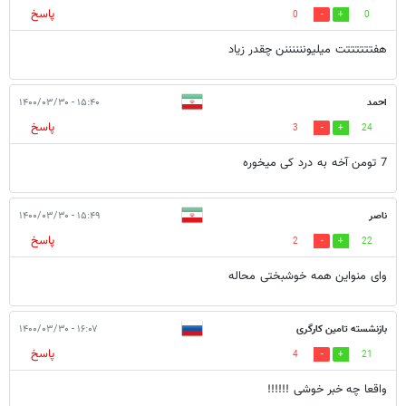
پاسخ
0
0
هفتتتتتتت میلیوننننننن چقدر زیاد
احمد
۱۵:۴۰ - ۱۴۰۰/۰۳/۳۰
پاسخ
3
24
7 تومن آخه به درد کی میخوره
ناصر
۱۵:۴۹ - ۱۴۰۰/۰۳/۳۰
پاسخ
2
22
وای منواین همه خوشبختی محاله
بازنشسته تامین کارگری
۱۶:۰۷ - ۱۴۰۰/۰۳/۳۰
پاسخ
4
21
واقعا چه خبر خوشی !!!!!!