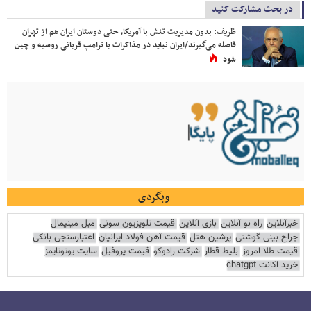
در بحث مشارکت کنید
ظریف: بدون مدیریت تنش با آمریکا، حتی دوستان ایران هم از تهران
فاصله می‌گیرند/ایران نباید در مذاکرات با ترامپ قربانی روسیه و چین
شود
وبگردی
خبرآنلاین
راه نو آنلاین
بازی آنلاین
قیمت تلویزیون سونی
مبل مینیمال
جراح بینی گوشتی
پرشین هتل
قیمت آهن فولاد ایرانیان
اعتبارسنجی بانکی
قیمت طلا امروز
بلیط قطار
شرکت رادوکو
قیمت پروفیل
سایت یوتوتایمز
خرید اکانت chatgpt