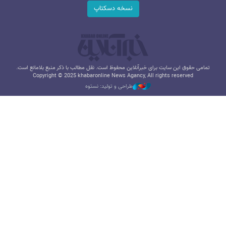
نسخه دسکتاپ
تمامی حقوق این سایت برای خبرآنلاین محفوظ است. نقل مطالب با ذکر منبع بلامانع است.
Copyright © 2025 khabaronline News Agancy, All rights reserved
طراحی و تولید: نستوه