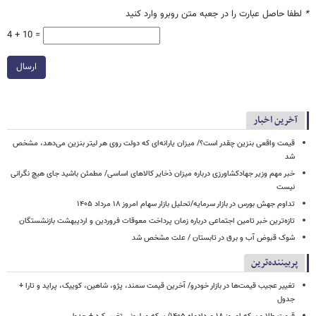
*
لطفا حاصل عبارت را در جعبه متن روبرو وارد کنید
4 + 10 =
ارسال
آخرین اخبار
قیمت واقعی بنزین چقدر است؟/ میزان یارانه‌ای که دولت روی هر لیتر بنزین می‌دهد، مشخص
شد
خبر مهم وزیر جهادکشاورزی درباره میزان ذخایر کالاهای اساسی/ مطمئن باشید جای هیچ نگرانی
نیست
تداوم جهش بورس در بازار سرمایه/تحلیل بازار سهام امروز ۱۸ مرداد ۱۴۰۵
تازه‌ترین خبر تامین اجتماعی درباره زمان پرداخت معوقات فروردین و اردیبهشت بازنشستگان
شوک قبوض آب و برق در تابستان / علت مشخص شد
پربیننده‌ترین
تغییر عجیب قیمت‌ها در بازار خودرو/ آخرین قیمت سمند، پژو، شاهین، کوییک، پراید و تارا +
جدول