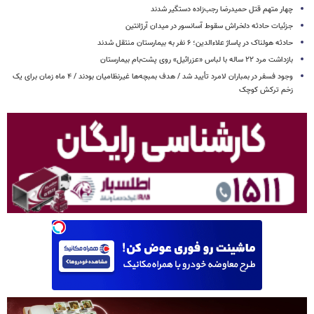
چهار متهم قتل حمیدرضا رجب‌زاده دستگیر شدند
جزئیات حادثه دلخراش سقوط آسانسور در میدان آرژانتین
حادثه هولناک در پاساژ علاءالدین؛ ۶ نفر به بیمارستان منتقل شدند
بازداشت مرد ۲۲ ساله با لباس «عزرائیل» روی پشت‌بام بیمارستان
وجود فسفر در بمباران لامرد تأیید شد / هدف بمبچه‌ها غیرنظامیان بودند / ۴ ماه زمان برای یک
زخم ترکش کوچک