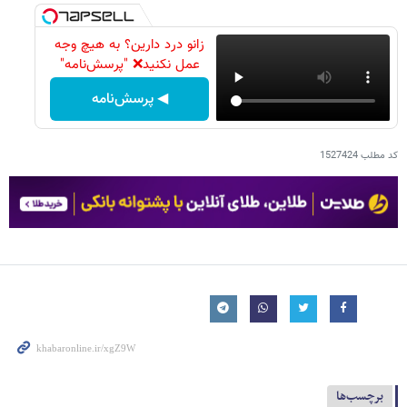
زانو درد دارین؟ به هیچ وجه
عمل نکنید❌ "پرسش‌نامه"
◀ پرسش‌نامه
کد مطلب
1527424
برچسب‌ها