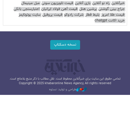
خبرآنلاین
راه نو آنلاین
بازی آنلاین
قیمت تلویزیون سونی
مبل مینیمال
جراح بینی گوشتی
پرشین هتل
قیمت آهن فولاد ایرانیان
اعتبارسنجی بانکی
قیمت طلا امروز
بلیط قطار
شرکت رادوکو
قیمت پروفیل
سایت یوتوتایمز
خرید اکانت chatgpt
نسخه دسکتاپ
تمامی حقوق این سایت برای خبرآنلاین محفوظ است. نقل مطالب با ذکر منبع بلامانع است.
Copyright © 2025 khabaronline News Agancy, All rights reserved
طراحی و تولید: نستوه