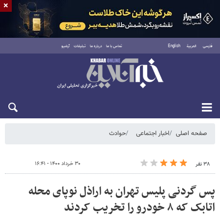
×
فارسی
العربية
English
تماس با ما
درباره ما
تبلیغات
آرشیو
شنبه ۱۷ مرداد ۱۴۰۵
صفحه اصلی
اخبار اجتماعی
حوادث
۳۰ خرداد ۱۴۰۰ - ۱۶:۴۱
۳۸ نفر
پس گردنی پلیس تهران به اراذل نوپای محله
اتابک که ۸ خودرو را تخریب کردند