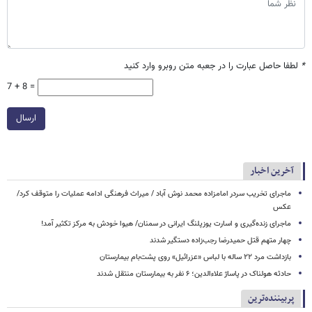
*
لطفا حاصل عبارت را در جعبه متن روبرو وارد کنید
7 + 8 =
ارسال
آخرین اخبار
ماجرای تخریب سردر امامزاده محمد نوش ‌آباد / میراث فرهنگی ادامه عملیات را متوقف کرد/
عکس
ماجرای زنده‌گیری و اسارت یوزپلنگ ایرانی در سمنان/ هیوا خودش به مرکز تکثیر آمد!
چهار متهم قتل حمیدرضا رجب‌زاده دستگیر شدند
بازداشت مرد ۲۲ ساله با لباس «عزرائیل» روی پشت‌بام بیمارستان
حادثه هولناک در پاساژ علاءالدین؛ ۶ نفر به بیمارستان منتقل شدند
پربیننده‌ترین