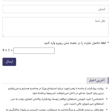
*
لطفا حاصل عبارت را در جعبه متن روبرو وارد کنید
9 + 1 =
ارسال
آخرین اخبار
روایت پزشکیان از جلسه با رهبر شهید درباره استیضاح وزرا/ در محاصره هستیم و نمی‌توانیم
بنزین وارد کنیم/ عده‌ای در داخل نمی‌خواهند تحریم‌ها برداشته شود
اختصاصی/ تایید تلویحی استعفای ذوالقدر توسط پزشکیان/ واکنش اعضای دولت به خبر
استعفای دبیر شورای عالی امنیت ملی
عطریانفر: بی‌تردید فحاشی و سنگ‌اندازی به مسئولان، موجب دلسردی می‌شود/ به‌کارگیری به