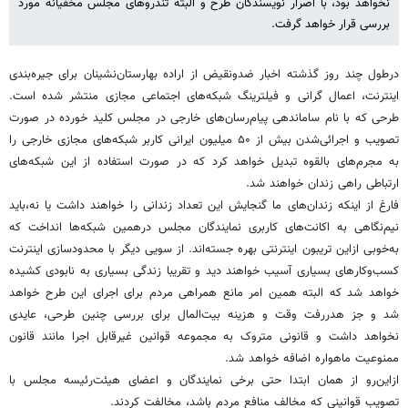
نخواهد بود، با اصرار نویسندگان طرح و البته تندروهای مجلس مخفیانه مورد
بررسی قرار خواهد گرفت.
درطول چند روز گذشته اخبار ضدونقیض از اراده بهارستان‌نشینان برای جیره‌بندی
اینترنت، اعمال گرانی و فیلترینگ شبکه‌های اجتماعی مجازی منتشر شده است.
طرحی که با نام ساماندهی پیام‌رسان‌های خارجی در مجلس کلید خورده در صورت
تصویب و اجرائی‌شدن بیش از ۵۰ میلیون ایرانی کاربر شبکه‌های مجازی خارجی را
به مجرم‌های بالقوه تبدیل خواهد کرد که در صورت استفاده از این شبکه‌های
ارتباطی راهی زندان‌ خواهند شد.
فارغ از اینکه زندان‌های ما گنجایش این تعداد زندانی را خواهند داشت یا نه،باید
نیم‌نگاهی به اکانت‌های کاربری نمایندگان مجلس درهمین شبکه‌ها انداخت که
به‌خوبی ازاین تریبون اینترنتی بهره‌ جسته‌اند. از سویی دیگر با محدودسازی اینترنت
کسب‌وکارهای بسیاری آسیب ‌خواهند دید و تقریبا زندگی بسیاری به نابودی کشیده
خواهد شد که البته همین امر مانع همراهی مردم برای اجرای این طرح خواهد
شد و جز هدررفت وقت و هزینه بیت‌المال برای بررسی چنین طرحی، عایدی
نخواهد داشت و قانونی متروک به مجموعه قوانین غیرقابل اجرا مانند قانون
ممنوعیت ماهواره اضافه خواهد شد.
ازاین‌رو از همان ابتدا حتی برخی نمایندگان و اعضای هیئت‌رئیسه مجلس با
تصویب قوانینی که مخالف منافع مردم باشد، مخالفت کردند.