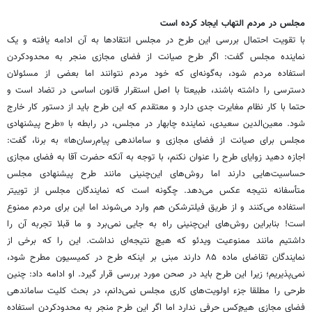
مجلس در مردم التهاب ایجاد کرده است
با تقویت احتمال بررسی این طرح در مجلس انتقادها به آن ادامه یافته و یک
نماینده مجلس گفت: اگر طرح صیانت از فضای مجازی منجر به محدودکردن
استفاده مردم شود، به‌گونه‌ای که خود مردم نتوانند اما بعضی از مسئولان
دسترسی را داشته باشند، طبیعتا با اصل استقرار قانون اساسی در تضاد است و
حتما با کار نظام مغایرت جدی دارد و معتقدم که این طرح باید از دستور کار خارج
شود. معین‌الدین سعیدی، نماینده چابهار در مجلس، در رابطه با «طرح پیشنهادی
مجلس برای صیانت از فضای مجازی و ساماندهی پیام‌رسان‌ها» به برنا، گفت:
اجازه دهید زوایای طرح را عنوان نکنم، با توجه به آنکه حضرت آقا به فضای مجازی
حساسیت‌هایی دارند اما روش‌های این‌چنینی مانند طرح پیشنهادی مجلس
متأسفانه نتیجه عکس می‌دهد. چگونه است که نمایندگان مجلس از توییتر
استفاده می‌کنند و از طریق فیلترشکن هم وارد می‌شوند اما این برای مردم ممنوع
است! بنابراین روش‌های این‌چنینی راه به جایی نمی‌برد و ما قبلا تجربه آن را
داشتیم مانند ممنوعیت ویدئو که هیچ نتیجه‌ای نداشت. این را که برخی از
نمایندگان تقاضای ماده ۸۵ دارند مبنی بر اینکه طرح در کمیسیون مطرح شود،
نمی‌پذیریم؛ زیرا این طرح باید در صحن مورد بررسی قرار گیرد. او ادامه داد: چنین
طرحی را مطلقا جزء اولویت‌های کاری مجلس نمی‌دانم، در بحث کلیت ساماندهی
فضای مجازی هیچ‌کس حرفی ندارد اما اگر این طرح منجر به محدودکردن استفاده