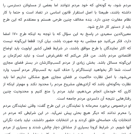
مردم شود، به گونه‌ای که خود مردم نتوانند اما بعضی از مسئولان دسترسی را
داشته باشند، طبیعتا با اصل استقرار قانون اساسی در تضاد است و حتما با کار
نظام مغایرت جدی دارد. بنده مخالف چنین طرحی هستم و معتقدم که این طرح
باید از دستور کار خارج شود.
معین‌الدین سعیدی در پاسخ به این سؤال که با توجه به اینکه‌ طرح ۱۷۰ امضا
دارد، فکر می‌کنید جو مجلس به چه صورت باشد، بیان کرد: قطعا این‌گونه نیست
که اکثر نمایندگان با طرح موافق باشند، در شرایط فعلی کشور اولویت باید اوضاع
اقتصادی مردم باشد. من فکر می‌کنم که نقض‌غرض است و نباید تمرکزمان بر
این‌گونه مسائل باشد. بخش زیادی از مردم کسب‌وکارشان در بستر فضای مجازی
است، شما اگر بخواهید اینستاگرام را حذف کنید به کسب‌وکار مردم آسیب وارد
می‌شود. با اصل نظارت حاکمیت بر فضای مجازی هیچ مشکلی نداریم اما باید
نظارت به‌گونه‌ای باشد که آزادی‌های مشروع مردم را محدود نکند و مهم‌تر اینکه از
کاری که خودمان انجام می‌دهیم، نباید مردم را منع کنیم و محدودیت چنین
رفتارهایی نتیجه آن دلسردی مردم جامعه است.
او درخصوص برخورد محرمانه با نمایندگان در این طرح گفت: وقتی نمایندگان مردم
را محرم ندانند که دیگر هیچ بحثی پیش نمی‌آید. در این شرایطی که مردم در
انتخابات یک حماسه‌ای خلق کردند و در انتخابات حضور داشتند، نباید باعث نگرانی
آنها شویم. در شرایط کرونا بسیاری از مشاغل دچار چالش شدند و بسیاری از مردم