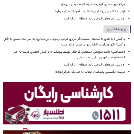
موقع دیپلماسی، تهدیدها را به فرصت بدل می‌سازد
توئیت انگلیسی پزشکیان خطاب به آمریکا؛ هرگز دوباره!
ولایتی: نیروهای خارجی باید منطقه را ترک کنند
پربیننده‌ترین
واکنش زیدآبادی به سخنان محمدباقر خرازی درباره برخورد با بی‌حجابی/ به صراحت دستور به قتل
و کشتار شهروندان و اشغال دوایر دولتی داده است
اختصاصی/ تایید تلویحی استعفای ذوالقدر توسط پزشکیان/ واکنش اعضای دولت به خبر
استعفای دبیر شورای عالی امنیت ملی
ولایتی: نیروهای خارجی باید منطقه را ترک کنند
توئیت انگلیسی پزشکیان خطاب به آمریکا؛ هرگز دوباره!