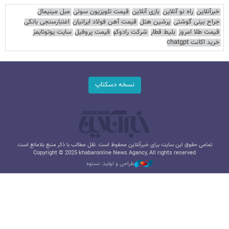
خبرآنلاین
راه نو آنلاین
بازی آنلاین
قیمت تلویزیون سونی
مبل مینیمال
جراح بینی گوشتی
پرشین هتل
قیمت آهن فولاد ایرانیان
اعتبارسنجی بانکی
قیمت طلا امروز
بلیط قطار
شرکت رادوکو
قیمت پروفیل
سایت یوتوتایمز
خرید اکانت chatgpt
نسخه دسکتاپ
تمامی حقوق این سایت برای خبرآنلاین محفوظ است. نقل مطالب با ذکر منبع بلامانع است.
Copyright © 2025 khabaronline News Agancy, All rights reserved
طراحی و تولید: نستوه