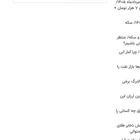
قیمت دلار، یورو و سایر ارزها امروز ۱۷ مردادماه ۱۴۰۵/
دلار نزدیک به ۶ هزار تومان ریخت؛ یورو ۷ هزار تومان +
قیمت طلا و سکه امروز ۱۷ مردادماه ۱۴۰۵/ سکه
 و سکه/ منتظر
تی باشیم؟
را آمار آبی
بازار نفت را
لابرگ برخی
ین ارزان این
ق چه کسانی را
یش ذخایر طلای
توالی