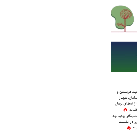
یه، عربستان و
لمان، شهباز
ز امضای پیمان
ندند
برنگار بودید چه
ور در نشست
د؟