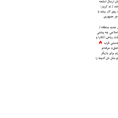
ان ارسال اسلحه
شد / تد کروز:
روی کار بیاید یا
جز جمهوری
 جدید منطقه /
اسلامی چه پیامی
لث ریاض، آنکارا و
 امنیتی غرب
شق» حرفه‌ام
م برای بازیگر
 مثل نان آدم‌ها را