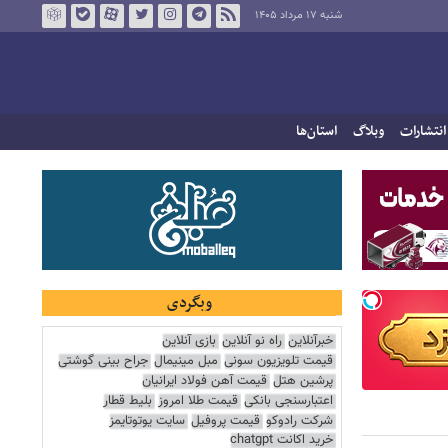
شنبه ۱۷ مرداد ۱۴۰۵
انتشارات
وبلاگ
استان‌ها
وبگردی
خبرآنلاین
راه نو آنلاین
بازی آنلاین
قیمت تلویزیون سونی
مبل مینیمال
جراح بینی گوشتی
پرشین هتل
قیمت آهن فولاد ایرانیان
اعتبارسنجی بانکی
قیمت طلا امروز
بلیط قطار
شرکت رادوکو
قیمت پروفیل
سایت یوتوتایمز
خرید اکانت chatgpt