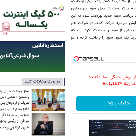
مانده سود را پرداخت کنیم، ولی دو اتفاق مانع شد که یک مقدار این سود واریزی از ۵۰ درصد کمتر باشد. یکی اینکه دو
ایه می‌توانست از محل سود سهامداران
 دریافت سهم جدید بهره‌مند شود به این
فزایش سرمایه شرکت کنند. دو شرکت هم
خشی از سود را پرداخت نکرد با اینکه
ریباً یک سوم سود را پرداخت کرده و دو
 از روش خانگی سفیدکننده
در بحث مشارکت کنید
دان50%تخفیف🔥
نماز جماعت سران ترک
پاکستان + عکس / بن‌س
تخفیف ویژه!
شریف و اردوغان پس ا
دفاع مشترک نماز خوا
شما نظر بدهید/ اگر خ
سوالی از رئیس جمه
خبری فردا می‌پرسیدی