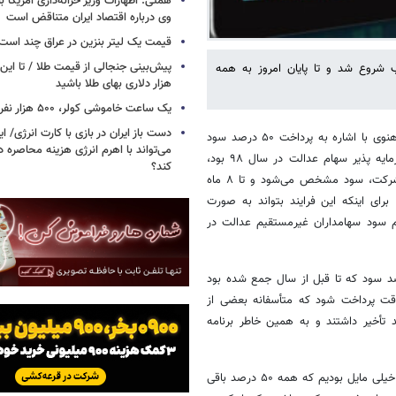
همتی: اظهارات وزیر خزانه‌داری آمریکا ب
وی درباره اقتصاد ایران متناقض است
قیمت یک لیتر بنزین در عراق چند است
پیش‌بینی جنجالی از قیمت طلا / تا این 
شروع شد و تا پایان امروز به همه
هزار دلاری بهای طلا باشید
یک ساعت خاموشی کولر، ۵۰۰ هزار نفر را سیراب می‌کند
دست باز ایران در بازی با کارت انرژی/ ا
به نقل از سازمان بورس، محمد علی دهقان دهنوی با اشاره به پرداخت ۵۰ درصد سود
می‌تواند با اهرم انرژی‌ هزینه محاصره د
سهام عدالت در اسفند ماه سال گذشته که مربوط به عملکرد ۳۶ شرکت سرمایه پذیر سهام عدالت در سال ۹۸ بود،
کند؟
گفت: پرداخت سود شرکت‌ها به این ترتیب است که بعد از برگزاری مجمع شرکت، سود مشخص می‌شود و تا ۸ ماه
ای اینکه این فرایند بتواند به صورت
 سود سهامداران غیرمستقیم عدالت در
 افزود: بر اساس همین برنامه زمانی توزیع سود شرکتها، ۵۰ درصد سود که تا قبل از سال جمع شده بود
 شد در اسرع وقت پرداخت شود که متأسفانه بعضی از
 تأخیر داشتند و به همین خاطر برنامه
دهقان با بیان اینکه از دیشب پرداخت مرحله دوم سود آغاز شده است، گفت: خیلی مایل بودیم که همه ۵۰ درصد باقی