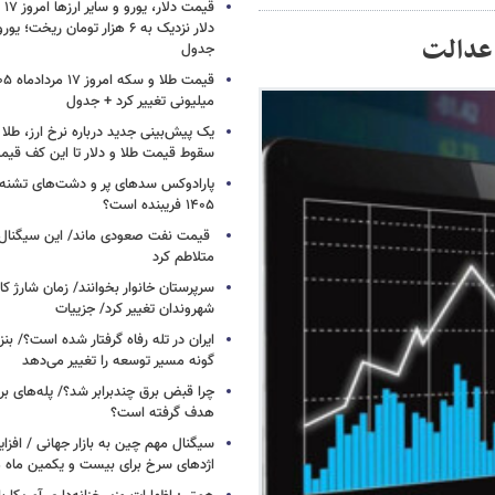
 عدالت
جدول
میلیونی تغییر کرد + جدول
یک پیش‌بینی جدید درباره نرخ ارز، طلا
سقوط قیمت طلا و دلار تا این کف قیم
پارادوکس سدهای پر و دشت‌های تشنه/ چ
۱۴۰۵ فریبنده است؟
قیمت نفت صعودی ماند/ این سیگنال‌ها 
متلاطم کرد
سرپرستان خانوار بخوانند/ زمان شارژ کا
شهروندان تغییر کرد/ جزییات
ایران در تله رفاه گرفتار شده است؟/ بنز
گونه مسیر توسعه را تغییر می‌دهد
چرا قبض برق چندبرابر شد؟/ پله‌های بر
هدف گرفته است؟
سیگنال‌ مهم چین به بازار جهانی / افزا
اژدهای سرخ برای بیست و یکمین ماه م