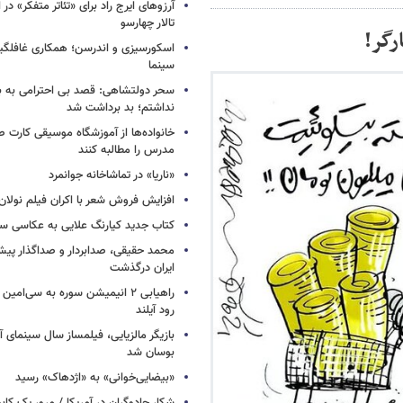
آرزوهای ایرج راد برای «تئاتر متفکر» در
تالار چهارسو
اسکورسیزی و اندرسن؛ همکاری غافلگیر
سینما
سحر دولتشاهی: قصد بی احترامی به با
نداشتم؛ بد برداشت شد
خانواده‌ها از آموزشگاه موسیقی کارت
مدرس را مطالبه کنند
«ناریا» در تماشاخانه جوانمرد
افزایش فروش شعر با اکران فیلم نولان
کتاب جدید کیارنگ علایی به عکاسی س
محمد حقیقی، صدابردار و صداگذار پ
ایران درگذشت
راهیابی ۲ انیمیشن سوره به سی‌امی
رود آیلند
بازیگر مالزیایی، فیلمساز سال سینمای آ
بوسان شد
«بیضایی‌خوانی» به «اژدهاک» رسید