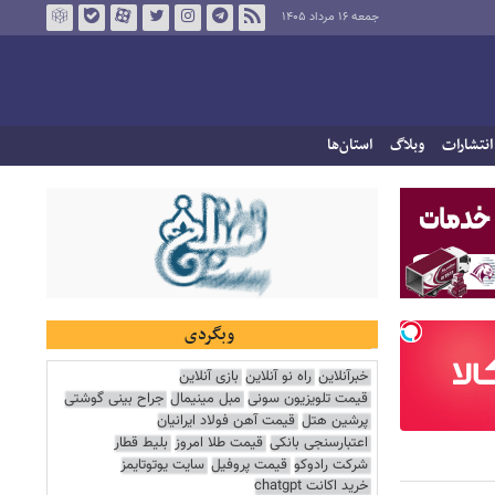
جمعه ۱۶ مرداد ۱۴۰۵
انتشارات
وبلاگ
استان‌ها
وبگردی
خبرآنلاین
راه نو آنلاین
بازی آنلاین
قیمت تلویزیون سونی
مبل مینیمال
جراح بینی گوشتی
پرشین هتل
قیمت آهن فولاد ایرانیان
اعتبارسنجی بانکی
قیمت طلا امروز
بلیط قطار
شرکت رادوکو
قیمت پروفیل
سایت یوتوتایمز
خرید اکانت chatgpt