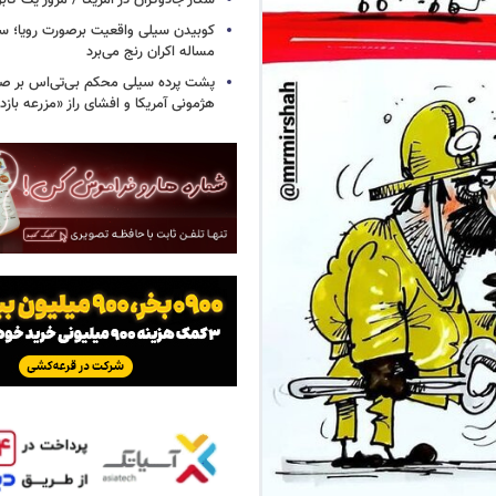
شکار جادوگران در آمریکا / مرور یک کاب
کوبیدن سیلی واقعیت برصورت رویا؛ سی
مساله اکران رنج می‌برد
پشت پرده سیلی محکم بی‌تی‌اس بر صو
هژمونی آمریکا و افشای راز «مزرعه بازد