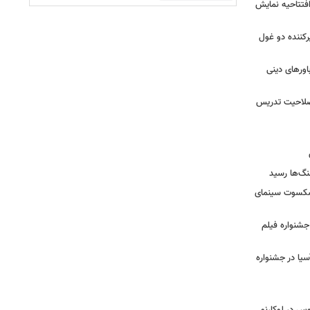
 افتتاحیه نمایش
کننده دو غول
ورهای دینی
 صلاحیت تدریس
نگ‌ها رسید
یشکسوت سینمای
ن جشنواره فیلم
سیا در جشنواره