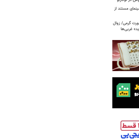
وس در لوکارنو
نمای مستند از
رت گرمی/ زوال
ید» غربی‌ها