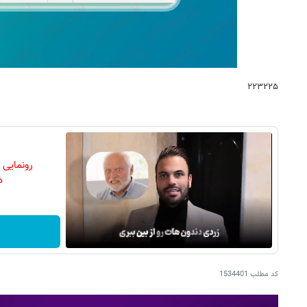
۲۲۳۲۲۵
رونمایی
دن
کد مطلب
1534401