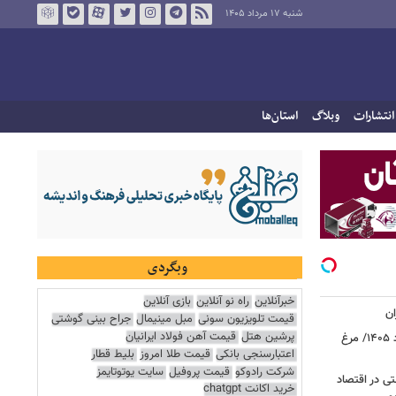
شنبه ۱۷ مرداد ۱۴۰۵
انتشارات
وبلاگ
استان‌ها
وبگردی
خبرآنلاین
راه نو آنلاین
بازی آنلاین
ان
قیمت تلویزیون سونی
مبل مینیمال
جراح بینی گوشتی
پرشین هتل
قیمت آهن فولاد ایرانیان
قیمت جدید گوشت مرغ امروز ۱۷ مرداد ۱۴۰۵/ مرغ
اعتبارسنجی بانکی
قیمت طلا امروز
بلیط قطار
شرکت رادوکو
قیمت پروفیل
سایت یوتوتایمز
ی در اقتصاد
خرید اکانت chatgpt