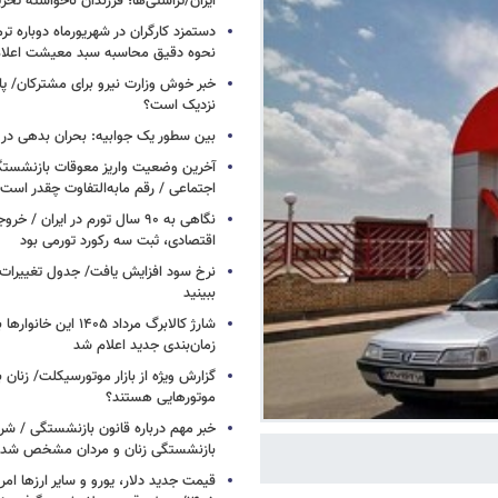
ایران/تراستی‌ها؛ فرزندان ناخواسته تحر
دستمزد کارگران در شهریورماه دوباره تر
نحوه دقیق محاسبه سبد معیشت اعلا
خبر خوش وزارت نیرو برای مشترکان/ پا
نزدیک است؟
بین سطور یک جوابیه: بحران بدهی د
آخرین وضعیت واریز معوقات بازنشستگ
اجتماعی / رقم مابه‌التفاوت چقدر است
نگاهی به ۹۰ سال تورم در ایران /
اقتصادی، ثبت سه رکورد تورمی بود
نرخ سود افزایش یافت/ جدول تغییرات 
ببینید
شارژ کالابرگ مرداد ۱۴۰۵ ا
زمان‌بندی جدید اعلام شد
گزارش ویژه از بازار موتورسیکلت/ زنان 
موتورهایی هستند؟
خبر مهم درباره قانون بازنشستگی / شر
بازنشستگی زنان و مردان مشخص شد