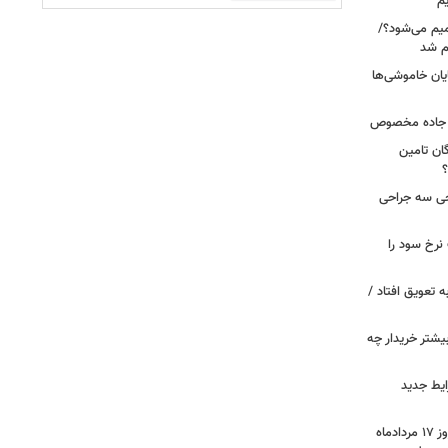
یم
میم می‌شود؟/
م شد
یان خاموشی‌ها
ر جاده مخصوص
ان تامین
؟
 خروجی سه جراحی
نرخ سود را
ین خانوارها به تعویق افتاد /
بیشتر خریدار چه
ایط جدید
قیمت جدید دلار، یورو و سایر ارزها امروز ۱۷ مردادماه