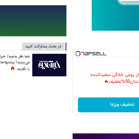
در بحث مشارکت کنید
شما نظر بدهید/ خبرآن
می‌بینید؟ پیشنهادها 
را بگویید
 از روش خانگی سفیدکننده
دان50%تخفیف🔥
تخفیف ویژه!