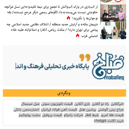
از آب‌بازی در پارک آب‌وآتش تا تجمع برای نیما تکیدو؛«این نسل هرآنچه
حکومتی نیست می‌پسندند»/ الگوهای رسمی دیگر مرجع نیستند/ یقه
نوجوان‌ها را نگیرید!
«پیمان مکه» و آرایش جدید منطقه / ائتلاف نظامی جدید اسلامی چه
پیامی برای تهران دارد؟ / مثلث ریاض، آنکارا و اسلام‌آباد علیه خلاء
امنیتی غرب
وبگردی
خبرآنلاین
راه نو آنلاین
بازی آنلاین
قیمت تلویزیون سونی
مبل مینیمال
جراح بینی گوشتی
پرشین هتل
قیمت آهن فولاد ایرانیان
اعتبارسنجی بانکی
قیمت طلا امروز
بلیط قطار
شرکت رادوکو
قیمت پروفیل
سایت یوتوتایمز
خرید اکانت chatgpt