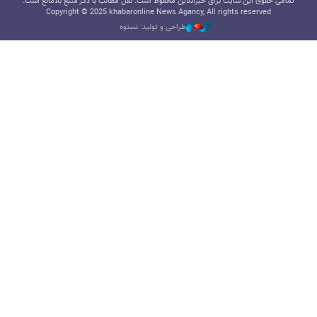
تمامی حقوق این سایت برای خبرآنلاین محفوظ است. نقل مطالب با ذکر منبع بلامانع است.
Copyright © 2025 khabaronline News Agancy, All rights reserved
طراحی و تولید: نستوه