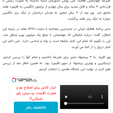
علیرضا جهانبخش هافبک ملی پوش کشورمان شنبه گذشته به صورت رسمی با
قراردادی ۳ ساله و قابل تمدید برای سال چهارم از برایتون انگلیس به فاینورد هلند
ملحق شد. وی بعد از ۳ سال حضور نه چندان درخشان در لیگ برتر انگلیس
دوباره به لیگ برتر هلند برگشت.
مدیر برنامه هافبک ایرانی در جدیدترین مصاحبه با سایت «fr۱۲» هلند در زمینه این
انتقال، گفت: درباره شایعاتی که جهانبخش با مبلغ یک میلیون یورو منتقل شد،
این را بگویم که تمام این اخبار شایعه است و پایه و اساسی ندارد. نمی دانم این
اخبار دروغ را از کجا می آورند.
وی افزود: ما ۳ پیشنهاد جدی برای علیرضا داشتیم و تمام آنها را بررسی کردیم.
نزدیکترین و بهترین پیشنهاد از سوی فاینورد بود. به همین خاطر بعد از بررسی
های لازم در نهایت این باشگاه هلندی را انتخاب کردیم.
ابزار کامل برای اصلاح مو و
صورت (قیمت رو ببینی باور
نمیکنی!)
باتخفیف بخر