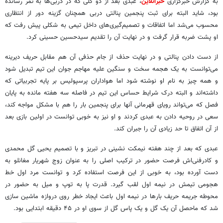
به گزارش خبرگزاری
خبرآنلاین
، عبدی بعد از دو گلی که در دربی‌ها به ثمر رسانده
بود، شاید البته برای ثبت پنجمین پنالتی دربی همچنان گزینه دور از انتظاری
محسوب می‌شد اما اتفاقات و تصمیم‌گیری‌های داخل تیمی به شکلی پیش رفت که
او پشت ضربه قرار گرفت و در نهایت آن را تقدیم سیدحسین حسینی کرد.
از دست دادن پنالتی و در نهایت حذف از جام حذفی آن هم مقابل حریف دیرینه
می‌توانست به یک هجمه سخت و سنگین علیه مهاجم جوان این تیم تبدیل شود
و همه چیز به نام او نوشته شود اما هواداران پرسپولیس بر پایه تجربیاتی که
داشته‌اند و البته درک شرایط حساس این تیم در فاصله سه هفته مانده به پایان
فصل که می‌تواند رویای قهرمانی آنها برای پنجمین بار را هم با مشکل مواجه کند،
سعی در روحیه دادن به عبدی کردند و او نیز به خوبی توانست در اولین بازی بعد
از آن اتفاق تا حد زیادی آن را جبران کند.
عبدی که بعد از چند هفته نیمکت نشینی در تبریز و با تصمیم یحیی گل محمدی
و کادرفنی‌اش فرصت حضور در ترکیب اصلی را به عنوان زوج شهریار مغانلو به
دست آورده بود، به خوبی از این فرصت استفاده کرد و توانست مرد اول خط
هجومی تیمش در نیمه اول لقب گیرد. قدرت پا به توپ و میل به حضور در
محوطه جریمه حریف بارها در نیمه اول باعث ایجاد خطر روی دروازه ماشین سازی
شد که ماحصل آن یک گل و یک پاس گل از سوی او در ۴۵ دقیقه ابتدایی بود.