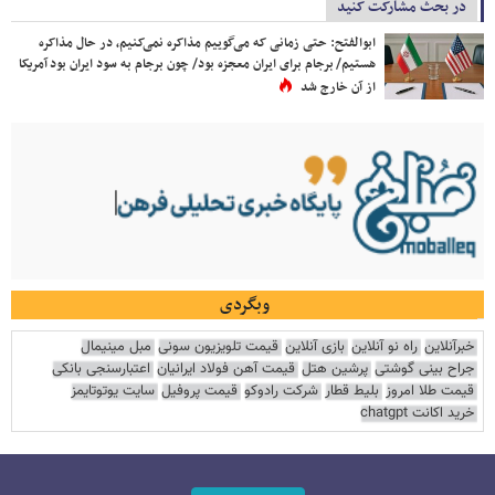
در بحث مشارکت کنید
ابوالفتح: حتی زمانی که می‌گوییم مذاکره نمی‌کنیم، در حال مذاکره
هستیم/ برجام برای ایران معجزه بود/ چون برجام به سود ایران بود آمریکا
از آن خارج شد
وبگردی
خبرآنلاین
راه نو آنلاین
بازی آنلاین
قیمت تلویزیون سونی
مبل مینیمال
جراح بینی گوشتی
پرشین هتل
قیمت آهن فولاد ایرانیان
اعتبارسنجی بانکی
قیمت طلا امروز
بلیط قطار
شرکت رادوکو
قیمت پروفیل
سایت یوتوتایمز
خرید اکانت chatgpt