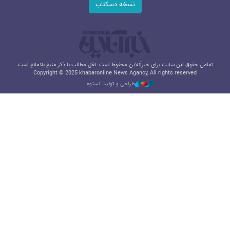
نسخه دسکتاپ
تمامی حقوق این سایت برای خبرآنلاین محفوظ است. نقل مطالب با ذکر منبع بلامانع است.
Copyright © 2025 khabaronline News Agancy, All rights reserved
طراحی و تولید: نستوه