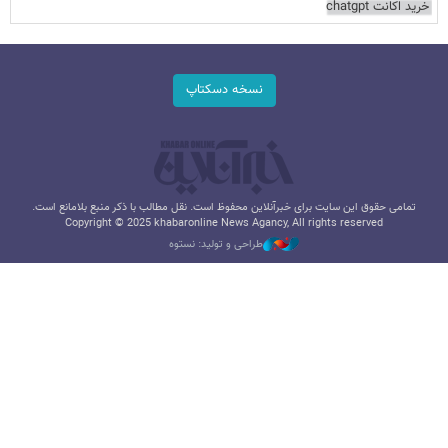
خرید اکانت chatgpt
نسخه دسکتاپ
تمامی حقوق این سایت برای خبرآنلاین محفوظ است. نقل مطالب با ذکر منبع بلامانع است.
Copyright © 2025 khabaronline News Agancy, All rights reserved
طراحی و تولید: نستوه