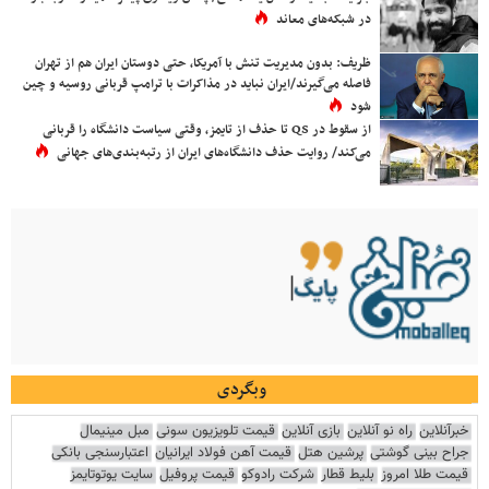
در شبکه‌های معاند
ظریف: بدون مدیریت تنش با آمریکا، حتی دوستان ایران هم از تهران
فاصله می‌گیرند/ایران نباید در مذاکرات با ترامپ قربانی روسیه و چین
شود
از سقوط در QS تا حذف از تایمز، وقتی سیاست دانشگاه را قربانی
می‌کند/ روایت حذف دانشگاه‌های ایران از رتبه‌بندی‌های جهانی
وبگردی
خبرآنلاین
راه نو آنلاین
بازی آنلاین
قیمت تلویزیون سونی
مبل مینیمال
جراح بینی گوشتی
پرشین هتل
قیمت آهن فولاد ایرانیان
اعتبارسنجی بانکی
قیمت طلا امروز
بلیط قطار
شرکت رادوکو
قیمت پروفیل
سایت یوتوتایمز