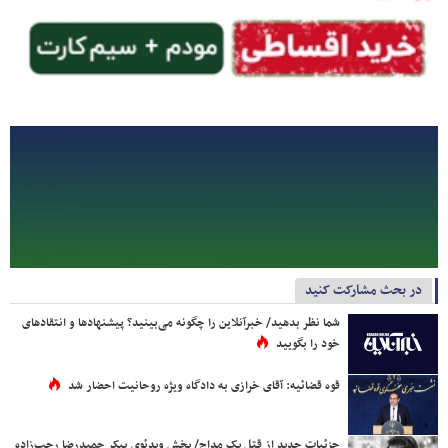
در بحث مشارکت کنید
شما نظر بدهید/ خبرآنلاین را چگونه می‌بینید؟ پیشنهادها و انتقادهای
خود را بگویید
قوه قضائیه: آقای خرازی به دادگاه ویژه روحانیت احضار شد
جزئیات جدید از قتل یک مداح/ پخش ویدئوی پیکر حمیدرضا رجب‌زاده