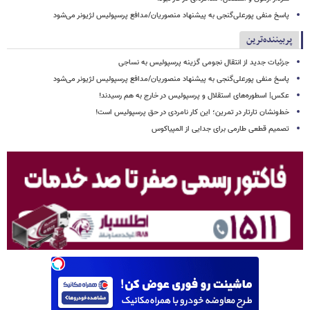
پاسخ منفی پورعلی‌گنجی به پیشنهاد منصوریان/مدافع پرسپولیس لژیونر می‌شود
پربیننده‌ترین
جزئیات جدید از انتقال نجومی گزینه پرسپولیس به نساجی
پاسخ منفی پورعلی‌گنجی به پیشنهاد منصوریان/مدافع پرسپولیس لژیونر می‌شود
عکس| اسطوره‌های استقلال و پرسپولیس در خارج به هم رسیدند!
خط‌ونشان تارتار در تمرین؛ این کار نامردی در حق پرسپولیس است!
تصمیم قطعی طارمی برای جدایی از المپیاکوس