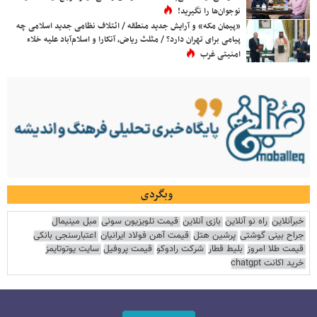
نوجوان‌ها را نگیرید!
«پیمان مکه» و آرایش جدید منطقه / ائتلاف نظامی جدید اسلامی چه
پیامی برای تهران دارد؟ / مثلث ریاض، آنکارا و اسلام‌آباد علیه خلاء
امنیتی غرب
وبگردی
خبرآنلاین
راه نو آنلاین
بازی آنلاین
قیمت تلویزیون سونی
مبل مینیمال
جراح بینی گوشتی
پرشین هتل
قیمت آهن فولاد ایرانیان
اعتبارسنجی بانکی
قیمت طلا امروز
بلیط قطار
شرکت رادوکو
قیمت پروفیل
سایت یوتوتایمز
خرید اکانت chatgpt