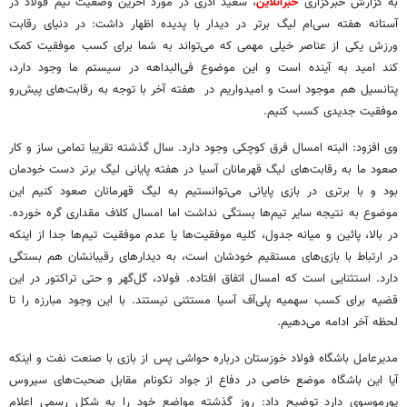
به گزارش خبرگزاری
خبرآنلاین
، سعید آذری در مورد آخرین وضعیت تیم فولاد در
آستانه هفته سی‌ام لیگ برتر در دیدار با پدیده اظهار داشت: در دنیای رقابت
ورزش یکی از عناصر خیلی مهمی که می‌تواند به شما برای کسب موفقیت کمک
کند امید به آینده است و این موضوع فی‌البداهه در سیستم ما وجود دارد،
پتانسیل هم موجود است و امیدواریم در هفته آخر با توجه به رقابت‌های پیش‌رو
موفقیت جدیدی کسب کنیم.
وی افزود: البته امسال فرق کوچکی وجود دارد. سال گذشته تقریبا تمامی ساز و کار
صعود ما به رقابت‌های لیگ قهرمانان آسیا در هفته پایانی لیگ برتر دست خودمان
بود و با برتری در بازی پایانی می‌توانستیم به لیگ قهرمانان صعود کنیم این
موضوع به نتیجه سایر تیم‌ها بستگی نداشت اما امسال کلاف مقداری گره خورده.
در بالا، پائین و میانه جدول، کلیه موفقیت‌ها یا عدم موفقیت تیم‌ها جدا از اینکه
در ارتباط با بازی‌های مستقیم خودشان است، به دیدارهای رقیبانشان هم بستگی
دارد. استثنایی است که امسال اتفاق افتاده. فولاد، گل‌گهر و حتی تراکتور در این
قضیه برای کسب سهمیه پلی‌آف آسیا مستثنی نیستند. با این وجود مبارزه را تا
لحظه آخر ادامه می‌دهیم.
مدیرعامل باشگاه فولاد خوزستان درباره حواشی پس از بازی با صنعت نفت و اینکه
آیا این باشگاه موضع خاصی در دفاع از جواد نکونام مقابل صحبت‌های سیروس
پورموسوی دارد توضیح داد: روز گذشته مواضع خود را به شکل رسمی اعلام