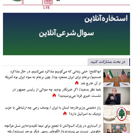
در بحث مشارکت کنید
ابوالفتح: حتی زمانی که می‌گوییم مذاکره نمی‌کنیم، در حال مذاکره
هستیم/ برجام برای ایران معجزه بود/ چون برجام به سود ایران بود آمریکا
از آن خارج شد
شما نظر بدهید/ اگر خبرنگار بودید چه سوالی از رئیس جمهور در
نشست خبری فردا می‌پرسیدید؟
راز دشمنی وزیرخارجه لبنان با ایران / یوسف رجی چه ارتباطی با حزب
نزدیک به اسرائیل دارد؟
از آب‌بازی در پارک آب‌وآتش تا تجمع برای نیما تکیدو؛«این نسل هرآنچه
حکومتی نیست می‌پسندند»/ الگوهای رسمی دیگر مرجع نیستند/ یقه