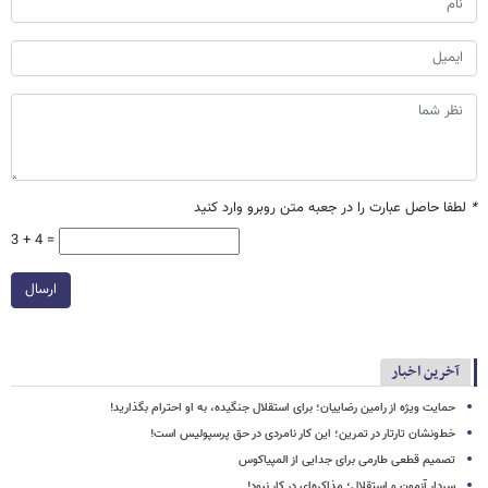
*
لطفا حاصل عبارت را در جعبه متن روبرو وارد کنید
3 + 4 =
ارسال
آخرین اخبار
حمایت ویژه از رامین رضاییان؛ برای استقلال جنگیده، به او احترام بگذارید!
خط‌ونشان تارتار در تمرین؛ این کار نامردی در حق پرسپولیس است!
تصمیم قطعی طارمی برای جدایی از المپیاکوس
سردار آزمون و استقلال؛ مذاکره‌ای در کار نبود!