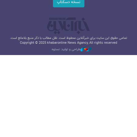
نسخه دسکتاپ
تمامی حقوق این سایت برای خبرآنلاین محفوظ است. نقل مطالب با ذکر منبع بلامانع است.
Copyright © 2025 khabaronline News Agancy, All rights reserved
طراحی و تولید: نستوه