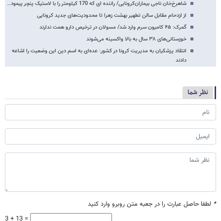
شاهرخ‌خان ناجی بیماران‌کرونایی/ راننده ای که 170 کیلومتر را با لاستیک پنچر پیمود…
از ازدحام مقابل سالن تطهیر بهشت زهرا تا محدودیت‌های جدید کرونایی
گمرک: ۴۵ کامیون سرم وارد شد/ مسولان در ترخیص دارو همت ندارند
خوزستانی‌های ۳۸ سال به بالا واکسینه می‌شوند
انتقاد پزشکیان به مدیریت کرونا در کشور: عده‌ای به اسم دین این وضعیت را اشاعه
دادند
نظر شما
*
لطفا حاصل عبارت را در جعبه متن روبرو وارد کنید
3 + 13 =