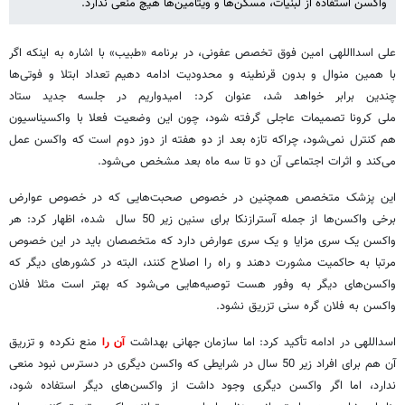
واکسن استفاده از لبنیات، مسکن‌ها و ویتامین‌ها هیچ منعی ندارد.
علی اسدااللهی امین فوق تخصص عفونی، در برنامه «طبیب» با اشاره به اینکه اگر
با همین منوال و بدون قرنطینه و محدودیت ادامه دهیم تعداد ابتلا و فوتی‌ها
چندین برابر خواهد شد، عنوان کرد: امیدواریم در جلسه جدید ستاد
ملی کرونا تصمیمات عاجلی گرفته شود، چون این وضعیت فعلا با واکسیناسیون
هم کنترل نمی‌شود، چراکه تازه بعد از دو هفته از دوز دوم است که واکسن عمل
می‌کند و اثرات اجتماعی آن دو تا سه ماه بعد مشخص می‌شود.
این پزشک متخصص همچنین در خصوص صحبت‌هایی که در خصوص عوارض
برخی واکسن‌ها از جمله آسترازنکا برای سنین زیر 50 سال شده، اظهار کرد: هر
واکسن یک سری مزایا و یک سری عوارض دارد که متخصصان باید در این خصوص
مرتبا به حاکمیت مشورت دهند و راه را اصلاح کنند، البته در کشورهای دیگر که
واکسن‌های دیگر به وفور هست توصیه‌هایی می‌شود که بهتر است مثلا فلان
واکسن به فلان گره سنی تزریق نشود.
اسداللهی در ادامه تأکید کرد: اما سازمان جهانی بهداشت
آن را
منع نکرده و تزریق
آن هم برای افراد زیر 50 سال در شرایطی که واکسن دیگری در دسترس نبود منعی
ندارد، اما اگر واکسن دیگری وجود داشت از واکسن‌های دیگر استفاده شود،