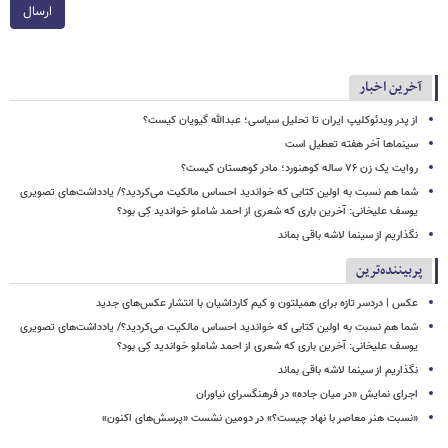
ارسال
آخرین اخبار
از پدر ویدئوکلیپ ایران تا تحلیل‌ سیاسی؛ عبدالله گیویان کیست؟
سینماها آخر هفته تعطیل است
روایت یک زن ۷۶ ساله کوهنورد؛ مادر کوهستان کیست؟
شما هم نسبت به اولین کتابی که خواندید احساس مالکیت می‌کردید؟/ یادداشت‌های تصویری
یوسف علیخانی: آخرین باری که شعری از احمد شاملو خواندید کِی بود؟
نگذاریم از سینما لاشه باقی بماند
پربیننده‌ترین
عکس | دردسر تازه برای همیلتون و کیم کارداشیان با انتشار عکس‌های جدید
شما هم نسبت به اولین کتابی که خواندید احساس مالکیت می‌کردید؟/ یادداشت‌های تصویری
یوسف علیخانی: آخرین باری که شعری از احمد شاملو خواندید کِی بود؟
نگذاریم از سینما لاشه باقی بماند
اجرای نمایش «در میان جاده» در فرهنگسرای نیاوران
«نسبت هنر معاصر با نهاد چیست؟» در دومین نشست «پرسش‌های اکنون»