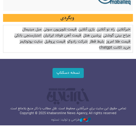
وبگردی
خبرآنلاین
راه نو آنلاین
بازی آنلاین
قیمت تلویزیون سونی
مبل مینیمال
جراح بینی گوشتی
پرشین هتل
قیمت آهن فولاد ایرانیان
اعتبارسنجی بانکی
قیمت طلا امروز
بلیط قطار
شرکت رادوکو
قیمت پروفیل
سایت یوتوتایمز
خرید اکانت chatgpt
نسخه دسکتاپ
تمامی حقوق این سایت برای خبرآنلاین محفوظ است. نقل مطالب با ذکر منبع بلامانع است.
Copyright © 2025 khabaronline News Agancy, All rights reserved
طراحی و تولید: نستوه