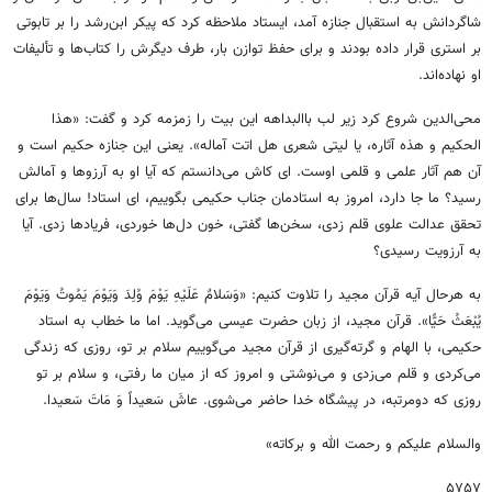
شاگردانش به استقبال جنازه آمد، ایستاد ملاحظه کرد که پیکر ابن‌رشد را بر تابوتی
بر استری قرار داده‌ بودند و برای حفظ توازن بار، طرف دیگرش را کتاب‌ها و تألیفات
او نهاده‌اند.
محی‌الدین شروع کرد زیر لب باالبداهه این بیت را زمزمه کرد و گفت: «هذا
الحکیم و هذه‌ آثاره، یا لیتی شعری هل اتت آماله». یعنی این جنازه حکیم است و
آن هم آثار علمی و قلمی اوست. ای کاش می‌دانستم که آیا او به آرزوها و آمالش
رسید؟ ما جا دارد، امروز به استادمان جناب حکیمی بگوییم، ای استاد! سال‌ها برای
تحقق عدالت علوی قلم زدی، سخن‌ها گفتی، خون دل‌ها خوردی، فریادها زدی. آیا
به آرزویت رسیدی؟
به هرحال آیه قرآن مجید را تلاوت کنیم: «وَسَلامٌ عَلَیْهِ یَوْمَ وُلِدَ وَیَوْمَ یَمُوتُ وَیَوْمَ
یُبْعَثُ حَیًّا». قرآن مجید، از زبان حضرت عیسی می‌گوید. اما ما خطاب به استاد
حکیمی، با الهام و گرته‌گیری از قرآن مجید می‌گوییم سلام بر تو، روزی که زندگی
می‌کردی و قلم می‌زدی و می‌نوشتی و امروز که از میان ما رفتی، و سلام بر تو
روزی که دومرتبه، در پیشگاه خدا حاضر می‌شوی. عاشَ سَعیداً وَ مَاتَ سَعیدا.
والسلام علیکم و رحمت الله و برکاته»
۵۷۵۷