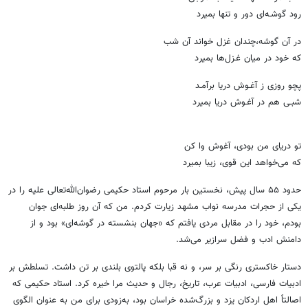
رود گوشـه‌ای دور و تنها بمیرد
در آن گوشه،چندان غزل خواند آن شب
که خود در میان غـزل‌ها بمیرد
پ
چو روزی ز آغـوش دریا برآمـد
شبـی هم در آغـوش دریا بمیرد
تو دریای من بودی، آغوش وا کن
که می‌خواهد این قوی، زیبا بمیرد
حدود ۵۵ سال پیش، نخستین بار مرحوم استاد حکیمی رضوان‌الله‌تعالی علیه را در
یکی از حجرات مدرسه نواب مشهد زیارت کردم. من که آن روز طلبه‌ای جوان
بودم، خود را در مقابل مردی یافتم که «جهان بنشسته در گوشه‌ای» بود و از
دامنش ادب و فضل سرازیر می‌شد.
دستار خاکستری رنگی بر سر، و نه قبا بلکه پالتوی بلندی بر تن داشت. تسلطش بر
ادبیات فارسی، ادبیات عرب، تاریخ، رجال و حدیث مرا خیره کرد. استاد حکیمی که
اصالتاً اهل اردکان یزد و بزرگ‌شده خراسان بود، به‌زودی برای من به عنوان الگوی