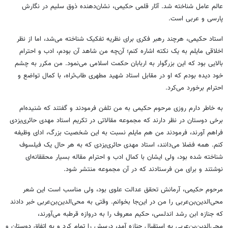
عالم عامل شناخته شد. آثار قلمی حکیمی، نشان‌دهنده ذوق سلیم در نگارش
پارسی و عربی است.
استاد حکیمی، هرچند رهبر فکری برای نظریه تفکیک شناخته می‌شد، اما از نظر
اخلاقی مایلم به یک نکته اشاره کنم؛ آن‌چه من شاهد آن بودم، ادب و احترام
بالایی بود که این بزرگوار به اربابان حکمت اسلامی می‌نمود. من مکرر به چشم
خود دیده بودم که او در مقابل استاد شهید مطهری طاب‌ثراه، با کمال تواضع و
احترام برخورد می‌کرد.
به خاطر دارم روزی مرحوم حکیمی به من تلفن فرمودند و گفتند که شنیده‌ام
برخی دوستان در نظر دارند که مجموعه مقالاتی در تکریم استاد مهدی حائری‌یزدی
فراهم آورند، فرمودند من هم مایلم نسبت به این شخصیت بزرگ، ادای وظیفه
کنم. همه فضلا می‌دانند، استاد مهدی حائری‌یزدی که به هر حال یک فیلسوف
شناخته شده بود، ولی ایشان با کمال ادب و احترام مقاله بسیار محققانه‌ای
نوشتند و برای من فرستادند که در آن مجموعه منتشر شود.
مرحوم حکیمی، آرمانش تحقق عدالت علوی بود، ولی مناسب است این شعر
محی‌الدین‌بن‌عربی را من در این‌جا بخوانم. وقتی به محی‌الدین‌بن‌عربی خبر دادند
که جنازه ابن رشد اندلسی، حکیم معروف را به دروازه قرطبه می‌آورند،
محی‌الدین‌بن‌عربی به استقبال جنازه آمد، درسش را تمام کرد و به اتفاق دوستان و