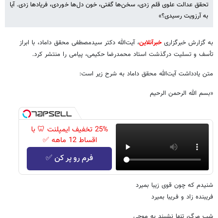
تحقق عدالت علوی قلم زدی، سخن‌ها گفتی، خون دل‌ها خوردی، فریادها زدی. آیا
به آرزویت رسیدی؟»
به گزارش خبرگزاری
خبرآنلاین
، آی
ت‌الله دکتر سیدمصطفی محقق داماد، با ابراز
تأسف و تسلیت درگذشت استاد محمدرضا حکیمی، پیامی را منتشر کرد.
متن یادداشت آیت‌الله محقق داماد به شرح زیر است:
«بسم الله الرحمن الرحیم
25% تخفیف ایمپلنت 🦷 با
اقساط 12 ماهه ✅
فرم رو پر کن ✅
شنیدم که چون قوی زیبا بمیرد
فریبنده زاد و فـریبا بمیرد
شب مرگ، تنها نشیند به موجی