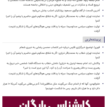
امام جمعه پاوه: فضای «نه جنگ و نه صلح» مردم را در بلاتکلیفی گذاشته است/ دشمنان با
ترویج فساد و منکرات در پی تضعیف باورهای دینی و اخلاقی جامعه هستند
آخرین قسمت از گفت‌وگوی مسعود پزشکیان امشب پخش می‌شود
نماینده تهران خطاب به محمدباقر خرازی: اگر به شلاق محکوم شوی حاضرم با وضو آن را اجرا
کنم!
توئیت معاون سیاسی صداوسیما: سپاه با پدافند بومی هواگردهای آمریکا را شکار و غنیمت
گرفت
پربیننده‌ترین
فوری/ توضیح خبرگزاری فارس درباره خبر انتصاب محسن رضایی به دبیری شعام
نماینده تهران خطاب به محمدباقر خرازی: اگر به شلاق محکوم شوی حاضرم با وضو آن را اجرا
کنم!
واکنش تند امام جمعه اردبیل به خرازی/ عاملی خطاب به دستگاه قضا: شخصی خبر دروغ به
رهبری بست و دفتر رهبری با صراحت آن را رد کرد، آیا این جرم است یا خیر؟
توئیت معاون سیاسی صداوسیما: سپاه با پدافند بومی هواگردهای آمریکا را شکار و غنیمت
گرفت
علم‌الهدی: آنها که از اتمام جنگ می‌گویند مثل منافقین‌اند/ آدم بی‌عقلی می‌گوید آمریکا ۱۰ هزار
دلار دارد و ما هزار دلار داریم، پس ما شکست خوردیم!