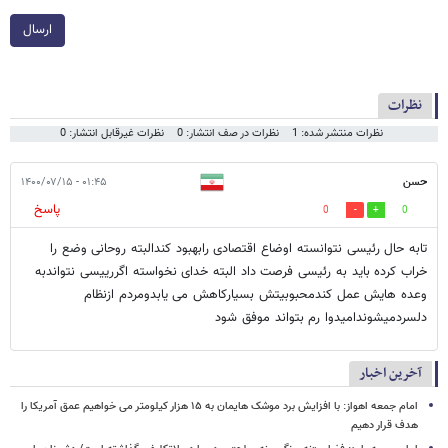
ارسال
نظرات
نظرات منتشر شده: 1
نظرات در صف انتشار: 0
نظرات غیرقابل انتشار: 0
حسن
۰۱:۴۵ - ۱۴۰۰/۰۷/۱۵
پاسخ
0
0
تابه حال رئیسی نتوانسته اوضاع اقتصادی رابهبود کندالبته روحانی وضع را
خراب کرده باید به رئیسی فرصت داد البته خدای نخواسته اگررییسی نتواندبه
وعده هایش عمل کندمحبوبیتش بسیارکاهش می یابدومردم ازنظام
دلسردمیشوندامیدوا رم بتواند موفق شود
آخرین اخبار
امام‌ جمعه اهواز: با افزایش برد موشک هایمان به ۱۵ هزار کیلومتر می خواهیم عمق آمریکا را
هدف قرار دهیم