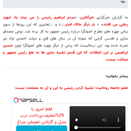
بود.
به گزارش خبرگزاری
خبرآنلاین
، «
مردم ابراهیم رئیسی را می بینند یاد شهید
رجایی می افتند
»، «
بار دیگر مالک اشتر....
» و ...تعابیری که این روزها از سوی
برخی چهره های مطرح اصولگرا درباره رئیس جمهور به کار برده شد. نوعی مصداق
سازی و تقدس گرایی که نمونه آن در سال های قبل و دولت احمدی نژاد نیز
تجربه شده بود. این درحالیست که برخی از دیگر چهره های اصولگرا چون
حسین
ابراهیمی بر این اعتقادند که این قسم تشبیه سازی ها به نفع رئیس جمهور و
مملکت نیست.
بیشتر بخوانید؛
عضو جامعه روحانیت: تشبیه کردن رئیسی به این و آن به مصلحت نیست
فقط امروز با
29%تخفیف،پرداخت درب
منزل و گارانتی تعویض چراغ
40 وات بخر