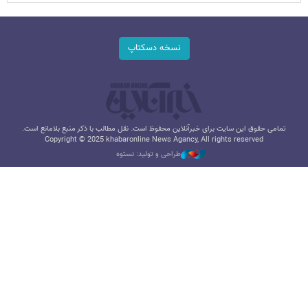
نسخه دسکتاپ
تمامی حقوق این سایت برای خبرآنلاین محفوظ است. نقل مطالب با ذکر منبع بلامانع است.
Copyright © 2025 khabaronline News Agancy, All rights reserved
طراحی و تولید: نستوه