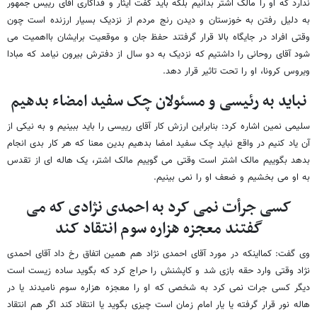
ندارد که او را مالک اشتر بدانیم بلکه باید گفت ایثار و فداکاری آقای رییس جمهور
به دلیل رفتن به خوزستان و دیدن رنج مردم از نزدیک بسیار ارزنده است چون
وقتی افراد در جایگاه بالا قرار گرفتند حفظ جان و موقعیت برایشان بااهمیت می
شود آقای روحانی را داشتیم که نزدیک به دو سال از دفترش بیرون نیامد که مبادا
ویروس کرونا، او را تحت تاثیر قرار دهد.
نباید به رئیسی و مسئولان چک سفید امضاء بدهیم
سلیمی نمین اشاره کرد: بنابراین ارزش کار آقای رییسی را باید ببینیم و به نیکی از
آن یاد کنیم در واقع نباید چک سفید امضا بدهیم بدین معنا که هر کار بدی انجام
بدهد بگوییم مالک اشتر است وقتی می گوییم مالک اشتر، یک هاله ای از تقدس
به او می بخشیم و ضعف او را نمی بینیم.
کسی جرأت نمی کرد به احمدی نژادی که می
گفتند معجزه هزاره سوم انتقاد کند
وی گفت: کمااینکه در مورد آقای احمدی نژاد هم همین اتفاق رخ داد آقای احمدی
نژاد وقتی وارد حقه بازی شد و کاپشنش را حراج کرد که بگوید ساده زیست است
دیگر کسی جرات نمی کرد به شخصی که او را معجزه هزاره سوم نامیدند یا در
هاله نور قرار گرفته یا یار امام زمان است چیزی بگوید یا انتقاد کند اگر هم انتقاد