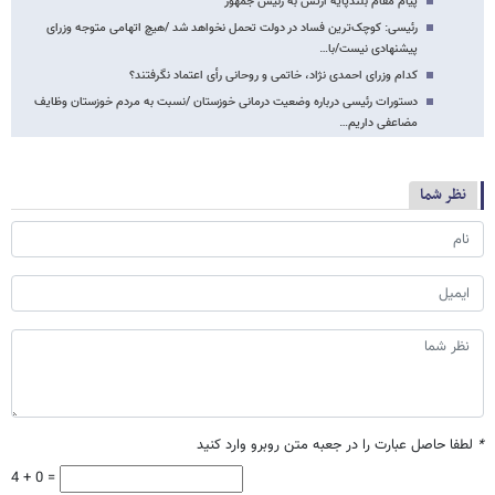
پیام مقام بلندپایه ارتش به رئیس جمهور
رئیسی: کوچک‌ترین فساد در دولت تحمل نخواهد شد /هیچ اتهامی متوجه وزرای
پیشنهادی نیست/با…
کدام وزرای احمدی نژاد، خاتمی و روحانی رأی اعتماد نگرفتند؟
دستورات رئیسی درباره وضعیت درمانی خوزستان /نسبت به مردم خوزستان وظایف
مضاعفی داریم…
نظر شما
*
لطفا حاصل عبارت را در جعبه متن روبرو وارد کنید
4 + 0 =