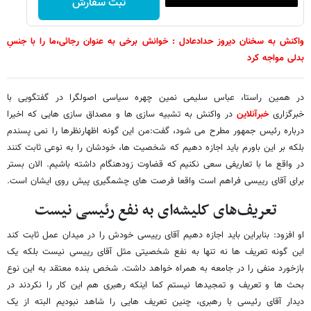
ثبت سفارش
واکنش به سخنان دیروز حدادعادل : خوانش برخی به عنوان رجائی،ما را با جنسِ
بدلی مواجه کرد
در همین راستا، عباس سلیمی نمین چهره سیاسی اصولگرا در گفتگویی با
خبرگزاری
خبرآنلاین
در واکنش به تشبیه سازی ها و مصداق سازی هایی که اخیرا
درباره رئیس جمهور مطرح می شود، گفت:من این گونه اظهارنظرها را نمی پسندم
بلکه بر این باورم باید اجازه دهیم که شخصیت ها، خودشان را به نوعی ثابت کنند
در واقع ما با تعاریفی سعی نکنیم که قضاوت زودهنگام داشته باشیم. الان بستر
برای آقای رییسی فراهم است واقعا فرصت های چشمگیری پیش روی ایشان است.
تعریف‌های کلیشه‌ای به نفع رئیسی نیست
او افزود: بنابراین باید اجازه دهیم آقای رییسی خودش را در میدان عمل ثابت کند
این گونه تعریف ها نه تنها به نفع شخصیتی مثل آقای رییسی نیست بلکه یک
بازخورد منفی را در جامعه به همراه خواهد داشت. شخص بنده معتقد به این نوع
بحث ها و تعریف و تمجیدها نیستم کما اینکه رهبری هم این کار را نکردند در
دیدار آقای رئیسی با رهبری، چنین تعریف هایی را شاهد نبودیم البته از یک