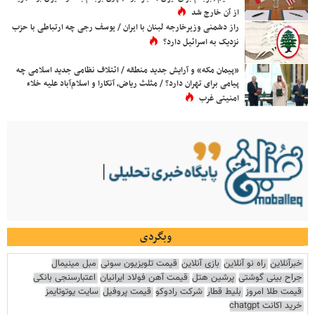
از آن خارج شد
راز دشمنی وزیرخارجه لبنان با ایران / یوسف رجی چه ارتباطی با حزب
نزدیک به اسرائیل دارد؟
«پیمان مکه» و آرایش جدید منطقه / ائتلاف نظامی جدید اسلامی چه
پیامی برای تهران دارد؟ / مثلث ریاض، آنکارا و اسلام‌آباد علیه خلاء
امنیتی غرب
وبگردی
خبرآنلاین
راه نو آنلاین
بازی آنلاین
قیمت تلویزیون سونی
مبل مینیمال
جراح بینی گوشتی
پرشین هتل
قیمت آهن فولاد ایرانیان
اعتبارسنجی بانکی
قیمت طلا امروز
بلیط قطار
شرکت رادوکو
قیمت پروفیل
سایت یوتوتایمز
خرید اکانت chatgpt