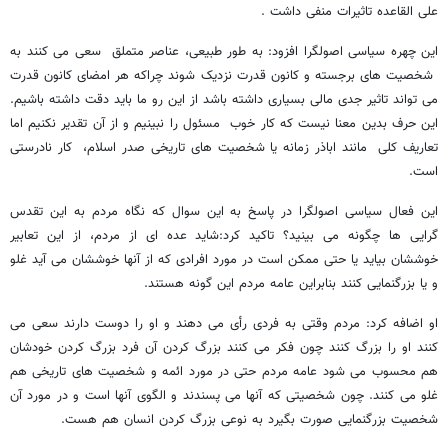
علی القاعده تاثیرات منفی داشت .
این چهره سیاسی اصولگرا افزود: به طور طبیعی، عناصر متملق سعی می کنند به
شخصیت های برجسته و کانون قدرت نزدیک شوند چراکه هر امضای کانون قدرت
می تواند تاثیر جدی مالی بسیاری داشته باشد از این رو ما باید دقت داشته باشیم.
این حرف بدین معنا نیست که کار خوب مسئول را نبینیم و از آن تقدیر نکنیم اما
تعاریف کلی مانند اباذر زمانه یا شخصیت های تاریخی صدر اسلام، کار نادرستی
است.
این فعال سیاسی اصولگرا در پاسخ به این سوال که نگاه مردم به این تقدس
گرایی ها چگونه می بینید؟ تاکید کرد:شاید عده ای از مردم، از این تعابیر
خوششان بیاید یا حتی ممکن است در مورد افرادی که از آنها خوششان می آید غلو
و یا بزرگنمایی کنند بنابراین عامه مردم این گونه هستند.
او اضافه کرد: مردم وقتی به فردی رأی می دهند و او را دوست دارند سعی می
کنند او را بزرگ کنند چون فکر می کنند بزرگ کردن آن فرد بزرگ کردن خودشان
هم محسوب می شود عامه مردم حتی در مورد ائمه و شخصیت های تاریخی هم
غلو می کنند. چون شخصیتی که آنها می پسندند و الگوی آنها است و در مورد آن
شخصیت بزرگنمایی صورت بگیرد به نوعی بزرگ کردن انسان هم هست.