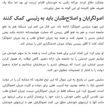
عملکرد دفاع کردند چراکه رفتن به خوزستان اقدام ارزنده ای بود اما مثلا یک
تعریف های کلیشه ای این گونه به عمل نیاوردند.
اصولگرایان و اصلاح‌طلبان باید به رئیسی کمک کنند
این چهره سیاسی اصولگرا ادامه داد: من فکر می کنم این مسئله هم به نفع
جامعه است و هم به نفع آقای رییسی که حمایت هوشمندانه داشته باشد یعنی
ایشان مسیر را هموار کنند و همه چه جریان اصلاح طلب و چه جریان اصولگرا
کمک کنند تا آقای رییسی بتواند میزان خدمتگزاری اش را بیشتر کند.
او بیان کرد: این کمک کردن برای همه ممکن است و همه ما به سهم خودمان می
توانیم چنین خدمتی را به جامعه مان ارائه دهیم. گاهی اوقات راه هموار کردن
مسیر ایشان، این است که نیروهای تندرو را سرجایشان بنشانیم و اجازه ندهیم
دولت را با فشار از تصمیمات معقول دور کنند.
سلیمی نمین در پاسخ به این سوال که این نوع تعاریف که مشابه آن را در دولت
احمدی نژاد را شاهد بودیم، چه آسیب هایی برای دولت و کلیت جریان اصولگرایی
است، تصریح کرد: این مسئله فقط در جریان اصولگرایی نیست جریان اصلاح طلب
نیز، تقدس گرایی خاص خودش را دارد خود را پرچمدار آزادی و برخی ارزشها می
دانند آنها با ارزشهای خودشان تملق می کنند اصولگرایان هم با ارزشهای خودشان