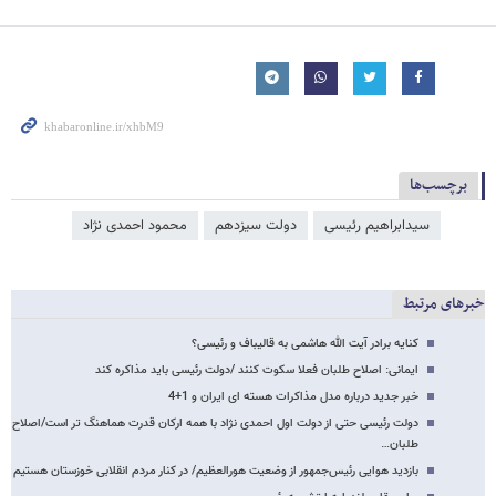
برچسب‌ها
سیدابراهیم رئیسی
دولت سیزدهم
محمود احمدی ‌نژاد
خبرهای مرتبط
کنایه برادر آیت الله هاشمی به قالیباف و رئیسی؟
ایمانی: اصلاح طلبان فعلا سکوت کنند /دولت رئیسی باید مذاکره کند
خبر جدید درباره مدل مذاکرات هسته ای ایران و 1+4
دولت رئیسی حتی از دولت اول احمدی نژاد با همه ارکان قدرت هماهنگ تر است/اصلاح
طلبان…
بازدید هوایی رئیس‌جمهور از وضعیت هورالعظیم/ در کنار مردم انقلابی خوزستان هستیم