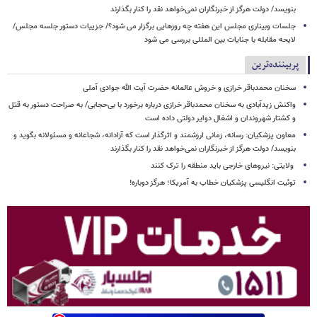
بنویسد/ دولت هرگز از خبرنگاران نمی‌خواهد نقد را کنار بگذارند
جلسات وبیناری مجلس این هفته چه روزهایی برگزار می شود؟/ جزییات دستور جلسه مجلس/
لایحه مقابله با جنایات بین المللی بررسی می شود
پربیننده‌ترین
سخنان محمدباقر خرازی و خروش عالمانه حضرت آیت الله جوادی آملی
واکنش زیدآبادی به سخنان محمدباقر خرازی درباره برخورد با بی‌حجابی/ به صراحت دستور به قتل
و کشتار شهروندان و اشغال دوایر دولتی داده است
معاون پزشکیان: رسانه، زمانی ارزشمند و اثرگذار است که آزادانه، شجاعانه و مسئولانه بگوید و
بنویسد/ دولت هرگز از خبرنگاران نمی‌خواهد نقد را کنار بگذارند
ولایتی: نیروهای خارجی باید منطقه را ترک کنند
توئیت انگلیسی پزشکیان خطاب به آمریکا؛ هرگز دوباره!