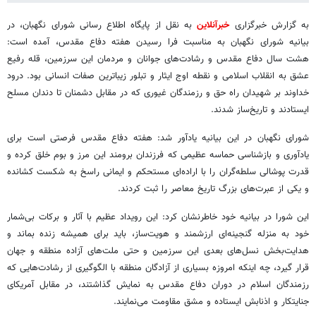
به گزارش خبرگزاری
خبرآنلاین
به نقل از پایگاه اطلاع رسانی شورای نگهبان، در
بیانیه شورای نگهبان به مناسبت فرا رسیدن هفته دفاع مقدس، آمده است:
هشت سال دفاع مقدس و رشادت‌های جوانان و مردمان این سرزمین، قله رفیع
عشق به انقلاب اسلامی و نقطه اوج ایثار و تبلور زیباترین صفات انسانی بود. درود
خداوند بر شهیدان راه حق و رزمندگان غیوری که در مقابل دشمنان تا دندان مسلح
ایستادند و تاریخ‌ساز شدند.
شورای نگهبان در این بیانیه یادآور شد: هفته دفاع مقدس فرصتی است برای
یادآوری و بازشناسی حماسه عظیمی که فرزندان برومند این مرز و بوم خلق کرده و
قدرت پوشالی سلطه‌گران را با اراده‌ای مستحکم و ایمانی راسخ به شکست کشانده
و یکی از عبرت‌های بزرگ تاریخ معاصر را ثبت کردند.
این شورا در بیانیه خود خاطرنشان کرد: این رویداد عظیم با آثار و برکات بی‌شمار
خود به منزله گنجینه‌ای ارزشمند و هویت‌ساز، باید برای همیشه زنده بماند و
هدایت‌بخش نسل‌های بعدی این سرزمین و حتی ملت‌های آزاده منطقه و جهان
قرار گیرد، چه اینکه امروزه بسیاری از آزادگان منطقه با الگوگیری از رشادت‌هایی که
رزمندگان اسلام در دوران دفاع مقدس به نمایش گذاشتند، در مقابل آمریکای
جنایتکار و اذنابش ایستاده‌ و مشق مقاومت می‌نمایند.