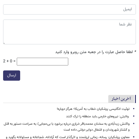
*
لطفا حاصل عبارت را در جعبه متن روبرو وارد کنید
2 + 0 =
ارسال
آخرین اخبار
توئیت انگلیسی پزشکیان خطاب به آمریکا؛ هرگز دوباره!
ولایتی: نیروهای خارجی باید منطقه را ترک کنند
واکنش زیدآبادی به سخنان محمدباقر خرازی درباره برخورد با بی‌حجابی/ به صراحت دستور به قتل
و کشتار شهروندان و اشغال دوایر دولتی داده است
معاون پزشکیان: رسانه، زمانی ارزشمند و اثرگذار است که آزادانه، شجاعانه و مسئولانه بگوید و