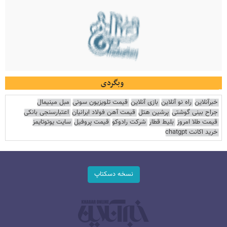
وبگردی
خبرآنلاین
راه نو آنلاین
بازی آنلاین
قیمت تلویزیون سونی
مبل مینیمال
جراح بینی گوشتی
پرشین هتل
قیمت آهن فولاد ایرانیان
اعتبارسنجی بانکی
قیمت طلا امروز
بلیط قطار
شرکت رادوکو
قیمت پروفیل
سایت یوتوتایمز
خرید اکانت chatgpt
نسخه دسکتاپ