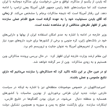
که بایدن از یکسو از مذاکره، توافق و حتی درخواست برای مذاکره دوجانبه با ایران
صحبت کند اما سیاست‌های غلط رئیس جمهور قبلی آمریکا یعنی ترامپ را ادامه
دهد. این رفتار آمریکا است که نتیجه مذاکرات برجام را مشخص می‌کند.
از زمانی
که آقای بایدن مسئولیت خود را به عهده گرفته است هیچ اقدام عملی سازنده
بغیر از اظهار نظرهای متناقض از او مشاهده نشده است.
وزیر خارجه در ادامه با اشاره به عدم امکان استفاده ایران از پولها و دارایی‌های
خود در بانک‌های ژاپن، کره جنوبی و برخی از کشورها برای خرید داروهای مورد نیاز
و واکسن، از تحریم‌های آمریکا به عنوان جنایت و تروریسم نام برد.
این مقام ارشد وزارت خارجه ایران اظهار کرد: در حال بررسی پرونده مذاکراتی وین
هستیم و به زودی مذاکرات وین از سر گرفته خواهد شد.
او در عین حال بر این نکته تاکید کرد که «مذاکره‌ای را سازنده می‌دانیم که دارای
نتایج ملموس و عملی باشد».
امیرعبداللهیان در خصوص موضوعات منطقه‌ای نیز با اشاره به اینکه در سیاست
خارجی دولت جدید ایران طراحی برخورداری از بهترین مناسبات با کشورهای
همسایه و منطقه دنبال می‌شود، در جریان بودن گفتگوها در خلیج فارس،
ابتکارات سازنده برای بازگشت صلح به یمن و سوریه و همچنین تشکیل دولت