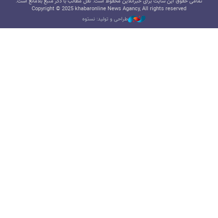
تمامی حقوق این سایت برای خبرآنلاین محفوظ است. نقل مطالب با ذکر منبع بلامانع است.
Copyright © 2025 khabaronline News Agancy, All rights reserved
طراحی و تولید: نستوه