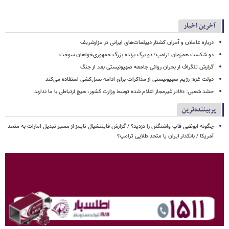
آخرین اخبار
درباره عاملان و آمران کشتار دیپلمات‌های ایرانی در مزارشریف
دو شکست همزمان ترامپ؛ دو برگ برنده بزرگ جمهوری‌خواهان سوخت
گزارش تلگراف از بحران روانی جامعه صهیونیستی بعد از جنگ
دولت غزه: رژیم صهیونیستی از مذاکرات برای ادامه نسل‌کشی استفاده می‌کند
حشد شعبی: دفاتر غیرمجاز اعلام شده توسط وزارت کشور، هیچ ارتباطی با ما ندارند
پربیننده‌ترین
چگونه ابوظبی قاپ واشنگتن را دزدید؟ / گزارش فایننشیال تایمز از مسیر تبدیل امارات به متحد
آمریکا / بانکدار ایران یا متحد طلایی ترامپ؟