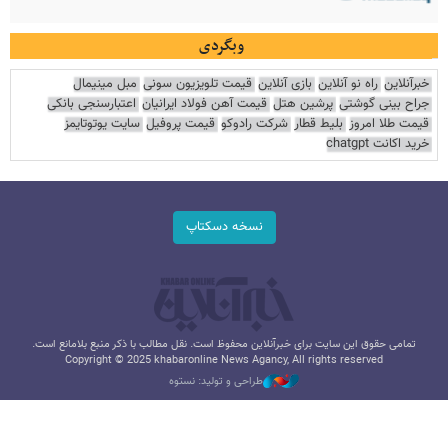
وبگردی
خبرآنلاین
راه نو آنلاین
بازی آنلاین
قیمت تلویزیون سونی
مبل مینیمال
جراح بینی گوشتی
پرشین هتل
قیمت آهن فولاد ایرانیان
اعتبارسنجی بانکی
قیمت طلا امروز
بلیط قطار
شرکت رادوکو
قیمت پروفیل
سایت یوتوتایمز
خرید اکانت chatgpt
نسخه دسکتاپ
تمامی حقوق این سایت برای خبرآنلاین محفوظ است. نقل مطالب با ذکر منبع بلامانع است.
Copyright © 2025 khabaronline News Agancy, All rights reserved
طراحی و تولید: نستوه