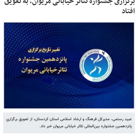
برگزاری جشنواره تئاتر خیابانی مریوان، به تعویق
افتاد
عبید رستمی، مدیرکل فرهنگ و ارشاد اسلامی استان کردستان، از تعویقِ برگزاریِ
پانزدهمین جشنواره بین‌المللی تئاتر خیابانی مریوان خبر داد.