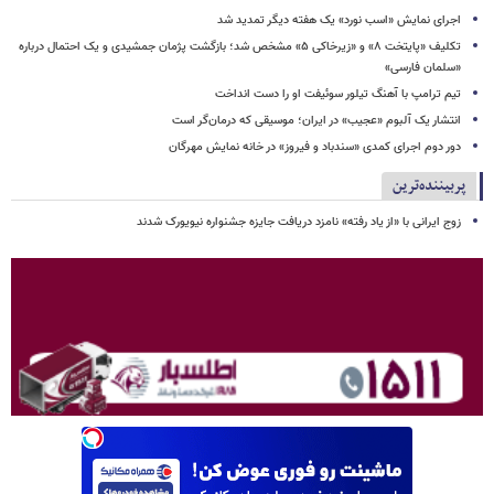
اجرای نمایش «اسب نورد» یک هفته دیگر تمدید شد
تکلیف «پایتخت ۸» و «زیرخاکی ۵» مشخص شد؛ بازگشت پژمان جمشیدی و یک احتمال درباره
«سلمان فارسی»
تیم ترامپ با آهنگ تیلور سوئیفت او را دست انداخت
انتشار یک آلبوم «عجیب» در ایران؛ موسیقی که درمان‌گر است
دور دوم اجرای کمدی «سندباد و فیروز» در خانه نمایش مهرگان
پربیننده‌ترین
زوج ایرانی با «از یاد رفته» نامزد دریافت جایزه جشنواره نیویورک شدند