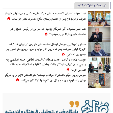
در بحث مشارکت کنید
نماز جماعت سران ترکیه، عربستان و پاکستان + عکس / بن‌سلمان، شهباز
شریف و اردوغان پس از امضای پیمان دفاع مشترک نماز خواندند
شما نظر بدهید/ اگر خبرنگار بودید چه سوالی از رئیس جمهور در
نشست خبری فردا می‌پرسیدید؟
سناتور آمریکایی خواهان ارسال اسلحه برای شورش در ایران شد / تد
کروز: فرقی نمی‌کند پسر شاه روی کار بیاید یا مریم رجوی، هر کسی جز
جمهوری اسلامی
«پیمان مکه» و آرایش جدید منطقه / ائتلاف نظامی جدید اسلامی چه
پیامی برای تهران دارد؟ / مثلث ریاض، آنکارا و اسلام‌آباد علیه خلاء
امنیتی غرب
سوسن پرور: دیگر «عاشق» حرفه‌ام نیستم/ شو آف‌های لازم برای بازیگر
بودن را ندارم/ مِهر هم مثل نان آدم‌ها را نمک‌گیر می‌کند