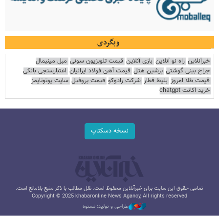
وبگردی
خبرآنلاین
راه نو آنلاین
بازی آنلاین
قیمت تلویزیون سونی
مبل مینیمال
جراح بینی گوشتی
پرشین هتل
قیمت آهن فولاد ایرانیان
اعتبارسنجی بانکی
قیمت طلا امروز
بلیط قطار
شرکت رادوکو
قیمت پروفیل
سایت یوتوتایمز
خرید اکانت chatgpt
نسخه دسکتاپ
تمامی حقوق این سایت برای خبرآنلاین محفوظ است. نقل مطالب با ذکر منبع بلامانع است.
Copyright © 2025 khabaronline News Agancy, All rights reserved
طراحی و تولید: نستوه