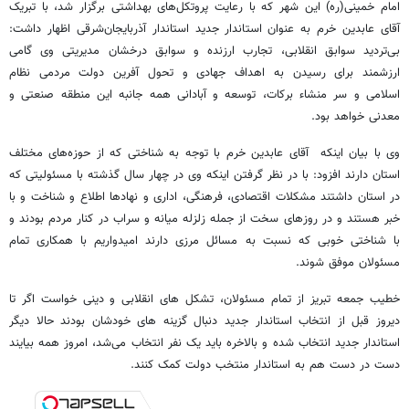
امام خمینی(ره) این شهر که با رعایت پروتکل‌های بهداشتی برگزار شد، با تبریک
آقای عابدین خرم به عنوان استاندار جدید استاندار آذربایجان‌شرقی اظهار داشت:
بی‌تردید سوابق انقلابی، تجارب ارزنده و سوابق درخشان مدیریتی وی گامی
ارزشمند برای رسیدن به اهداف جهادی و تحول آفرین دولت مردمی نظام
اسلامی و سر منشاء برکات، توسعه و آبادانی همه جانبه این منطقه صنعتی و
معدنی خواهد بود.
وی با بیان اینکه آقای عابدین خرم با توجه به شناختی که از حوزه‌های مختلف
استان دارند افزود: با در نظر گرفتن اینکه وی در چهار سال گذشته با مسئولیتی که
در استان داشتند مشکلات اقتصادی، فرهنگی، اداری و نهادها اطلاع و شناخت و با
خبر هستند و در روزهای سخت از جمله زلزله میانه و سراب در کنار مردم بودند و
با شناختی خوبی که نسبت به مسائل مرزی دارند امیدواریم با همکاری تمام
مسئولان موفق شوند.
خطیب جمعه تبریز از تمام مسئولان، تشکل های انقلابی و دینی خواست اگر تا
دیروز قبل از انتخاب استاندار جدید دنبال گزینه های خودشان بودند حالا دیگر
استاندار جدید انتخاب شده و بالاخره باید یک نفر انتخاب می‌شد، امروز همه بیایند
دست در دست هم به استاندار منتخب دولت کمک کنند.