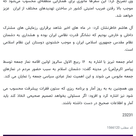
وی تصریح کرد: این سفرها مانوری برای همگرایی منطقه‌ای محسوب می‌شود که
موجب بالا رفتن ضریب امنیتی کشور در ساختن تهدیدهای مختلف از ایران عزیز
خواهد شد.
آل هاشم خاطرنشان کرد: در ماه های اخیر شاهد برقراری رزمایش های مشترک
داخلی و خارجی بودیم که نشانگر قدرت نظامی ایران بوده و هشداری به دشمنان
نظام مقدس جمهوری اسلامی ایران و موجب خشنودی دوستان این نظام اسلامی
است.
امام جمعه تبریز با اشاره به ۱۶ ربیع الاول سالروز اولین اقامه نماز جمعه توسط
پیامبر اکرم(ص) در مدینه گفت: دشمنان اسلام به سبب حضور مردم در نمازهای
جمعه مایوس می شوند و این اهمیت نماز عبادی سیاسی جمعه را نمایان می کند.
وی همچنین به به روز آمار و برنامه ریزی که ستون فقرات پیشرفت محسوب می
شود نیز اشاره کرد و افزود: اگر مسئولی بخواهد تصمیم صحیحی اتخاذ کند باید
آمار و اطلاعات صحیح در دست داشته باشند.
23231
کد مطلب
1566120