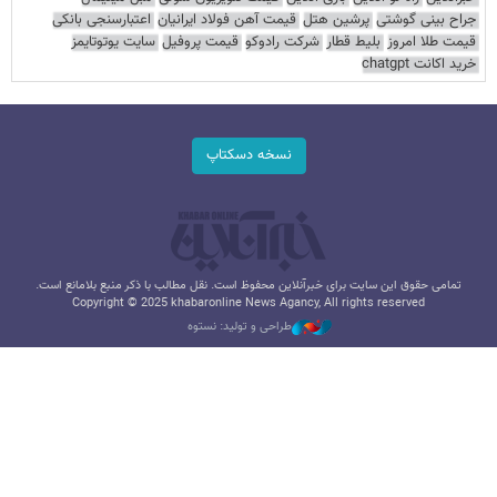
جراح بینی گوشتی
پرشین هتل
قیمت آهن فولاد ایرانیان
اعتبارسنجی بانکی
قیمت طلا امروز
بلیط قطار
شرکت رادوکو
قیمت پروفیل
سایت یوتوتایمز
خرید اکانت chatgpt
نسخه دسکتاپ
تمامی حقوق این سایت برای خبرآنلاین محفوظ است. نقل مطالب با ذکر منبع بلامانع است.
Copyright © 2025 khabaronline News Agancy, All rights reserved
طراحی و تولید: نستوه