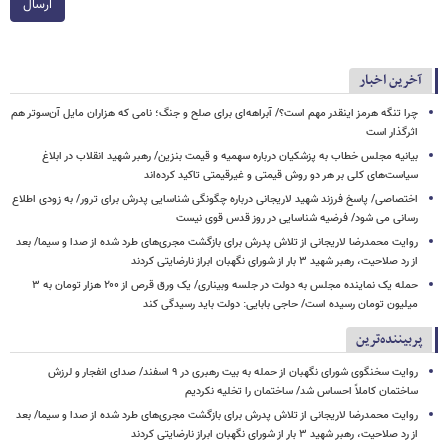
ارسال
آخرین اخبار
چرا تنگه هرمز اینقدر مهم است؟/ آبراهه‌ای برای صلح و جنگ؛ نامی که هزاران مایل آن‌سوتر هم
اثرگذار است
بیانیه مجلس خطاب به پزشکیان درباره سهمیه و قیمت بنزین/ رهبر شهید انقلاب در ابلاغ
سیاست‌های کلی بر هر دو روش قیمتی و غیرقیمتی تاکید کرده‌اند
اختصاصی/ پاسخ فرزند شهید لاریجانی درباره چگونگی شناسایی پدرش برای ترور/ به زودی اطلاع
رسانی می شود/ فرضیه شناسایی در روز قدس قوی نیست
روایت محمدرضا لاریجانی از تلاش پدرش برای بازگشت مجری‌های طرد شده از صدا و سیما/ بعد
از رد صلاحیت، رهبر شهید ۳ بار از شورای نگهبان ابراز نارضایتی کردند
حمله یک نماینده مجلس به دولت در جلسه وبیناری/ یک ورق قرص از ۲۰۰ هزار تومان به ۳
میلیون تومان رسیده است/ حاجی بابایی: دولت باید رسیدگی کند
پربیننده‌ترین
روایت سخنگوی شورای نگهبان از حمله به بیت رهبری در ۹ اسفند/ صدای انفجار و لرزش
ساختمان کاملاً احساس شد/ ساختمان را تخلیه نکردیم
روایت محمدرضا لاریجانی از تلاش پدرش برای بازگشت مجری‌های طرد شده از صدا و سیما/ بعد
از رد صلاحیت، رهبر شهید ۳ بار از شورای نگهبان ابراز نارضایتی کردند