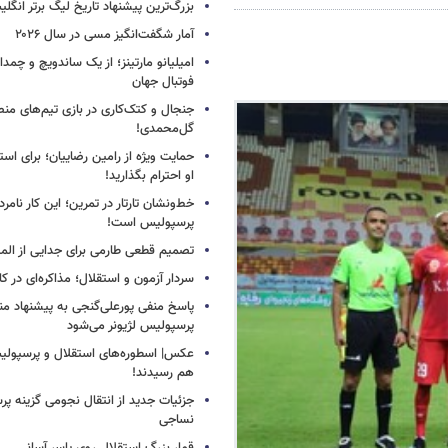
بزرگ‌ترین پیشنهاد تاریخ لیگ برتر انگل
آمار شگفت‌انگیز مسی در سال ۲۰۲۶
امیلیانو مارتینز؛ از یک ساندویچ و چمد
فوتبال جهان
جنجال و کتک‌کاری در بازی تیم‌های منص
گل‌محمدی!
حمایت ویژه از رامین رضاییان؛ برای است
او احترام بگذارید!
خط‌ونشان تارتار در تمرین؛ این کار نامر
پرسپولیس است!
تصمیم قطعی طارمی برای جدایی از الم
سردار آزمون و استقلال؛ مذاکره‌ای در کار
پاسخ منفی پورعلی‌گنجی به پیشنهاد م
پرسپولیس لژیونر می‌شود
عکس| اسطوره‌های استقلال و پرسپولی
هم رسیدند!
جزئیات جدید از انتقال نجومی گزینه پ
نساجی