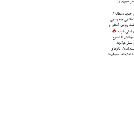
جز جمهوری
 جدید منطقه /
اسلامی چه پیامی
لث ریاض، آنکارا و
 امنیتی غرب
ب‌وآتش تا تجمع
 نسل هرآنچه
دند»/ الگوهای
ند/ یقه نوجوان‌ها