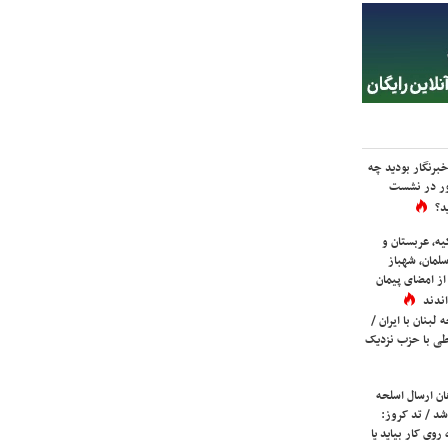
برنگار بودید چه
ور در نشست
د؟
یه، عربستان و
لمان، شهباز
ز امضای پیمان
ندند
لبنان با ایران /
ی با حزب نزدیک
ان ارسال اسلحه
شد / تد کروز:
روی کار بیاید یا