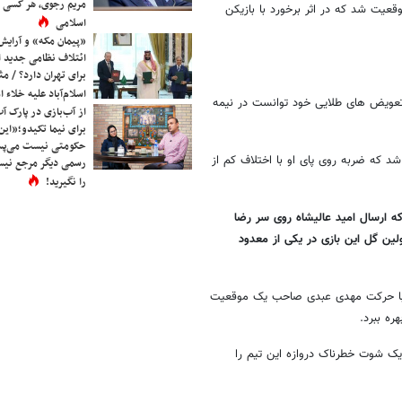
مریم رجوی، هر کسی 
عیت شد که در اثر برخورد با بازیکن
اسلامی
«پیمان مکه» و آرایش
ائتلاف نظامی جدید 
برای تهران دارد؟ / مث
اسلام‌آباد علیه خلاء
 تعویض های طلایی خود توانست در نیمه
از آب‌بازی در پارک آ
برای نیما تکیدو؛«این
حکومتی نیست می‌پسن
که ضربه روی پای او با اختلاف کم از
رسمی دیگر مرجع نیست
را نگیرید!
 که ارسال امید عالیشاه روی سر رضا
 اولین گل این بازی در یکی از معدود
، با حرکت مهدی عبدی صاحب یک موقعیت
ه ببرد.
یک شوت خطرناک دروازه این تیم را