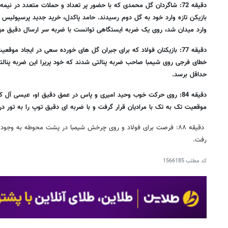
دقیقه 72: شاگردان گل محمدی که با حضور پر تعداد و حملات متعدد در ن
وارد میدان شد، روی یک ضربه ایستگاهی توانست با ضربه سر ارسال دقیق مهدی 
دقیقه 77: بازیکنان فولاد که برای جبران گل های خورده سعی در ایجاد موق
خطای فرجی روی شیمبا صاحب ضربه پنالتی شدند که خود پریرا این ضربه پنالتی 
حداقل برسد.
دقیقه 84: روی حرکت خوب وحید امیری و پاس در عمق دقیق او، عیسی آل
موقعیت تک به تک با مرادیان قرار گرفت و با ضربه ای دقیق توپ را به تور درو
دقیقه ۸۸: فرصت برای فولاد و روی چرخش شیمبا در پشت محوطه به وجود 
رفت.
کد مطلب
1566185