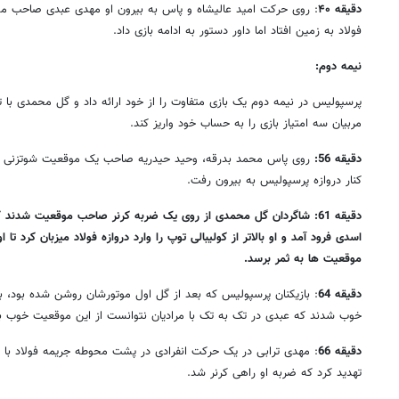
دقیقه ۴۰
: روی حرکت امید عالیشاه و پاس به بیرون او مهدی عبدی صاحب موق
فولاد به زمین افتاد اما داور دستور به ادامه بازی داد.
نیمه دوم:
پرسپولیس در نیمه دوم یک بازی متفاوت را از خود ارائه داد و گل محمدی با
مربیان سه امتیاز بازی را به حساب خود واریز کند.
دقیقه 56:
روی پاس محمد بدرقه، وحید حیدریه صاحب یک موقعیت شوتزنی شد 
کنار دروازه پرسپولیس به بیرون رفت.
دقیقه 61: شاگردان گل محمدی از روی یک ضربه کرنر صاحب موقعیت شدند
اسدی فرود آمد و او بالاتر از کولیبالی توپ را وارد دروازه فولاد میزبان کرد تا
موقعیت ها به ثمر برسد.
دقیقه 64
: بازیکنان پرسپولیس که بعد از گل اول موتورشان روشن شده بود
خوب شدند که عبدی در تک به تک با مرادیان نتوانست از این موقعیت خوب بهر
دقیقه 66
: مهدی ترابی در یک حرکت انفرادی در پشت محوطه جریمه فولاد با 
تهدید کرد که ضربه او راهی کرنر شد.