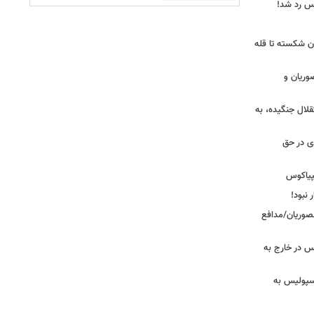
یس رد شد!
ان شکسته تا قله
وریان و
قلال جنگیده، به
دی در حق
پیاکوس
 نبود!
نصوریان/مدافع
س در خارج به
رسپولیس به