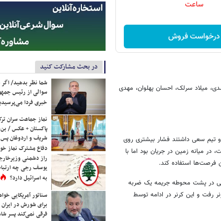
ساعت
درخواست فروش
در بحث مشارکت کنید
شما نظر بدهید/ اگر خ
ی، میلاد سرلک، احسان پهلوان، مهدی
سوالی از رئیس جمه
خبری فردا می‌پرسیدی
نماز جماعت سران ترک
پاکستان + عکس / بن‌س
شریف و اردوغان پس ا
، دو تیم سعی داشتند فشار بیشتری روی
دفاع مشترک نماز خوا
 در میانه زمین در جریان بود اما با
راز دشمنی وزیرخارجه 
 فرصت‌ها استفاده کند
.
یوسف رجی چه ارتباط
به اسرائیل دارد؟
وسی در پشت محوطه جریمه یک ضربه
ر رفت و این کرنر در ادامه توسط
سناتور آمریکایی خواه
برای شورش در ایران 
فرقی نمی‌کند پسر شاه 