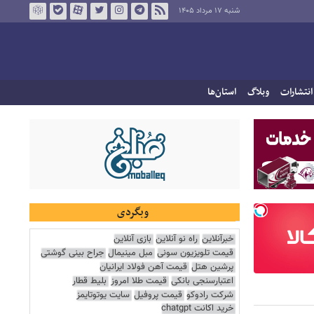
شنبه ۱۷ مرداد ۱۴۰۵
انتشارات
وبلاگ
استان‌ها
وبگردی
خبرآنلاین
راه نو آنلاین
بازی آنلاین
قیمت تلویزیون سونی
مبل مینیمال
جراح بینی گوشتی
پرشین هتل
قیمت آهن فولاد ایرانیان
اعتبارسنجی بانکی
قیمت طلا امروز
بلیط قطار
شرکت رادوکو
قیمت پروفیل
سایت یوتوتایمز
خرید اکانت chatgpt