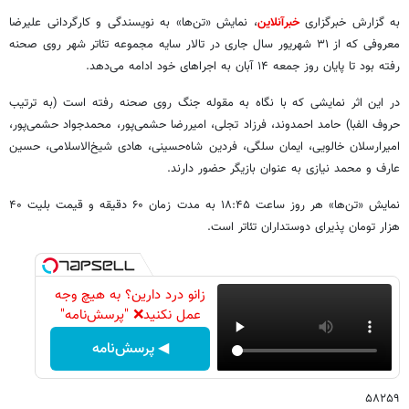
به گزارش خبرگزاری
خبرآنلاین
، نمایش «تن‌ها» به نویسندگی و کارگردانی علیرضا
معروفی که از ۳۱ شهریور سال جاری در تالار سایه مجموعه تئاتر شهر روی صحنه
رفته بود تا پایان روز جمعه ۱۴ آبان به اجراهای خود ادامه می‌دهد.
در این اثر نمایشی که با نگاه به مقوله جنگ روی صحنه رفته است (به ترتیب
حروف الفبا) حامد احمدوند، فرزاد تجلی، امیررضا حشمی‌پور، محمدجواد حشمی‌پور،
امیرارسلان خالویی، ایمان سلگی، فردین شاه‌حسینی، هادی شیخ‌الاسلامی، حسین
عارف و محمد نیازی به عنوان بازیگر حضور دارند.
نمایش «تن‌ها» هر روز ساعت ۱۸:۴۵ به مدت زمان ۶۰ دقیقه و قیمت بلیت ۴۰
هزار تومان پذیرای دوستداران تئاتر است.
زانو درد دارین؟ به هیچ وجه
عمل نکنید❌ "پرسش‌نامه"
◀ پرسش‌نامه
۵۸۲۵۹