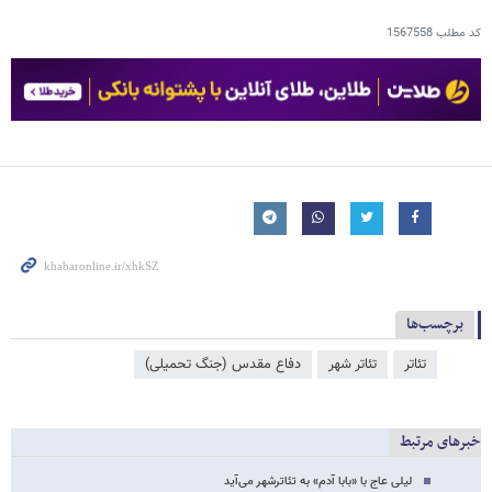
کد مطلب
1567558
برچسب‌ها
تئاتر
تئاتر شهر
دفاع مقدس (جنگ تحمیلی)
خبرهای مرتبط
لیلی عاج با «بابا آدم» به تئاترشهر می‌آید