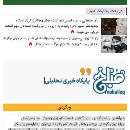
در بحث مشارکت کنید
رأی جنجالی درباره تغییر نام؛ ثبت‌احوال مخالفت کرد/ دادگاه
تجدیدنظر تغییر نام «رقیه» به «رویا» را پذیرفت/ استدلال مهم قضات
درباره حق هویت
راز ۱۵ روز بی‌خبری از حمیدرضا رجب‌زاده فاش شد/ مداح جوان چگونه
به قتل رسید؟ روایت یک قرار مرگ با دختر بلاگر
وبگردی
خبرآنلاین
راه نو آنلاین
بازی آنلاین
قیمت تلویزیون سونی
مبل مینیمال
جراح بینی گوشتی
پرشین هتل
قیمت آهن فولاد ایرانیان
اعتبارسنجی بانکی
قیمت طلا امروز
بلیط قطار
قیمت پروفیل
سایت یوتوتایمز
خرید اکانت chatgpt