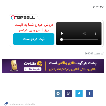
۲۲۳۲۲۷
فروش خودرو شما به قیمت
روز | امن و بی دردسر
ثبت درخواست
کد مطلب
1569767