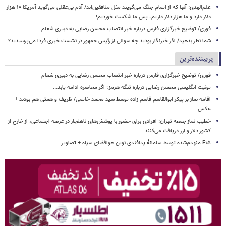
علم‌الهدی: آنها که از اتمام جنگ می‌گویند مثل منافقین‌اند/ آدم بی‌عقلی می‌گوید آمریکا ۱۰ هزار
دلار دارد و ما هزار دلار داریم، پس ما شکست خوردیم!
فوری/ توضیح خبرگزاری فارس درباره خبر انتصاب محسن رضایی به دبیری شعام
شما نظر بدهید/ اگر خبرنگار بودید چه سوالی از رئیس جمهور در نشست خبری فردا می‌پرسیدید؟
پربیننده‌ترین
فوری/ توضیح خبرگزاری فارس درباره خبر انتصاب محسن رضایی به دبیری شعام
توئیت انگلیسی محسن رضایی درباره تنگه هرمز؛ اگر محاصره ادامه یابد...
اقامه نماز بر پیکر ابوالقاسم قاسم زاده توسط سید محمد خاتمی/ ظریف و همتی هم بودند +
عکس
خطیب نماز جمعه تهران: افرادی برای حضور با پوشش‌های ناهنجار در عرصه اجتماعی، از خارج از
کشور دلار و ارز دریافت می‌کنند
F۱۵ منهدم‌شده توسط سامانۀ پدافندی نوین هوافضای سپاه + تصاویر