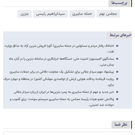
برچسب‌ها
مجلس نهم
حمله سایبری
سیدابراهیم رئیسی
بنزین
خبرهای مرتبط
اختلاف رفتار مردم و مسئولین در حمله سایبری/ گویا فروش بنزین آزاد به مذاق وزارت
نفت…
سخنگوی کمیسیون امنیت ملی: دستگاه‌ها خرابکاری در سامانه بنزین را در آبان ماه
پیش بینی…
پیشنهاد مهم سردار جلالی برای تشکیل یک معاونت دفاعی در برابر حملات سایبری
روایت فرمانده پدافند هوایی ارتش از توانمندی موشکی کشور/ در منطقه و جهان حرف
برای…
خبر جدید و مهم از حمله سایبری به پمپ بنزین‌ها در ایران از زبان سردار جلالی
واکنش عضو هیات رئیسه مجلس به حمله سایبری سیستم سوخت: برای آشوب و
حوادث ضد امنیتی…
نظر شما