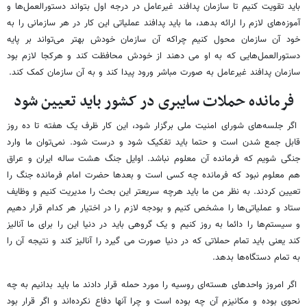
باید تقویت کنیم تا سازمان پدافند غیرعامل در درجه اول بتواند دستورالعمل‌ها و
آموزه‌های لازم را ارائه بدهد، ما باید پدافند عملیاتی این کار در هر سازمانی را به
خود آن سازمان محول کنیم چراکه آن سازمان خودش بهتر می‌تواند بر پایه
دستورالعمل‌هایی که به او می دهند از خودش محافظت کند و هرکجا لازم بود
سازمان پدافند غیرعامل به صورت مباشر ورود پیدا کند و به آن سازمان کمک کند.
فرمانده حملات سایبری در کشور باید تعیین شود
اگر جلسه‌های شورای امنیت ملی برگزار شود، این کار ظرف یک هفته تا ده روز
قابل جمع شدن است و حتما باید تفکیک شود و درست شود. نمی‌توان ما وارد
جنگی شویم که فرمانده آن معلوم نباشد. اوایل جنگ هشت ساله ایران و عراق
هم معلوم نبود که فرمانده چه کسی است و بعدها حضرت امام فرمانده جنگ را
تعیین کردند. به نظر من ما باید هرچه سریعتر این بحث را مدیریت کنیم و وظایف
ستاد و عملیاتی‌ها را مشخص کنیم و بودجه لازم را در اختیار هر کدام قرار دهیم
و سیستم‌ها را دائما به روز کنیم و یک گروهی باید در دنیا این را برای ما آنالیز
کند یعنی باید تمام حملاتی که در دنیا صورت می گیرد را آنالیز کند و نتیجه آن را
به تمام دستگاه‌ها بدهد.
اگر امروز واحدهای هسته‌ای روسیه را مورد حمله قرار دادند ما باید بدانیم به چه
نحوی بوده و مکانیزم آن چه بوده است و چرا آنها دفاع نکرده‌اند و اگر قرار بود