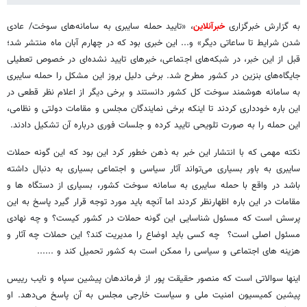
به گزارش
خبرگزاری
خبرآنلاین
، «تایید حمله سایبری به سامانه‌های سوخت/ عادی
شدن شرایط تا ساعاتی دیگر» و... این خبری بود که در چهارم آبان ماه منتشر شد؛
قبل از این خبر، در شبکه‌های اجتماعی، خبرهای تایید نشده‌ای در خصوص تعطیلی
جایگاه‌های بنزین در کشور مطرح شد. برخی دلیل بروز این مشکل را حمله سایبری
به سامانه هوشمند سوخت کل کشور دانستند و برخی دیگر از اعلام نظر قطعی در
این باره خودداری کردند تا اینکه برخی نمایندگان مجلس و مقامات دولتی و نظامی،
این حمله را به صورت تلویحی تایید کرده و جلسات فوری درباره آن تشکیل دادند.
نکته مهمی که با انتشار این خبر به ذهن خطور کرد این بود که این گونه حملات
سایبری به باور بسیاری می‌تواند آثار سیاسی و اجتماعی بسیاری به دنبال داشته
باشد در واقع با حمله سایبری به سامانه سوخت کشور، بسیاری از دستگاه ها و
مقامات در این باره اظهارنظر کردند اما آنچه باید مورد توجه قرار گیرد پاسخ به این
پرسش است که مسئول شناسایی این گونه حملات در کشور کیست؟ و چه نهادی
مسئول اصلی است؟ چه کسی باید اوضاع را مدیریت کند؟ این حملات چه آثار و
هزینه های اجتماعی و سیاسی را ممکن است به کشور تحمیل کند و ......
اینها سوالاتی است که منصور حقیقت پور از فرماندهان پیشین سپاه و نایب رییس
پیشین کمیسیون امنیت ملی و سیاست خارجی مجلس به آن پاسخ می‌دهد. او