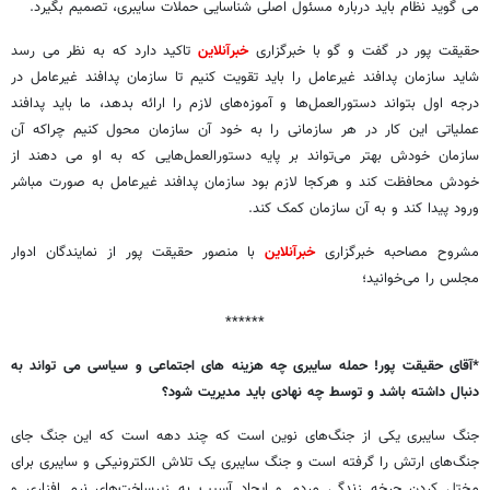
می گوید نظام باید درباره مسئول اصلی شناسایی حملات سایبری، تصمیم بگیرد.
حقیقت پور در گفت و گو با خبرگزاری
خبرآنلاین
تاکید دارد که
به نظر می رسد
شاید سازمان پدافند غیرعامل را باید تقویت کنیم تا سازمان پدافند غیرعامل در
درجه اول بتواند دستورالعمل‌ها و آموزه‌های لازم را ارائه بدهد، ما باید پدافند
عملیاتی این کار در هر سازمانی را به خود آن سازمان محول کنیم چراکه آن
سازمان خودش بهتر می‌تواند بر پایه دستورالعمل‌هایی که به او می دهند از
خودش محافظت کند و هرکجا لازم بود سازمان پدافند غیرعامل به صورت مباشر
ورود پیدا کند و به آن سازمان کمک کند.
مشروح مصاحبه خبرگزاری
خبرآنلاین
با منصور حقیقت پور از نمایندگان ادوار
مجلس را می‌خوانید؛
******
*آقای حقیقت پور! حمله سایبری چه هزینه های اجتماعی و سیاسی می تواند به
دنبال داشته باشد و توسط چه نهادی باید مدیریت شود؟
جنگ سایبری یکی از جنگ‌های نوین است که چند دهه است که این جنگ جای
جنگ‌های ارتش را گرفته است و جنگ سایبری یک تلاش الکترونیکی و سایبری برای
مختل کردن چرخه زندگی مردم و ایجاد آسیب به زیرساخت‌های نرم افزاری و