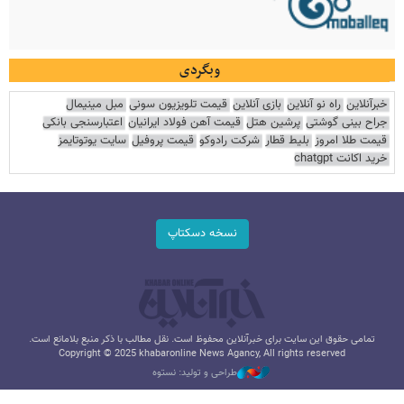
وبگردی
خبرآنلاین
راه نو آنلاین
بازی آنلاین
قیمت تلویزیون سونی
مبل مینیمال
جراح بینی گوشتی
پرشین هتل
قیمت آهن فولاد ایرانیان
اعتبارسنجی بانکی
قیمت طلا امروز
بلیط قطار
شرکت رادوکو
قیمت پروفیل
سایت یوتوتایمز
خرید اکانت chatgpt
نسخه دسکتاپ
تمامی حقوق این سایت برای خبرآنلاین محفوظ است. نقل مطالب با ذکر منبع بلامانع است.
Copyright © 2025 khabaronline News Agancy, All rights reserved
طراحی و تولید: نستوه