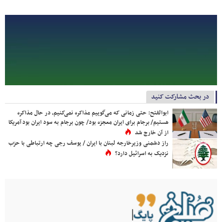
در بحث مشارکت کنید
ابوالفتح: حتی زمانی که می‌گوییم مذاکره نمی‌کنیم، در حال مذاکره
هستیم/ برجام برای ایران معجزه بود/ چون برجام به سود ایران بود آمریکا
از آن خارج شد
راز دشمنی وزیرخارجه لبنان با ایران / یوسف رجی چه ارتباطی با حزب
نزدیک به اسرائیل دارد؟