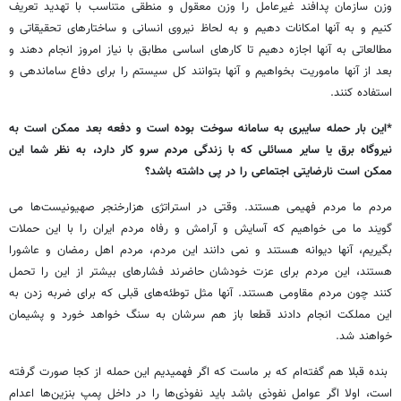
وزن سازمان پدافند غیرعامل را وزن معقول و منطقی متناسب با تهدید تعریف
کنیم و به آنها امکانات دهیم و به لحاظ نیروی انسانی و ساختارهای تحقیقاتی و
مطالعاتی به آنها اجازه دهیم تا کارهای اساسی مطابق با نیاز امروز انجام دهند و
بعد از آنها ماموریت بخواهیم و آنها بتوانند کل سیستم را برای دفاع ساماندهی و
استفاده کنند.
*این بار حمله سایبری به سامانه سوخت بوده است و دفعه بعد ممکن است به
نیروگاه برق یا سایر مسائلی که با زندگی مردم سرو کار دارد، به نظر شما این
ممکن است نارضایتی اجتماعی را در پی داشته باشد؟
مردم ما مردم فهیمی هستند. وقتی در استراتژی هزارخنجر صهیونیست‌ها می
گویند ما می خواهیم که آسایش و آرامش و رفاه مردم ایران را با این حملات
بگیریم، آنها دیوانه هستند و نمی دانند این مردم، مردم اهل رمضان و عاشورا
هستند، این مردم برای عزت خودشان حاضرند فشارهای بیشتر از این را تحمل
کنند چون مردم مقاومی هستند. آنها مثل توطئه‌های قبلی که برای ضربه زدن به
این مملکت انجام دادند قطعا باز هم سرشان به سنگ خواهد خورد و پشیمان
خواهند شد.
بنده قبلا هم گفته‌ام که بر ماست که اگر فهمیدیم این حمله از کجا صورت گرفته
است، اولا اگر عوامل نفوذی باشد باید نفوذی‌ها را در داخل پمپ بنزین‌ها اعدام