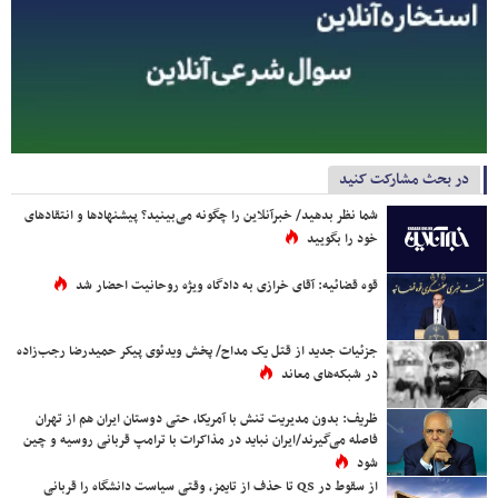
در بحث مشارکت کنید
شما نظر بدهید/ خبرآنلاین را چگونه می‌بینید؟ پیشنهادها و انتقادهای
خود را بگویید
قوه قضائیه: آقای خرازی به دادگاه ویژه روحانیت احضار شد
جزئیات جدید از قتل یک مداح/ پخش ویدئوی پیکر حمیدرضا رجب‌زاده
در شبکه‌های معاند
ظریف: بدون مدیریت تنش با آمریکا، حتی دوستان ایران هم از تهران
فاصله می‌گیرند/ایران نباید در مذاکرات با ترامپ قربانی روسیه و چین
شود
از سقوط در QS تا حذف از تایمز، وقتی سیاست دانشگاه را قربانی