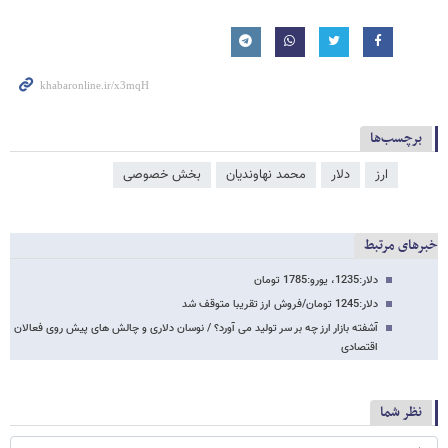
برچسب‌ها
ارز
دلار
محمد نهاوندیان
بخش خصوصی
خبرهای مرتبط
دلار:1235، یورو:1785 تومان
دلار:1245 تومان/فروش ارز تقریبا متوقف شد
آشفته بازار ارز چه بر سر تولید می آورد؟ / نوسان دلاری و چالش های پیش روی فعالان
اقتصادی
نظر شما