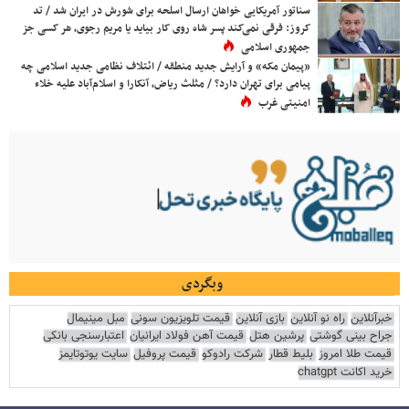
سناتور آمریکایی خواهان ارسال اسلحه برای شورش در ایران شد / تد
کروز: فرقی نمی‌کند پسر شاه روی کار بیاید یا مریم رجوی، هر کسی جز
جمهوری اسلامی
«پیمان مکه» و آرایش جدید منطقه / ائتلاف نظامی جدید اسلامی چه
پیامی برای تهران دارد؟ / مثلث ریاض، آنکارا و اسلام‌آباد علیه خلاء
امنیتی غرب
وبگردی
خبرآنلاین
راه نو آنلاین
بازی آنلاین
قیمت تلویزیون سونی
مبل مینیمال
جراح بینی گوشتی
پرشین هتل
قیمت آهن فولاد ایرانیان
اعتبارسنجی بانکی
قیمت طلا امروز
بلیط قطار
شرکت رادوکو
قیمت پروفیل
سایت یوتوتایمز
خرید اکانت chatgpt