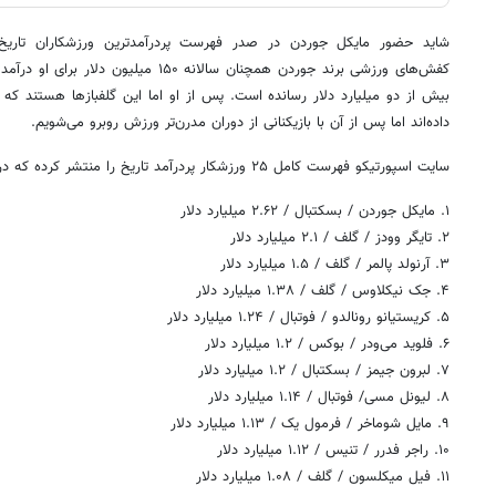
شاید حضور مایکل جوردن در صدر فهرست پردرآمدترین ورزشکاران تا
کفش‌های ورزشی برند جوردن همچنان سالانه ۱۵۰ 
بیش از دو میلیارد دلار رسانده اس
داده‌اند اما پس از آن با بازیکنانی از دوران مدرن‌تر ورزش روبرو می‌شویم.
سایت اسپورتیکو فهرست کامل ۲۵ ورزشکار پردرآمد تاریخ را منتشر کرده که در زیر می‌بینیم:
۱. مایکل جوردن / بسکتبال / ۲.۶۲ میلیارد دلار
۲. تایگر وودز / گلف / ۲.۱ میلیارد دلار
۳. آرنولد پالمر / گلف / ۱.۵ میلیارد دلار
۴. جک نیکلاوس / گلف / ۱.۳۸ میلیارد دلار
۵. کریستیانو رونالدو / فوتبال / ۱.۲۴ میلیارد دلار
۶. فلوید می‌ودر / بوکس / ۱.۲ میلیارد دلار
۷. لبرون جیمز / بسکتبال / ۱.۲ میلیارد دلار
۸. لیونل مسی/ فوتبال / ۱.۱۴ میلیارد دلار
۹. مایل شوماخر / فرمول یک / ۱.۱۳ میلیارد دلار
۱۰. راجر فدرر / تنیس / ۱.۱۲ میلیارد دلار
۱۱. فیل میکلسون / گلف / ۱.۰۸ میلیارد دلار