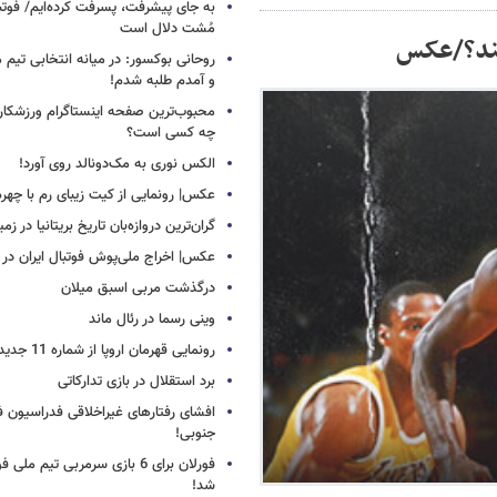
به جای پیشرفت، پسرفت کرده‌ایم/ فوت
مُشت دلال است
تند؟/عکس
روحانی بوکسور: در میانه انتخابی تیم 
و آمدم طلبه شدم!
محبوب‌ترین صفحه اینستاگرام ورزشکاران
چه کسی است؟
الکس نوری به مک‌دونالد روی آورد!
عکس| رونمایی از کیت زیبای رم با چهره
گران‌ترین دروازه‌بان تاریخ بریتانیا در زم
عکس| اخراج ملی‌پوش فوتبال ایران در 12 دقیقه!
درگذشت مربی اسبق میلان
وینی رسما در رئال ماند
رونمایی قهرمان اروپا از شماره 11 جدید
برد استقلال در بازی تدارکاتی
افشای رفتارهای غیراخلاقی فدراسیون فو
جنوبی!
فورلان برای 6 بازی سرمربی تیم مل
شد!