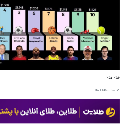
۲۵۶ ۲۵۱
کد مطلب
1571144