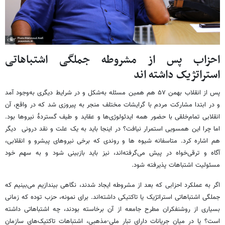
احزاب پس از مشروطه جملگی اشتباهاتی
استراتژیک داشته اند
پس از انقلاب بهمن ۵۷ هم همین مسئله به‌شکل و در شرایط دیگری به‌وجود آمد
و در ابتدا مشارکت مردم با گرایشات مختلف منجر به پیروزی شد که در واقع، آن
انقلابی تمام‌خلقی با حضور همه ایدئولوژی‌ها و عقاید و طیف گستردهٔ نیروها بود.
اما چرا این همسویی استمرار نیافت؟ در اینجا باید به یک علت و نقد درونی دیگر
هم اشاره کرد. متاسفانه شیوه ها و روندی که برخی نیروهای پیشرو و انقلابی،
آگاه و ترقی‌خواه در پیش می‌گرفته‌اند، نیز باید بازبینی شود و به سهم خود
مسئولیت اشتباهات پذیرفته شود.
اگر به عملکرد احزابی که بعد از مشروطه ایجاد شدند، نگاهی بیندازیم می‌بینیم که
جملگی اشتباهاتی استراتژیک یا تاکتیکی داشته‌اند. برای نمونه، حزب توده که زمانی
بسیاری از روشنفکران مطرح جامعه از آن برخاسته بودند، چه اشتباهاتی داشته
است؟ یا در میان جریانات دارای تبار ملی-مذهبی، اشتباهات تاکتیک‌های سازمان