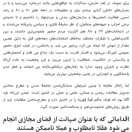
برای نمونه، در بُعد خارجی، مذاکرات به توافق‌هایی مانند «برجام» می‌رسید و یا در
بحران‌های داخلی آزادی بیشتر بیان و مطبوعات در دهه های ۷۰ و ۸۰ و رشد
نسبی فعالیت انجمن‌ها و سازمان‌های مدنی و مردم‌نهاد را داشتیم و تا حدودی
برخی احزاب و جبهه‌های متفاوتی از نظر سلیقهٔ فکری و سیاسی پذیرفته می‌شدند و
در انتخابات‌های ۷۶ و ۸۸ هم اکثریت مردم حضور ملموس‌تری داشتند و بین
کاندیداهایی با تفکرات مختلف به‌خلاف انتخابات‌های دهه‌های قبل به دلیل همین
مقدار از تنوعی که ایجاد می کرد، پرشور می شد. و به‌عکس، در غیاب تنوع، حضور
عمومی کم‌رنگ می‌شود و افسار قدرت به دست یک جناح می افتد و انحصارطلبی
و یکدستی در حاکمیت، شفافیت را ازبین می‌برد و این وضعیت به علت آن‌که
نظارت و کنترلی وجود ندارد به رفتارهای دیکتاتورمآبانه می انجامد و خطر عدم
پاسخگویی و خودرایی در چنین وضعیتی بیش‌تر می‌شود.
اما راه‌کار مقابله با چنین شرایطی متشکل‌شدن جامعهٔ مدنی و مطرح ساختن
جدی‌تر مطالبات روشن و ممکن، علمی و عملی در کشور است. ضمن این‌که باید
آگاه بود که طرف حاکم قوهٔ قهریه را در اختیار دارد و مطرح‌ساختن مطالبات باید از
طریق روش‌های خشونت‌پرهیز و مسالمت‌آمیز صورت گیرد.
اقداماتی که با عنوان صیانت از فضای مجازی انجام
می شود عقلا نامطلوب و عملا ناممکن هستند