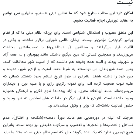
نیست
امکان دارد این مطلب مطرح شود که ما نظامی دینی هستیم، بنابراین نمی توانیم
به عقاید غیردینی اجازه فعالیت دهیم.
این منطق معیوب و استدلال اشتباهی است. برای این‌که نظام دینی ما که از نظام
پیامبر اکرم(ص) مؤمن‌تر نیست. ایشان نظامی شورایی برقرار ساختند و وقتی در
اقلیت قرار می‌گرفتند و مخالفین (و «منافقین») با تصمیماتشان مخالفت
می‌ورزیدند و همچنین کسانی که دین دیگری داشتند مانند یهودیان و ..، همه آزاد
و شهروند بودند و البته همه وظیفه هم داشتند که از امنیت شهر محافظت کنند.
یعنی همه شهروندان می توانستند به شرط حفظ امنیت و آزادی شهر، عقیده و
دین خود را داشته باشند. بنابراین در طول تاریخ اسلام وجود داشتند کسانی که
علیه نبوت صحبت کرده اند، برای نمونه زکریای رازی و یا علیه دین و دینداران
می‌سروده‌اند مانند ابوالعلاء معری، و آزاد بوده‌اند! تنوع فکری و فرهنگی همواره
وجود داشته است. افرادی با ادیان دیگر در خلافت های اسلامی نه تنها وجود و
حضور فعالیت داشته‌اند که وزیر و وکیل میشده‌اند و...
هرچند که البته در دوره‌هایی هم مانند دورهٔ «محنه»(شکنجه و اختناق)، عدم
تساهل و تعصب‌ها و تحجرها و تعصیب و سرکوب عقیدتی نیز بوده است. بنابراین
هیچ توجیهی ندارد که یک عده بگویند حال که اسم نظام دینی است، مثلا ما نباید