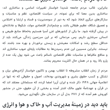
بنابراین، غالب مردم جامعه شدیدا خواستار تغییرات اساسی و ساختاری اند:
ساختاری بدین معنا که برای نمونه، در سیاست اقتصادی، نظم و مناسبات و
سازکارهای دیگری اتخاذ شود که به دور از سوءمدیریت و فساد و ارتشا و اختلاس
و تعمیق شکاف عظیم طبقاتی باشد و چشم‌انداز اقتصادی مولد، شکوفا و عادلانه‌ای
در پیش گرفته شود. ما یکی از کشورهای غنی آسیا هستیم به‌لحاظ منابع طبیعی و
انسانی سرشاری داریم. پس مردمانی که بر این سرزمین زندگی می‌کنند باید از
حداقل سطح رشد و امکانات معیشتی و زیستی برخوردار و بهره مند باشند که
نیستند. بنابراین مسببین این عدم رسیدن‌ها به مطالبات پایه‌ای عیوب ساختاری اند
و منافع مافیاها و مناسبات نظام اقتصادی ناسالم باعث می شود پول یک عده از
پارو بالا رود و در همان حال اکثریت محروم بمانند.
مردم از زمان انقلاب مشروطه تا انقلاب بهمن و تاکنون خواستار آزادی‌های بیان و
تشکل و کسب حقوق بشری و شهروندی‌ بوده‌اند، اصول و حقوقی که نه تنها در
اعلامیه‌ٔ جهانی ۱۹۴۸ ذکر شده و ایران آن‌را امضا کرده، که مسلمانان معتقد اند که
در قرآن و عهدنامهٔ علوی مالک اشتر آمده و بخشی از آن حقوق، حتی در منشور
کوروش هم آمده که از ۱۹۷۱ بدل آن در سازمان ملل نگهداری می‌شود.
باید دید در زمینهٔ مدیریت آب و خاک و هوا و انرژی