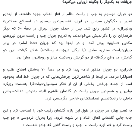
جریانات به یکدیگر را چگونه ارزیابی می‌کنید؟
دو جریان موسوم به چپ و راست نظام از آغاز انقلاب وجود داشتند. از ابتدای
تغییر و دگرگونی سیاسی در ایران، تقسیم‌بندی برمبنای دو اصطلاح «مکتبی»
و«لیبرال» در کشور رایج شد. پس از حذف جریان لیبرال در دههٔ ۶۰ که دیگر
طرفداران آن را دگراندیش می‌خواندند، به تدریج جریان چپ و راست درون نیروهای
مکتبی «سابق» پیش آمد. و در اینجا بود که جریان «خط امام» در برابر
جریان«راست سنتی» سابق (با ارگان «روزنامه رسالت») شکل گرفت. این دو
گرایش، در واقع برگرفته از دو گرایش روحانیت مبارز و روحانیون مبارز بود.
بنابراین، دو جریان مذکور ادامه پیدا کرد و در دههٔ ۷۰ به‌شکل اصلاح طلب و
اصولگرا درآمد. در اینجا از شاخص‌ترین چرخش‌هایی که در جریان خط امام به‌وجود
آمد، از جمله چرخش بخشی از آن از تفکر سوسیال-دولت‌گرا به‌سمت رویکرد
نولیبرال و همچنین جریان راست در گفتمان ظاهری البته به‌نوعی عدالت‌خواهی
داخلی یا رادیکالیسم ضداستکباری خارجی دگردیسی کرد.
به تعبیر بهتر، هر جریان در طول این بازه، گفتمان رقیب خود را تصاحب کرد و این
جابه جایی گفتمانی اتفاق افتاد و بر شبهه افزود، زیرا به‌زبان فردوسی « چو چپ
راست کرد و خم آورد راست..، چپ و راست گفتی که جادو شدست!»