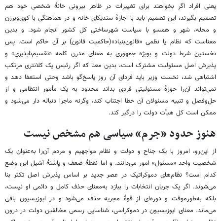
یعنی افراد اگر بخواهند برای تغییرات در ظاهر بیرونی خانهٔ شخصی خود هم
تصمیم بگیرند، این تصمیم باید با اجازهٔ سندیکای خانه و در هماهنگی با کوی‌وبرزن
و محله، شهر و همسو با سیاست شهرساختی کل کشور انجام شود. و بدین
معناست که نظام یا نظمی «قانون‌بنیاد»(حاکمیت قانون) بر آن حاکم است. پس
نخستین شرط دولت و بویژه جمهوری به معنای مدرن کلمه «تقسیم‌ناپذیری» و
پذیرش اصل مسئولیت مشترک است، بدین معنا که اگر رئیس یک کلانتری مرتکب
اشتباهی شد، نخست وزیر باید فردای آن روز پاسخ‌گو باشد وحتی استعفا دهد و
نمی‌تواند آن‌را حوزهٔ مسئولیتی فردی بداند محدود به یک مأمور انتظامی و از
حل‌وفصل و تنبیه مسئولان آن خطا اجتناب کند، وگرنه ماجرا دنباله دار می‌شود و
ممکن است کل هیأت دولت را درگیر کند.
هنوز حدود «جرم» سیاسی هم مشخص نیست
از این‌رو، امروز با یک جناح و دولت و نظام مواجهیم و مردم آن‌را به‌عنوان یک
شخصیت واحد «مسئول» امور می‌دانند. و اما نقطهٔ ضعف و پاشنهٔ آشیل این وضع
کدام است؟ نظام‌های دموکراتیک در عصر جدید بر اساس پذیرش اصل تکثر بنا
می‌شوند. اگر یک جریان انتخابات را ببازد به‌معنای حذف کامل و دائمی او نیست،
بلکه به‌طورموقت و دوره‌ای از قوهٔ مجریه حذف می‌شود و در اپوزیسیون باقی
می‌ماند. معنای اپوزیسیون در دموکراسی، شناسایی رسمی مخالفین دولت در درون