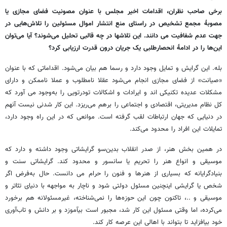
برخی صاحب نظران، اقدامات اخیر مجلس با عنوان مصونیت فضای مجازی یا
مصوبهٔ مجمع تشخیص در راستای منع انتشار اموال مسئولین را تلاش‌هایی در
جهت عدم شفافیت می دانند. این تلاشها در چه قالبی تحلیل می‌شوند؟ آیا می‌توان
این‌ها را در ادامهٔ انحصارطلبی یک جریان درون قدرت ارزیابی کرد؟
بله. این گرایش و تمایل وجود دارد و رسما هم بیان می‌شود. اقداماتی که با عنوان
«صیانت» از فضای مجازی انجام می‌شود عقلا نامطلوب و عملا ناممکن و دارای
مشکلات عدیده تکنیکی اند و ایرادات و اشکالات تودرتویی را به‌وجود می آورد که
کل نظام مدیریتی، اقتصادی و اجتماعی را برهم می‌ریزد. این کار شدنی نیست آنهم
در دنیایی که جهان ارتباطات لقب گرفته است. موانعی که در این راه وجود دارد،
تمایلات این افراد را محدود می‌کند.
در همین بخش هنر، از صدر انقلاب بدین‌سو گرایشاتی وجود داشته و دارد که
موسیقی و انواع هنر را تحریم یا سانسور و محدود کند. گرایشاتی سنت و
بنیادگرایانه که بسیاری از هنرها و فنون را حرام می دانست. حال به‌فرض اگر
شخص یا گرایشی اینچنین مسئول دولتی شود و ناچار به مواجهه با دنیای تئاتر و
موسیقی و ..، تاکنون چون این حوزه‌ها را نمی‌شناخته، غیرمسئولانه هم برخورد
می‌کرده، اما وقتی مسئول این کار شد، مجبور است بیآموزد و بر دانش و تاب‌آوری
خود بیافزاید تا بتواند با اهالی این عرصه کار کند.