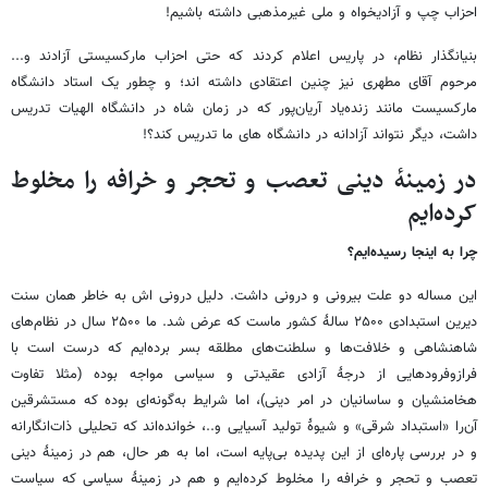
احزاب چپ و آزادیخواه و ملی غیرمذهبی داشته باشیم!
بنیانگذار نظام، در پاریس اعلام کردند که حتی احزاب مارکسیستی آزادند و...
مرحوم آقای مطهری نیز چنین اعتقادی داشته اند؛ و چطور یک استاد دانشگاه
مارکسیست مانند زنده‌یاد آریان‌پور که در زمان شاه در دانشگاه الهیات تدریس
داشت، دیگر نتواند آزادانه در دانشگاه های ما تدریس کند؟!
در زمینهٔ دینی تعصب و تحجر و خرافه را مخلوط
کرده‌ایم
چرا به اینجا رسیده‌ایم؟
این مساله دو علت بیرونی و درونی داشت. دلیل درونی اش به خاطر همان سنت
دیرین استبدادی ۲۵۰۰ سالهٔ کشور ماست که عرض شد. ما ۲۵۰۰ سال در نظام‌های
شاهنشاهی و خلافت‌ها و سلطنت‌های مطلقه بسر برده‌ایم که درست است با
فرازوفرودهایی از درجهٔ آزادی عقیدتی و سیاسی مواجه بوده (مثلا تفاوت
هخامنشیان و ساسانیان در امر دینی)، اما شرایط به‌گونه‌ای بوده که مستشرقین
آن‌را «استبداد شرقی» و شیوهٔ تولید آسیایی و..، خوانده‌اند که تحلیلی ذات‌انگارانه
و در بررسی پاره‌ای از این پدیده بی‌پایه است، اما به هر حال، هم در زمینهٔ دینی
تعصب و تحجر و خرافه را مخلوط کرده‌ایم و هم در زمینهٔ سیاسی که سیاست