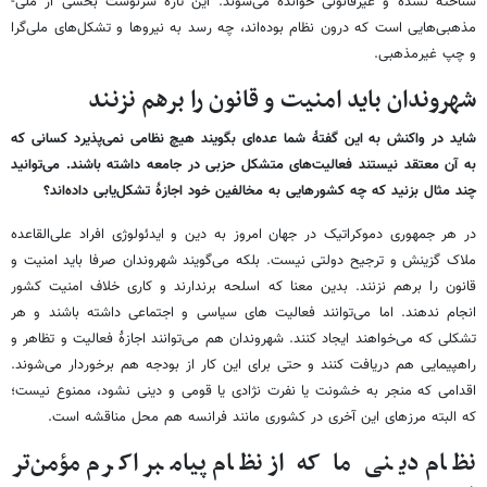
شناخته نشده و غیرقانونی خوانده می‌شوند. این تازه سرنوشت بخشی از ملی-
مذهبی‌هایی است که درون نظام بوده‌اند، چه رسد به نیروها و تشکل‌های ملی‌گرا
و چپ غیرمذهبی.
شهروندان باید امنیت و قانون را برهم نزنند
شاید در واکنش به این گفتهٔ شما عده‌ای بگویند هیچ نظامی نمی‌پذیرد کسانی که
به آن معتقد نیستند فعالیت‌های متشکل حزبی در جامعه داشته باشند. می‌توانید
چند مثال بزنید که چه کشورهایی به مخالفین خود اجازهٔ تشکل‌یابی داده‌اند؟
در هر جمهوری دموکراتیک در جهان امروز به دین و ایدئولوژی افراد علی‌القاعده
ملاک گزینش و ترجیح دولتی نیست. بلکه می‌گویند شهروندان صرفا باید امنیت و
قانون را برهم نزنند. بدین معنا که اسلحه برندارند و کاری خلاف امنیت کشور
انجام ندهند. اما می‌توانند فعالیت های سیاسی و اجتماعی داشته باشند و هر
تشکلی که می‌خواهند ایجاد کنند. شهروندان هم می‌توانند اجازهٔ فعالیت و تظاهر و
راهپیمایی هم دریافت کنند و حتی برای این کار از بودجه هم برخوردار می‌شوند.
اقدامی که منجر به خشونت یا نفرت نژادی یا قومی و دینی نشود، ممنوع نیست؛
که البته مرزهای این آخری در کشوری مانند فرانسه هم محل مناقشه است.
نظام دینی ما که از نظام پیامبر اکرم مؤمن‌تر