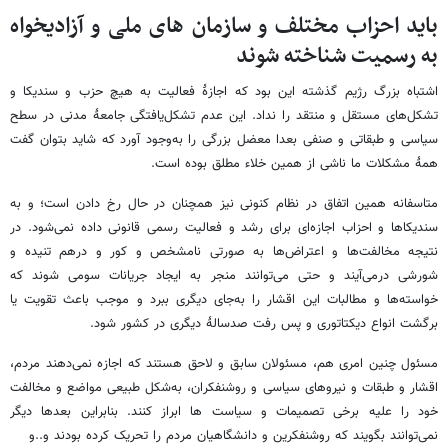
باید احزاب مختلف و سازمان های ملی و آزادیخواه
به رسمیت شناخته شوند
اشتباه بزرگ رژیم گذشته این بود که اجازهٔ فعالیت به هیچ حزب و سندیکا و
تشکل‌های مستقل و منتقد را نداد. این عدم تشکل‌یافتگی جامعهٔ مدنی در سطح
سیاسی و طبقاتی و صنفی بعدا معضل بزرگی را به‌وجود آورد که شاید بتوان گفت
همهٔ مشکلات ما ناشی از همین خلاء مطلق بوده است.
متاسفانه همین اتفاق در نظام کنونی نیز همچنان در حال رخ دادن است؛ و به
سندیکاها و احزاب اجازه‌ای برای رشد و فعالیت رسمی قانونی داده نمی‌شود. در
نتیجه مخالفت‌ها و اعتراض‌ها به صورتی نامشخص و کور و درهم تنیده و
شورشی درمی‌آیند و حتی می‌توانند منجر به ایجاد جریانات سومی شوند که
خواسته‌ها و مطالبات این اقشار را به‌جای دیگری ببرد و موجب باعث تقویت یا
برگشت انواع دیکتاتوری و پس رفت صدسالهٔ دیگری در کشور شود.
مسئول چنین امری هم، مسئولان سابق و لاحق هستند که اجازه نمی‌دهند مردم،
اقشار و طبقات و نیروهای سیاسی و روشنفکران، به‌شکل طبیعی مواضع و مخالفت
خود را علیه برخی تصمیمات و سیاست ها ابراز کنند. بنابراین بعدها دیگر
نمی‌توانند بگویند که روشنفکرین و دانشگاهیان مردم را تحریک کرده بودند و..و