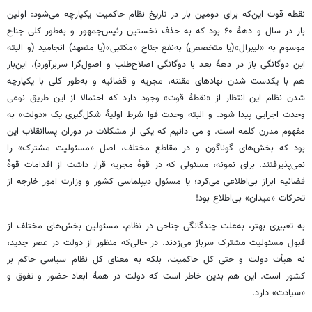
نقطه قوت این‌که برای دومین بار در تاریخ نظام حاکمیت یکپارچه می‌شود: اولین
بار در سال و دههٔ ۶۰ بود که به حذف نخستین رئیس‌جمهور و به‌طور کلی جناح
موسوم به «لیبرال»(یا متخصص) به‌نفع جناح «مکتبی»(یا متعهد) انجامید (و البته
این دوگانگی باز در دههٔ بعد با دوگانگی اصلاح‌طلب و اصول‌گرا سربرآورد). این‌بار
هم با یکدست شدن نهادهای مقننه، مجریه و قضائیه و به‌طور کلی با یکپارچه
شدن نظام این انتظار از «نقطهٔ قوت» وجود دارد که احتمالا از این طریق نوعی
وحدت اجرایی پیدا شود. و البته وحدت قوا شرط اولیهٔ شکل‌گیری یک «دولت» به
مفهوم مدرن کلمه است. و می دانیم که یکی از مشکلات در دوران پساانقلاب این
بود که بخش‌های گوناگون و در مقاطع مختلف، اصل «مسئولیت مشترک» را
نمی‌پذیرفتند. برای نمونه، مسئولی که در قوهٔ مجریه قرار داشت از اقدامات قوهٔ
قضائیه ابراز بی‌اطلاعی می‌کرد؛ یا مسئول دیپلماسی کشور و وزارت امور خارجه از
تحرکات «میدان» بی‌اطلاع بود!
به تعبیری بهتر، به‌علت چندگانگی‌ جناحی در نظام، مسئولین بخش‌های مختلف از
قبول مسئولیت مشترک سرباز می‌زدند. در حالی‌که منظور از دولت در عصر جدید،
نه هیأت دولت و حتی کل حاکمیت، بلکه به معنای کل نظام سیاسی حاکم بر
کشور است. این هم بدین خاطر است که دولت در همهٔ ابعاد حضور و تفوق و
«سیادت» دارد.