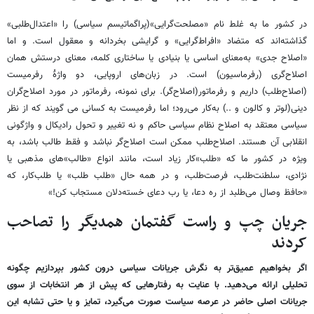
در کشور ما به غلط نام «مصلحت‌گرایی»(پراگماتیسم سیاسی) را «اعتدال‌طلبی»
گذاشته‌اند که متضاد «افراط‌گرایی» و گرایشی بخردانه و معقول است. و اما
«اصلاح‌ جدی» به‌معنای اساسی یا بنیادی یا ساختاری کلمه، معنای درستش همان
اصلاح‌گری (رفرماسیون) است. در زبان‌های اروپایی، دو واژهٔ رفرمیست
(اصلاح‌طلب) داریم و رفرماتور(اصلاح‌گر). برای نمونه، رفرماتور در مورد اصلاح‌گران
دینی(لوتر و کالون و ..) به‌کار می‌رود؛ اما رفرمیست به کسانی می گویند که از نظر
سیاسی معتقد به اصلاح نظام سیاسی حاکم و نه تغییر و تحول رادیکال و واژگونی
انقلابی آن هستند. اصلاح‌طلب ممکن است اصلاح‌گر نباشد و فقط طالب باشد، به
ویژه در کشور ما که «طلب‌»کار زیاد است، مانند انواع «طالب»های مذهبی یا
نژادی، سلطنت‌طلب، فرصت‌طلب، و در همه حال «طلب طلب» یا طلب‌کار، که
«حافظ وصال می‌طلبد از ره دعا، یا رب دعای خسته‌دلان مستجاب کن!»
جریان چپ و راست گفتمان همدیگر
را تصاحب
کردند
اگر بخواهیم عمیق‌تر به نگرش جریانات سیاسی درون کشور بپردازیم چگونه
تحلیلی ارائه می‌دهید. با عنایت به رفتارهایی که پیش از هر انتخابات از سوی
جریانات اصلی حاضر در عرصه سیاست صورت می‌گیرد، تمایز و یا حتی تشابه این