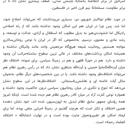
اسرائیل در برابر انتفاضه به‌مثابهٔ جنبشی مدنی، ضعف بیشتری نشان داد تا در
برابر مقاومت مسلحانهٔ نیم قرن اخیر در فلسطین.
در مورد نظام توتالیتر شوروی نیز، بسیاری می‌پنداشتند که نمی‌تواند اصلاح شود،
اما شد. پس چرا در ایران هم این امکان وجود نداشته باشد که از راه اصلاحی
رادیکال اما خشونت‌پرهیز به بدیل مطلوب که استقلال و آزادی، عدالت و توسعه، و
رشد مادی و معنوی، نرسیم. به‌خصوص که اگر در ایران با نوعی روحانی‌سالاری
مواجه هستیم، روحانیت شیعه هیچ‌گاه مرجعیتی واحد مانند واتیکان نداشته و
همیشه امکان برداشت‌های مختلف در عالی ترین سطوح سلسله‌مراتب آن وجود
داشته و دارد. هم در حوزهٔ فقهی و هم در زمینهٔ سیاسی. برای نمونه، اختلاف نظر
میان آیت‌الله{امام} خمینی و آیت‌الله منتظری نشان داد که در رأس رهبری نظام هم
می‌تواند اختلاف‌نظر وجود داشته باشد. یا در بین شخصیت‌های دیگر نظام، به‌عنوان
مثال آیات خامنه ای و هاشمی‌رفسنجانی. اختلاف‌نظرها در این سطوح نشان
می‌دهد که تنوع و تکثری در میان روحانیون سیاسی درون حاکمیت وجود داشته و
همواره نوعی کثرت آراء در میان کادر رهبری نظام هم دیده شده است. اینکه امروز
همه رؤسای جمهور سابق نظام تبدیل به اپوزیسیون شده اند، خود نشان دهنده
همین اختلاف و تکثر است که هرچند گفتیم در زمینهٔ اجرایی منفی بوده، اما برای
ایجاد امکان هر تغییروتحول مثبت بوده است و در نهایت انشاءالله « اختلاف
العلماء رحمة» است.