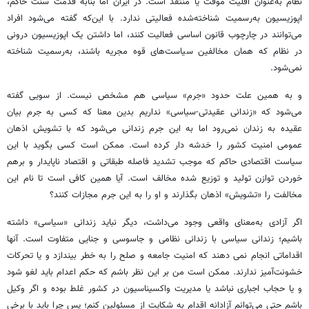
نظام به‌عنوان اقلیت موقت یا منتقد است. در ایران اما بنابه قدمت سنت حاکم،
اپوزیسیون به‌رسمیت شناخته‌شده فعالیتی ندارد. با این‌که گفته می‌شود افراد
می‌توانند در چارچوب قانون اساسی فعالیت کنند، اما داشتن یک اپوزیسیون درونی
در نظام که همان مخالفین سیاست‌های قوه مجریه باشند، به‌رسمیت شناخته
نمی‌شود.
و به همین علت حدود «جرم» سیاسی هم مشخص نیست. از سویی گفته
می‌شود که «زندانی عقیدتی-سیاسی» نداریم بدین معنا که کسی به جرم بیان
عقیده به زندان نمی‌رود اما به این جرم زندانی می‌شود که با تشویش اذهان
عمومی امنیت کشور را خدشه دار کرده است. ممکن است کسی بگوید با این
سیاست اقتصادی حاکم که موجب تشدید فاصله طبقاتی و اقتصاد ناپایدار و برهم
خوردن توازن تولید و توزیع شده مخالف است. آیا همین کافی است تا نام این
مخالفت را «تشویش» اذهان بگذارند و او را به این جرم مجازات کنند؟
اگر آزادی به‌معنای واقعی وجود می‌داشت، دیگر نباید زندانی «سیاسی» داشته
باشیم؛ زندانی سیاسی با زندانی نظامی و جاسوسی و جنایی متفاوت است. آنها
اقداماتی انجام نمی دهند که امنیت جامعه و صلح را به خطر بیندازد و یا تحرکات
خشونت‌آمیز ندارند. ممکن است من بر این نظر باشم که حکم اعدام باید لغو شود
و یا حجاب اجباری نباشد یا مدیریت واکسیناسیون در کشور غلط بوده و اگر وکیل
باشم حتی می‌توانم آزادانه اقدام به شکایت از مسئولین کنم؛ پس چرا باید با برخی