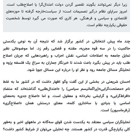
زیرا دیگر نمی‌توانند بگویند تقصیر گردن دولت اعتدال‌گرا یا اصلاح‌طلب است.
امروز سراپای نظام درگیر تصمیمات است؛ از سیاست‌خارجه گرفته تا حوزه‌های
اقتصادی و سیاسی و فرهنگی. هر کاری که صورت می گیرد توسط شخصیت
حقوقی یکپارچه نظام است.
چند ماه پیش انتخاباتی در کشور برگزار شد که نتیجه آن به نوعی یکدستی
حاکمیت را در سه قوه مجریه، مقننه و قضایی رقم زد. اما موضوعاتی نظیر
تمایل جامعه به اصلاحات اساسی، نقش احزاب و راهبردهایی که جریان اصلاح
طلب باید در پیش بگیرد باعث شدند تا خبرنگار جماران به سراغ یک فلسفه پژوه و
تحلیلگر مسائل جامعه رود و نظر او را درباره این مسائل جویا شود.
احسان شریعتی در بخشی از این گفت وگو اظهار داشت که در کشور ما به غلط
نام «مصلحت‌گرایی»(پراگماتیسم سیاسی) را «اعتدال‌طلبی» گذاشته‌اند که متضادِ
«افراط‌گرایی» و گرایشی بخردانه و معقول است. و اما «اصلاح‌ جدی» به‌معنای
اساسی یا بنیادی یا ساختاری کلمه، معنای درستش همان «اصلاح‌گری»
(رفرماسیون) است.
تحلیلگران سیاسی معتقد به یکدست شدن قوای سه‌گانه در ماههای اخیر و به‌طور
کلی یکپارچگی قدرت در کشور هستند. چه تحلیلی می‌توان از شرایط کشور داشت؟