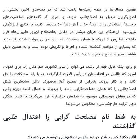
همین مساله‌ها در همه زمینه‌ها باعث شد که در دهه‌های اخیر، بخشی از
اصول‌گرایان تبدیل به اصلاح‌طلب شوند. و امروز اگر گفته‌های شخصیت‌های
برجستهٔ اصلاحاتی را در دههٔ ۸۰ با آغاز دههٔ ۶۰ مقایسه کنید، به نتایج قابل‌تأملی
می‌رسید. آن‌هنگام این جریان بیشتر در مقابل به‌اصطلاح آن‌روز «لیبرال‌ها» قرار
داشتند اما پس از این‌که با همان معضلات عملی و اجرایی مواجه شدند فهمیدند
که بسیاری از مواضع گذشته اشتباه و افراط و تفریطی بوده است و به همین دلیل
شاهد تغییر مواضع و نام و هویت دادند.
و برای اینکه قابل فهم تر باشد، می توان از سایر کشورها هم مثال زد. برای نمونه،
امروز که طالبان در افغانستان در رأس قدرت قرارگرفته‌اند، یا باید مشکلات را حل
کنند و یا کنار بروند. بنابراین از همین آغاز مجبورند لااقل ساده‌ترین شکل
اصلاح‌طلبی را که همان مصلحت‌گرایی باشد را بپذیرند و اعمال کنند؛ بویژه وقتی
که در مقابل موجوداتی موسوم به «داعش خراسان» قرار می‌گیرند به تعبیر هگلی
دچار فرایند «ارج‌شناسی» معکوس می‌شوند!
به غلط نام مصلحت گرایی را اعتدال طلبی
گذاشتند
آقای دکتر! کمی بیشتر درباره مفهوم اصلاح‌طلبی توضیح می دهید؟