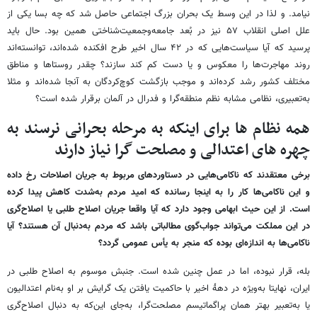
نیامد. و لذا در این وسط یک بحران بزرگ اجتماعی حاصل شد که چه بسا یکی از
علل اصلی انقلاب ۵۷ نیز در بُعد جامعه‌وجمعیت‌شناختی همین بود. حال باید
پرسید که آیا سیاست‌هایی که در ۴۲ سال اخیر طرح افکنده شده‌اند، توانسته‌اند
روند مهاجرت‌ها را معکوس و یا دست کم کند سازند؟ چقدر روستاها و مناطق
مختلف کشور رشد کرده‌اند و موجب بازگشت کوچ‌کردگان به آنجا شده‌اند و مثلا
به‌تعبیری، نظامی مشابه نظم منطقه‌گرا و فدرال در آلمان برقرار شده است؟
همه نظام ها برای اینکه به مرحله بحرانی نرسند به
چهره های اعتدالی و مصلحت گرا نیاز دارند
برخی معتقدند که ناکامی‌هایی در دستاوردهای مربوط به جریان اصلاحات رخ داده
و این ناکامی‌ها کار را به اینجا رسانده که امید مردم به‌شدت کاهش پیدا کرده
است. از این حیث ابهامی وجود دارد که آیا واقعا جریان اصلاح طلبی یا اصلاح‌گری
در این مملکت می‌تواند جواب‌گوی مطالباتی باشد که مردم به‌دنبال آن هستند؟ آیا
ناکامی‌ها به اندازه‌ای بوده که منجر به یأس عمومی ‌گردد؟
بله، قرار نبوده، اما در عمل چنین شده است. جنبش موسوم به اصلاح طلبی در
ایران، نهایتا به‌ویژه در دههٔ اخیر با حاکمیت یافتن یک گرایش بر او به‌نام اعتدالیون
یا به‌تعبیر بهتر همان پراگماتیسم مصلحت‌گرا، به‌جای این‌که به دنبال اصلاح‌گری