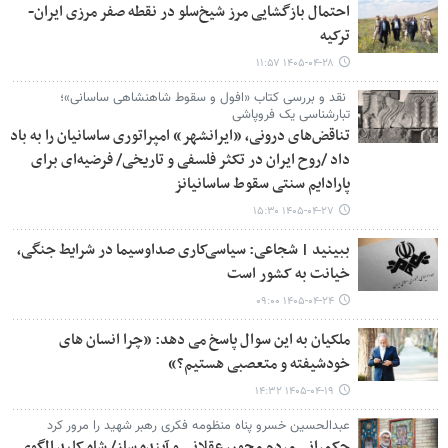
احتمال بازگشایی مرز شیخ‌سلو در نقطه صفر مرزی ایران-
ترکیه
۱۴۰۵-۰۴-۲۸ ۱۱:۵۷
نقد و بررسی کتاب «افول و سقوط شاهنشاهی ساسانی»؛
تبارشناسی یک فروپاشی
تناقض‌های درونی، «ایرانشهر» امپراتوری ساسانیان را به باد
داد /روح ایران در تکثر فلسفی و تاریخی/ فرضیه‌ای برای
پارادایم سنتی سقوط ساسانیانز
۱۴۰۵-۰۴-۲۷ ۱۵:۳۰
ببینید | شجاعی: سیاسی‌کاری صداوسیما در شرایط جنگی،
خیانت به کشور است
۱۴۰۵-۰۴-۲۴ ۰۹:۰۰
ملکیان به این سوال پاسخ می دهد: «چرا انسان های
خودشیفته و متعصبی هستیم؟»
۱۴۰۵-۰۴-۱۹ ۱۴:۳۲
عبدالحسین خسرو پناه منظومه فکری رهبر شهید را مرور کرد
حکمرانی مردم محور، عقلانی و آینده ساز/ شاه کلید الگوی