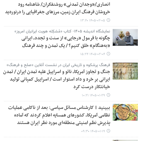
انصاری/«وجدان تمدنی» روشنفکران/ شاهنامه رود
خروشان فرهنگ ایران زمین، مرزهای جغرافیایی را درنوردید
۱۴۰۵-۰۲-۰۵ ۱۳:۲۰
نمایشگاه اندیشه ۱۴۰۵- کتاب «مُشکِله هویت ایرانیان امروز»
چگونه با فرمول «رجایی» از سنت و تجدد، ایرانی
«به‌هنگام» خلق کنیم؟ / یک تمدن و چند فرهنگ
۱۴۰۵-۰۲-۰۴ ۱۵:۲۴
فرهنگ پرشکوه و تاریخی ایران در نشست آنلاین «صلح و فرهنگ»
جنگ و تجاوز آمریکا، ناتو و اسراییل علیه تمدن ایران / تمدن
ایرانی بر خرد و داد استوار است / اسراییل کمپانی تولید
خیانتکار درست کرد
۱۴۰۵-۰۱-۲۹ ۱۰:۲۱
ببینید | کارشناس مسائل سیاسی: بعد از ناکامی عملیات
نظامی آمریکا، کشورهای همسایه اعلام کردند که آماده
پذیرش نظم امنیتی منطقه‌ای مورد نظر ایران هستند
۱۴۰۵-۰۱-۱۹ ۰۹:۳۰