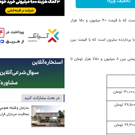
تخفیف ویژه!
در جایگاه دوم، لپ تاپ ایسوس Asus ROG Zephyrus M۱۵ GU۵۰۲LW-A است که با قیمت ۴۰ میلیون و ۱۵۰ هزار
وان ارزان محصول این لیست نیز در اختیار لپ تاپ لنوو مدل آیدیاپد ۳۳۰ با پردازنده سلرون است که با قیمت بین
در رتبه دوم، لپ تاپ ۱۵٫۶ اینچی ایسوس مدل X۵۴۳MA-N۴۰۰ است که با قیمتی بین ۸ میلیون و ۷۵۰ هزار تومان تا
در بحث مشارکت کنید
سازمان وظیفه عمومی 
معافیت سربازان فراری