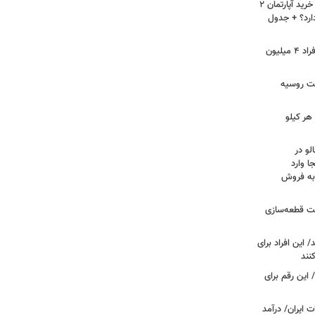
لیست قیمت خرید مسکن در نازی‌آباد/ خرید آپارتمان ۲
دارد؟ + جدول
سرپرستان خانوار بخوانند/ حساب این افراد ۴ میلیون
فت روسیه
هر کیلو
لو در
ا وارد
 به فروش
عت قطعه‌سازی
این افراد برای
 این رقم برای
 ایران/ درآمد