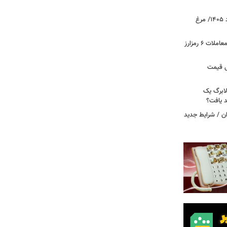
قیمت جدید گوشت مرغ امروز ۱۵ مرداد ۱۴۰۵/ مرغ
آخرین وضعیت بازار رمزارزها در جهان/ معاملات ۶ رمزارز
دول قیمت
لابرگ یک
د یافت؟
ان / شرایط جدید