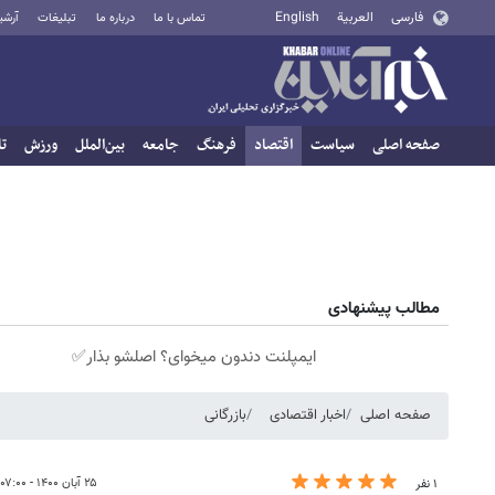
فارسی
العربية
English
تماس با ما
درباره ما
تبلیغات
آرشی
صفحه اصلی
سیاست
اقتصاد
فرهنگ
جامعه
بین‌الملل
ورزش
تا
مطالب پیشنهادی
ایمپلنت دندون میخوای؟ اصلشو بذار✅
صفحه اصلی
اخبار اقتصادی
بازرگانی
۲۵ آبان ۱۴۰۰ - ۰۷:۰۰
۱ نفر