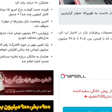
عملیاتی ۸۰ درصد رشد کرد
چمدار دانست به طوری‌که عنوان گران‌ترین
کامل کیلویی چند شد؟ + جدول
متوقف شد
ولات پرطرفدار بازار در اختیار لپ تاپ
پژوپارس ۶۴۰ میلیون تومان شد/ ج
مدل‌های مختلف خودرو
ایسوس مدل ASUS TUF FX۵۱۶PM i۷-۱۱۳۷۰H ۱۶GB-۵۱۲GB SSD-۶GB است که با قیمتی بین ۴۱.۵ تا ۴۶.۵ میلیون
یک تغییر مهم در حوزه کالابرگ/ رقم کا
میلیون تومانی چه زمانی افزایش خواه
هشدار به مالکان درباره تخلیه مستاجر
تمدید اجاره اعلام شد
 از روش خانگی سفیدکننده
دان50%تخفیف🔥