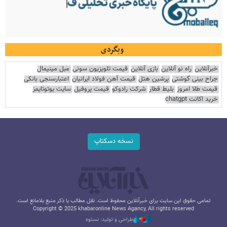
وبگردی
خبرآنلاین
راه نو آنلاین
بازی آنلاین
قیمت تلویزیون سونی
مبل مینیمال
جراح بینی گوشتی
پرشین هتل
قیمت آهن فولاد ایرانیان
اعتبارسنجی بانکی
قیمت طلا امروز
بلیط قطار
شرکت رادوکو
قیمت پروفیل
سایت یوتوتایمز
خرید اکانت chatgpt
نسخه دسکتاپ
تمامی حقوق این سایت برای خبرآنلاین محفوظ است. نقل مطالب با ذکر منبع بلامانع است.
Copyright © 2025 khabaronline News Agancy, All rights reserved
طراحی و تولید: نستوه