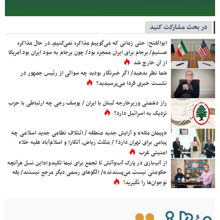
در بحث مشارکت کنید
ابوالفتح: حتی زمانی که می‌گوییم مذاکره نمی‌کنیم، در حال مذاکره
هستیم/ برجام برای ایران معجزه بود/ چون برجام به سود ایران بود آمریکا
از آن خارج شد
شما نظر بدهید/ اگر خبرنگار بودید چه سوالی از رئیس جمهور در
نشست خبری فردا می‌پرسیدید؟
راز دشمنی وزیرخارجه لبنان با ایران / یوسف رجی چه ارتباطی با حزب
نزدیک به اسرائیل دارد؟
«پیمان مکه» و آرایش جدید منطقه / ائتلاف نظامی جدید اسلامی چه
پیامی برای تهران دارد؟ / مثلث ریاض، آنکارا و اسلام‌آباد علیه خلاء
امنیتی غرب
از آب‌بازی در پارک آب‌وآتش تا تجمع برای نیما تکیدو؛«این نسل هرآنچه
حکومتی نیست می‌پسندند»/ الگوهای رسمی دیگر مرجع نیستند/ یقه
نوجوان‌ها را نگیرید!