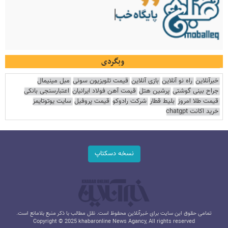
وبگردی
خبرآنلاین
راه نو آنلاین
بازی آنلاین
قیمت تلویزیون سونی
مبل مینیمال
جراح بینی گوشتی
پرشین هتل
قیمت آهن فولاد ایرانیان
اعتبارسنجی بانکی
قیمت طلا امروز
بلیط قطار
شرکت رادوکو
قیمت پروفیل
سایت یوتوتایمز
خرید اکانت chatgpt
نسخه دسکتاپ
تمامی حقوق این سایت برای خبرآنلاین محفوظ است. نقل مطالب با ذکر منبع بلامانع است.
Copyright © 2025 khabaronline News Agancy, All rights reserved