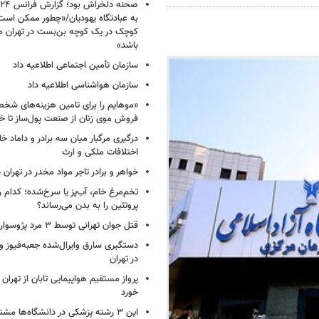
به عبادتگاه یهودیان/«چطور ممکن اس
کوچک در یک کوچه بن‌بست در تهران هد
باشد»
سازمان تأمین اجتماعی اطلاعیه داد
سازمان هواشناسی اطلاعیه داد
«موهایم را برای تامین هزینه‌های شخ
فروش موی زنان از صنعت پول‌ساز تا خ
درگیری مرگبار میان سه برادر و داماد خا
اختلافات ملکی و ارث
خواهر و برادر تاجر مواد مخدر در تهران
تخم‌مرغ خام، آب‌پز یا سرخ‌شده؛ کدام
پروتئین را به بدن می‌رساند؟
قتل جوان تهرانی توسط ۳ مرد پژوسوار
در تهران
پرواز مستقیم هواپیمایی تابان از تهران 
خورد
این ۳ رشته پزشکی در دانشگاه‌ها مشتری ندارد!