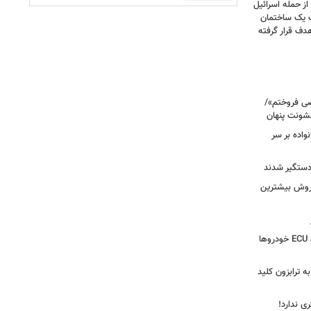
صحنه دلخراش بود؛ گزارش فرانس ۲۴ از حمله اسرائیل
ت یک ساختمان
ف قرار گرفته
صی فروختم»/
شونت پنهان
نواده بر سر
 دستگیر شدند
 روش بیشترین
دستگیری سارق وایرال‌شده جعبه‌فیوز و ECU خودروها
به ترابزون کلید