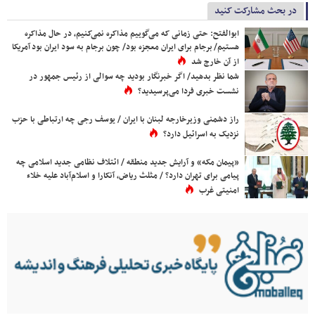
در بحث مشارکت کنید
ابوالفتح: حتی زمانی که می‌گوییم مذاکره نمی‌کنیم، در حال مذاکره
هستیم/ برجام برای ایران معجزه بود/ چون برجام به سود ایران بود آمریکا
از آن خارج شد
شما نظر بدهید/ اگر خبرنگار بودید چه سوالی از رئیس جمهور در
نشست خبری فردا می‌پرسیدید؟
راز دشمنی وزیرخارجه لبنان با ایران / یوسف رجی چه ارتباطی با حزب
نزدیک به اسرائیل دارد؟
«پیمان مکه» و آرایش جدید منطقه / ائتلاف نظامی جدید اسلامی چه
پیامی برای تهران دارد؟ / مثلث ریاض، آنکارا و اسلام‌آباد علیه خلاء
امنیتی غرب