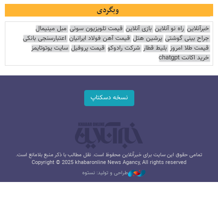
وبگردی
خبرآنلاین
راه نو آنلاین
بازی آنلاین
قیمت تلویزیون سونی
مبل مینیمال
جراح بینی گوشتی
پرشین هتل
قیمت آهن فولاد ایرانیان
اعتبارسنجی بانکی
قیمت طلا امروز
بلیط قطار
شرکت رادوکو
قیمت پروفیل
سایت یوتوتایمز
خرید اکانت chatgpt
نسخه دسکتاپ
تمامی حقوق این سایت برای خبرآنلاین محفوظ است. نقل مطالب با ذکر منبع بلامانع است.
Copyright © 2025 khabaronline News Agancy, All rights reserved
طراحی و تولید: نستوه