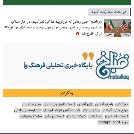
در بحث مشارکت کنید
ابوالفتح: حتی زمانی که می‌گوییم مذاکره نمی‌کنیم، در حال مذاکره
هستیم/ برجام برای ایران معجزه بود/ چون برجام به سود ایران بود آمریکا
از آن خارج شد
وبگردی
خبرآنلاین
راه نو آنلاین
بازی آنلاین
قیمت تلویزیون سونی
مبل مینیمال
جراح بینی گوشتی
پرشین هتل
قیمت آهن فولاد ایرانیان
اعتبارسنجی بانکی
قیمت طلا امروز
بلیط قطار
شرکت رادوکو
قیمت پروفیل
سایت یوتوتایمز
خرید اکانت chatgpt