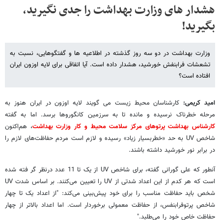
هشدار های وزارت بهداشت را جدی نگیرید،
بگیرید!
وزارت بهداشت در دو سه روز گذشته در اطلاعیه ها و گفتگوهایی، نسبت به
تشعشات فرابنفش خورشید، هشدار داده است. آیا اتفاقی برای لایه اوزون ایران
افتاده است؟
امید کریمی:
کارشناسان محیط زیست می گویند لایه اوزون در ایران هنوز به
مرحله خطرناک نرسیده و مانده تا به سرزمین کانگوروها برسد. اما به گفته
کارشناس بهداشت پرتوهای مرکز سلامت محیط و کار وزارت بهداشت
، هم‌اکنون
شاخص UV به حد «خطربسیار زیاد» رسیده و لازم است مردم حفاظت‌های لازم را
در برابر نور خورشید داشته باشند.
آنطور که علی گورانی گفته، برای شاخص UV از یک تا 11 عدد درنظر گر فته شده
است که هر کدم از این اعداد شدتی از UV را تعیین می‌کنند. بر اساس شدت UV
شخص باید حفاظت مناسب را برای خود پیش‌بینی می‌کند: "از اعداد یک تا چهار
شاخص پرتوفرابنفس، از حفاظت معمولی برخوردار است. اما اعداد بالاتر از چهار
حفاظت خاص خود را می‌طلبد."