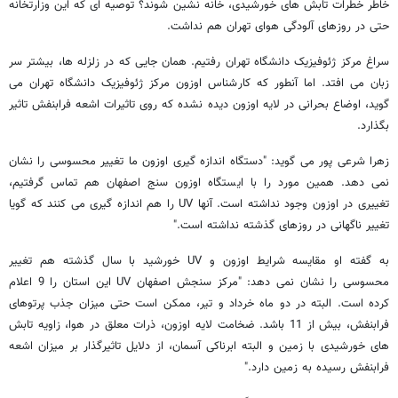
خاطر خطرات تابش های خورشیدی، خانه نشین شوند؟ توصیه ای که این وزارتخانه
حتی در روزهای آلودگی هوای تهران هم نداشت.
سراغ مرکز ژئوفیزیک دانشگاه تهران رفتیم. همان جایی که در زلزله ها، بیشتر سر
زبان می افتد. اما آنطور که کارشناس اوزون مرکز ژئوفیزیک دانشگاه تهران می
گوید، اوضاع بحرانی در لایه اوزون دیده نشده که روی تاثیرات اشعه فرابنفش تاثیر
بگذارد.
زهرا شرعی پور می گوید: "دستگاه اندازه گیری اوزون ما تغییر محسوسی را نشان
نمی دهد. همین مورد را با ایستگاه اوزون سنج اصفهان هم تماس گرفتیم،
تغییری در اوزون وجود نداشته است. آنها UV را هم اندازه گیری می کنند که گویا
تغییر ناگهانی در روزهای گذشته نداشته است."
به گفته او مقایسه شرایط اوزون و UV خورشید با سال گذشته هم تغییر
محسوسی را نشان نمی دهد: "مرکز سنجش اصفهان UV این استان را 9 اعلام
کرده است. البته در دو ماه خرداد و تیر، ممکن است حتی میزان جذب پرتوهای
فرابنفش، بیش از 11 باشد. ضخامت لایه اوزون، ذرات معلق در هوا، زاویه تابش
های خورشیدی با زمین و البته ابرناکی آسمان، از دلایل تاثیرگذار بر میزان اشعه
فرابنفش رسیده به زمین دارد."