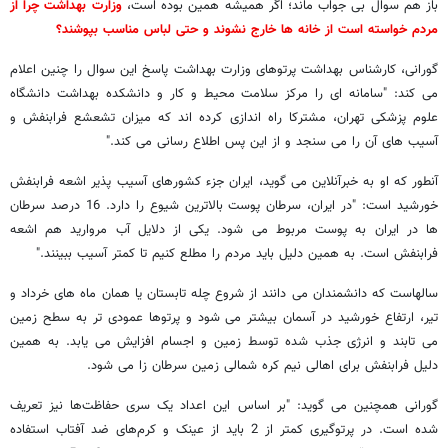
باز هم سوال بی جواب ماند؛ اگر همیشه همین بوده است،
وزارت بهداشت چرا از
مردم خواسته است از خانه ها خارج نشوند و حتی لباس مناسب بپوشند؟
گورانی، کارشناس بهداشت پرتوهای وزارت بهداشت پاسخ این سوال را چنین اعلام
می کند: "سامانه ای را مرکز سلامت محیط و کار و دانشکده بهداشت دانشگاه
علوم پزشکی تهران، مشترکا راه اندازی کرده اند که میزان تشعشع فرابنفش و
آسیب های آن را می سنجد و از این پس اطلاع رسانی می کند."
آنطور که او به خبرآنلاین می گوید، ایران جزء کشورهای آسیب پذیر اشعه فرابنفش
خورشید است: "در ایران، سرطان پوست بالاترین شیوع را دارد. 16 درصد سرطان
ها در ایران به پوست مربوط می شود. یکی از دلایل آب مروارید هم اشعه
فرابنفش است. به همین دلیل باید مردم را مطلع کنیم تا کمتر آسیب ببینند."
سالهاست که دانشمندان می دانند از شروع چله تابستان یا همان ماه های خرداد و
تیر، ارتفاع خورشید در آسمان بیشتر می شود و پرتوها عمودی تر به سطح زمین
می تابند و انرژی جذب شده توسط زمین و اجسام افزایش می یابد. به همین
دلیل فرابنفش برای اهالی نیم کره شمالی زمین سرطان زا می شود.
گورانی همچنین می گوید: "بر اساس این اعداد یک سری حفاظت‌ها نیز تعریف
شده است. در پرتوگیری کمتر از 2 باید از عینک و کرم‌های ضد آفتاب استفاده