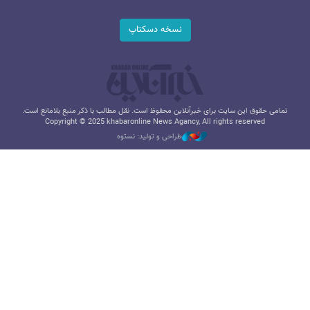
نسخه دسکتاپ
تمامی حقوق این سایت برای خبرآنلاین محفوظ است. نقل مطالب با ذکر منبع بلامانع است.
Copyright © 2025 khabaronline News Agancy, All rights reserved
طراحی و تولید: نستوه