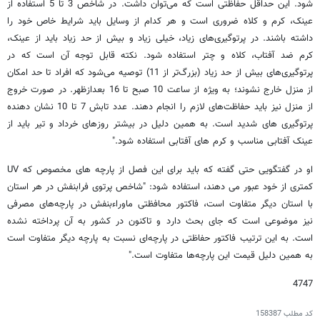
شود. این حداقل حفاظتی است که می‌توان داشت. در شاخص 3 تا 5 استفاده از
عینک، کرم و کلاه ضروری است و هر کدام از وسایل باید شرایط خاص خود را
داشته باشند. در پرتوگیری‌های زیاد، خیلی زیاد و بیش از حد زیاد باید از عینک،
کرم ضد آفتاب، کلاه و چتر استفاده شود. نکته قابل توجه آن است که در
پرتوگیری‌های بیش از حد زیاد (بزرگ‌تر از 11) توصیه می‌شود که افراد تا حد امکان
از منزل خارج نشوند؛ به ویژه از ساعت 10 صبح تا 16 بعدازظهر. در صورت خروج
از منزل نیز باید حفاظت‌های لازم را انجام دهند. عدد تابش 7 تا 10 نشان دهنده
پرتوگیری های شدید است. به همین دلیل در بیشتر روزهای خرداد و تیر باید از
عینک آفتابی مناسب و کرم های آفتابی استفاده شود."
او در گفتگویی حتی گفته که باید برای این فصل از پارچه های مخصوص که UV
کمتری از خود عبور می دهند، استفاده شود: "شاخص پرتوی فرابنفش در هر استان
با استان دیگر متفاوت است، فاکتور محافظتی ماوراءبنفش در پارچه‌های مصرفی
نیز موضوعی است که جای بحث دارد و تاکنون در کشور به آن پرداخته نشده
است. به این ترتیب فاکتور حفاظتی در پارچه‌ای نسبت به پارچه‌ دیگر متفاوت است
به همین دلیل قیمت این پارچه‌ها متفاوت است."
4747
کد مطلب
158387