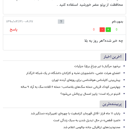
محافظت از پرتو مضر خورشيد استفاده كنيد .
بدون نام
۰۹:۲۷ - ۱۳۹۰/۰۳/۳۱
پاسخ
0
0
چه خبر شده؟هر روز یه بلا
آخرین اخبار
برخورد مرگبار با تیر چراغ برق/ جزئیات
اعضای هیئت علمی، دانشجویان نخبه و کارکنان دانشگاه در یک شبکه‌ اثرگذار
پیش‌بینی کارشناس هواشناسی برای روزهای آینده تهران
چهارمین کودک قربانی حمله سگ‌های بلاصاحب؛ حمله ۶ قلاده سگ به آراد ۹ ساله
النینو در راه است؛ پاییز امسال پرچالش می‌شود؟
پربیننده‌ترین
پایان ۱۱ ماه فرار؛ قاتل قهرمان کراسفیت با چهره‌ای تغییرکرده دستگیر شد
«تجرد قطعی» در حال تبدیل شدن به سبک زندگی است
محدودیت‌های ترافیکی جاده چالوس اعلام شد