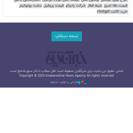
قیمت طلا امروز
بلیط قطار
شرکت رادوکو
قیمت پروفیل
سایت یوتوتایمز
خرید اکانت chatgpt
نسخه دسکتاپ
تمامی حقوق این سایت برای خبرآنلاین محفوظ است. نقل مطالب با ذکر منبع بلامانع است.
Copyright © 2025 khabaronline News Agancy, All rights reserved
طراحی و تولید: نستوه