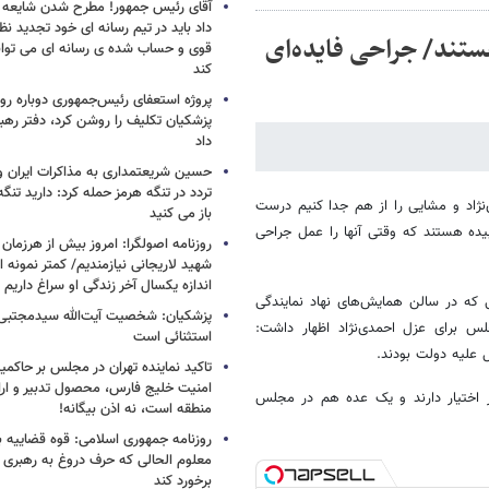
آقای رئیس جمهور! مطرح شدن شایعه ا
داد باید در تیم رسانه ای خود تجدید نظر
هستند/ جراحی فایده‌ای
قوی و حساب شده ی رسانه ای می توان
کند
پروژه استعفای رئیس‌جمهوری دوباره روی
پزشکیان تکلیف را روشن کرد، دفتر ره
داد
حسین شریعتمداری به مذاکرات ایران و
تردد در تنگه هرمز حمله کرد: دارید تنگه 
ی‌نژاد و مشایی را از هم جدا کنیم درست
باز می کنید
یده هستند که وقتی آنها را عمل جراحی
روزنامه اصولگرا: امروز بیش از هرزمان 
شهید لاریجانی نیازمندیم/ کمتر نمونه ا
اندازه یکسال آخر زندگی او سراغ داریم
که در سالن همایش‌های نهاد نمایندگی
پزشکیان: شخصیت آیت‌الله سیدمجتبی 
س برای عزل احمدی‌نژاد اظهار داشت:
استثنائی است
 علیه دولت بودند.
تاکید نماینده تهران در مجلس بر حاکمی
امنیت خلیج فارس، محصول تدبیر و ار
ر اختیار دارند و یک عده هم در مجلس
منطقه است، نه اذن بیگانه!
روزنامه جمهوری اسلامی: قوه قضاییه با
معلوم الحالی که حرف دروغ به رهبری 
برخورد کند