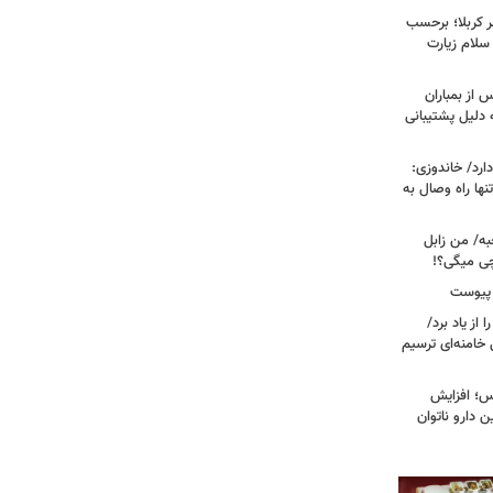
 کربلا؛ برحسب
سلام زیارت
 از بمباران
 دلیل پشتیبانی
رد/ خاندوزی:
نها راه وصال به
به/ من زابل
چی میگی؟!
 پیوست
از یاد برد/
 خامنه‌ای ترسیم
؛ افزایش
ن دارو ناتوان