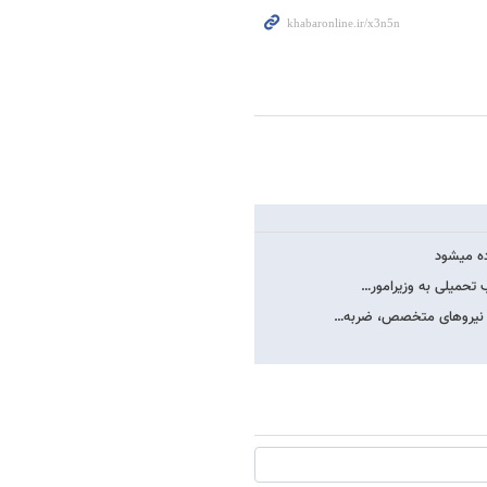
ده می​شود
 تحمیلی به وزیرامور…
طرد نیروهای متخصص، ضربه…