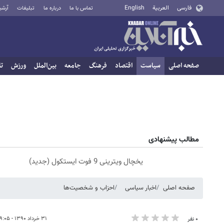
فارسی
العربية
English
تماس با ما
درباره ما
تبلیغات
آرشی
صفحه اصلی
سیاست
اقتصاد
فرهنگ
جامعه
بین‌الملل
ورزش
تا
مطالب پیشنهادی
یخچال ویترینی 9 فوت ایستکول (جدید)
صفحه اصلی
اخبار سیاسی
احزاب و شخصیت‌ها
۳۱ خرداد ۱۳۹۰ - ۰۹:۰۵
۰ نفر