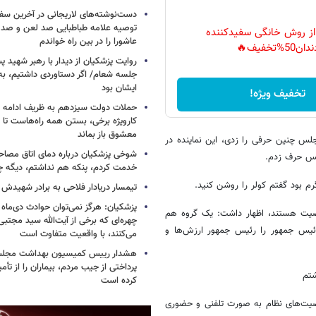
دست‌نوشته‌های لاریجانی در آخرین سفر
توصیه علامه طباطبایی صد لعن و صد 
 از روش خانگی سفیدکننده
عاشورا را در بین راه خواندم
دان50%تخفیف🔥
روایت پزشکیان از دیدار با رهبر شهید پس
جلسه شعام/ اگر دستاوردی داشتیم، به
ایشان بود
تخفیف ویژه!
حملات دولت سیزدهم به ظریف ادامه دا
کارویژه برخی، بستن همه راه‌هاست تا ت
معشوق باز بماند
لس چنین حرفی را زدی، این نماینده در
شوخی پزشکیان درباره دمای اتاق مصاح
لس حرف زدم.
خدمت کردم، پنکه هم نداشتم، دیگه 
م بود گفتم کولر را روشن کنید.
تیمسار دریادار فلاحی به برادر شهیدش
پزشکیان: هرگز نمی‌توان حوادث دی‌ماه را 
صیت ‌هستند، اظهار داشت: یک گروه هم
چهره‌ای که برخی از آیت‌الله سید مجتبی
رئیس جمهور را رئیس جمهور ارزش‌ها و
می‌کنند، با واقعیت متفاوت است
هشدار رییس کمیسیون بهداشت مجلس
پرداختی از جیب مردم، بیماران را از تأمی
شتم
کرده است
وزی که احمدی‌نژاد قهر کرده بود 200 نفر از شخصیت‌های نظام به صورت تلفنی و حضوری