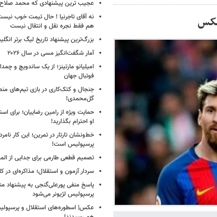
عجیب ترین پیشنهادی که محمد صلاح ر
نه آقای تاجرنیا ! حال تیمت خوب نی
عکس
هم فقط نجره نقل و انتقال نیست
بزرگ‌ترین پیشنهاد تاریخ لیگ برتر انگل
آمار شگفت‌انگیز مسی در سال ۲۰۲۶
امیلیانو مارتینز؛ از یک ساندویچ و چمد
فوتبال جهان
جنجال و کتک‌کاری در بازی تیم‌های منص
گل‌محمدی!
حمایت ویژه از رامین رضاییان؛ برای است
او احترام بگذارید!
خط‌ونشان تارتار در تمرین؛ این کار نامر
پرسپولیس است!
تصمیم قطعی طارمی برای جدایی از الم
سردار آزمون و استقلال؛ مذاکره‌ای در کار
پاسخ منفی پورعلی‌گنجی به پیشنهاد م
پرسپولیس لژیونر می‌شود
عکس| اسطوره‌های استقلال و پرسپولی