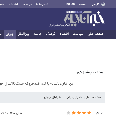
فارسی
العربية
English
تماس با ما
درباره ما
تبلیغات
آرشی
صفحه اصلی
سیاست
اقتصاد
فرهنگ
جامعه
بین‌الملل
ورزش
تا
مطالب پیشنهادی
این آقای58ساله با کرم ضدچروک جلبک10سال جوان شد(سفارش با تخفیف)
صفحه اصلی
اخبار ورزشی
فوتبال جهان
۵ دی ۱۴۰۰ - ۰۹:۳۰
۱۷ نفر