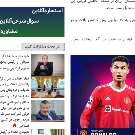
 بالا رفتن سنشان ارزان تر شدند. کاهش ارزش این
 مستطیل سبز است.
در جدیدترین ارزش گذاری ها از سوی سایت «ترانفسر مارکت» ارزش لیونل مسی به ۶۰ میلیون یورو کاهش یافت و در
یخ فوتبال به شمار می آید. رونالدو هم با
در بحث مشارکت کنید
شما نظر بدهید/ اگر خ
سوالی از رئیس جمه
خبری فردا می‌پرسیدی
نماز جماعت سران ترک
پاکستان + عکس / بن‌س
شریف و اردوغان پس ا
دفاع مشترک نماز خوا
سناتور آمریکایی خواه
برای شورش در ایران 
فرقی نمی‌کند پسر شاه 
مریم رجوی، هر کسی 
اسلامی
«پیمان مکه» و آرایش