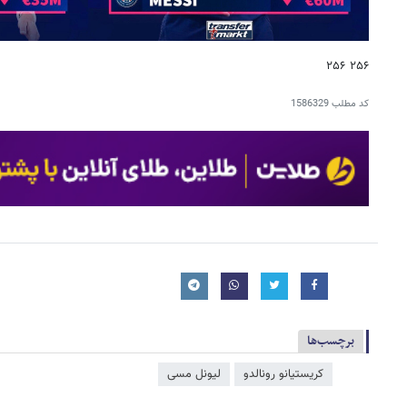
۲۵۶ ۲۵۶
کد مطلب
1586329
برچسب‌ها
کریستیانو رونالدو
لیونل مسی