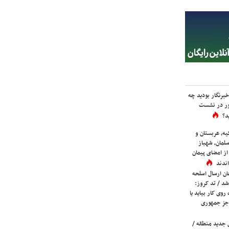
برنگار بودید چه
ور در نشست
د؟
یه، عربستان و
لمان، شهباز
ز امضای پیمان
ندند
ان ارسال اسلحه
شد / تد کروز:
روی کار بیاید یا
جز جمهوری
 جدید منطقه /