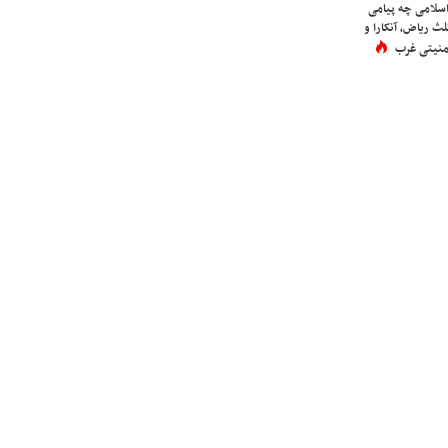
اسلامی چه پیامی
لث ریاض، آنکارا و
 امنیتی غرب