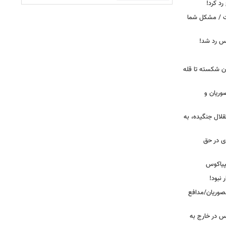
د کرد!
ست / مشکل شما
یس رد شد!
ان شکسته تا قله
وریان و
قلال جنگیده، به
دی در حق
پیاکوس
 نبود!
نصوریان/مدافع
س در خارج به