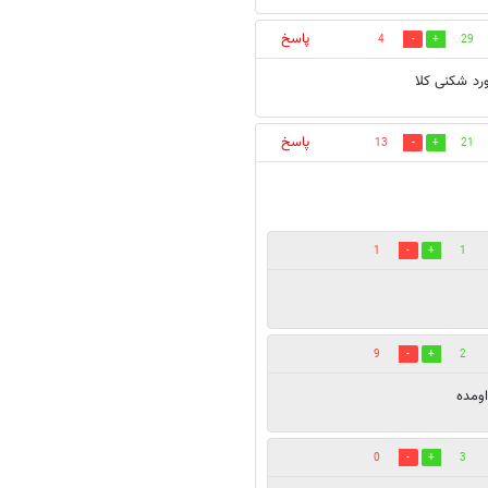
پاسخ
4
29
رد شکنی کلا
پاسخ
13
21
1
1
9
2
ومده
0
3