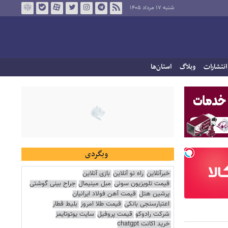
شنبه ۱۷ مرداد ۱۴۰۵
انتشارات
وبلاگ
استان‌ها
وبگردی
خبرآنلاین
راه نو آنلاین
بازی آنلاین
قیمت تلویزیون سونی
مبل مینیمال
جراح بینی گوشتی
پرشین هتل
قیمت آهن فولاد ایرانیان
اعتبارسنجی بانکی
قیمت طلا امروز
بلیط قطار
شرکت رادوکو
قیمت پروفیل
سایت یوتوتایمز
خرید اکانت chatgpt