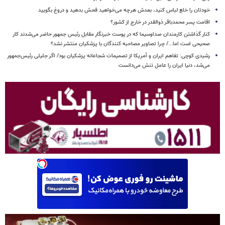
خودتان را خلع لباس کنید، بعدش هرچه می‌خواهید فحش بدهید و دروغ بگویید
اقامت پسر محمدباقر ذوالقدر در خارج از کشور؟
کنار گذاشتن کارمندان صداوسیما که در پوست خبرنگار مقابل رئیس جمهور حاضر می‌شدند کار
صحیحی است اما.../ چرا تصاویر مصاحبه کنندگان با پزشکیان منتشر نشد؟
رشیدی کوچی: تفاهم ایران و آمریکا از تصمیمات شجاعانه پزشکیان بود/ اگر جلیلی رئیس‌جمهور
می‌شد، دنیا ایران را عامل تنش می‌دانست