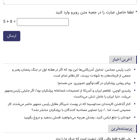
*
لطفا حاصل عبارت را در جعبه متن روبرو وارد کنید
5 + 8 =
ارسال
آخرین اخبار
نایب رئیس مجلس: تحلیل آمریکایی‌ها این بود که اگر در هفته اول در جنگ رمضان رهبر و
جمعی از فرماندهان به شهادت برسند، کار نظام تمام است.
پیام روشن پزشکیان در گفت‌وگوی تصویری: من هستم!
رشیدی کوچی: تفاهم ایران و آمریکا از تصمیمات شجاعانه پزشکیان بود/ اگر جلیلی رئیس‌جمهور
می‌شد، دنیا ایران را عامل تنش می‌دانست
کنار گذاشتن کارمندان صداوسیما که در پوست خبرنگار مقابل رئیس جمهور حاضر می‌شدند کار
صحیحی است اما.../ چرا تصاویر مصاحبه کنندگان با پزشکیان منتشر نشد؟
خودتان را خلع لباس کنید، بعدش هرچه می‌خواهید فحش بدهید و دروغ بگویید
پربیننده‌ترین
ولی فقیه فقط وقتی قابل تبعیت است که جرف ما را بزند