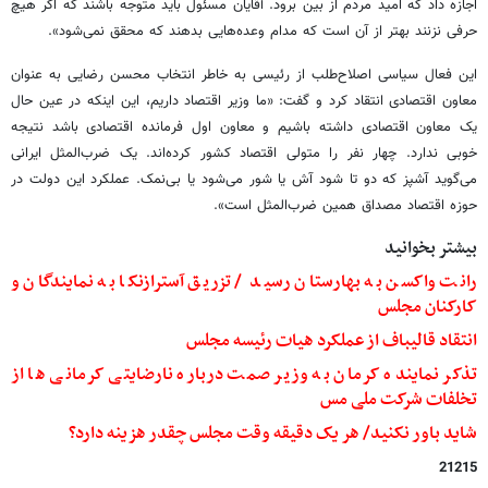
اجازه داد که امید مردم از بین برود. آقایان مسئول باید متوجه باشند که اگر هیچ
حرفی نزنند بهتر از آن است که مدام وعده‌هایی بدهند که محقق نمی‌شود».
این فعال سیاسی اصلاح‌طلب از رئیسی به خاطر انتخاب محسن رضایی به عنوان
معاون اقتصادی انتقاد کرد و گفت: «ما وزیر اقتصاد داریم، این اینکه در عین حال
یک معاون اقتصادی داشته باشیم و معاون اول فرمانده اقتصادی باشد نتیجه
خوبی ندارد. چهار نفر را متولی اقتصاد کشور کرده‌اند. یک ضرب‌المثل ایرانی
می‌گوید آشپز که دو تا شود آش یا شور می‌شود یا بی‌نمک. عملکرد این دولت در
حوزه اقتصاد مصداق همین ضرب‌المثل است».
بیشتر بخوانید
رانت واکسن به بهارستان رسید / تزریق آسترازنکا به نمایندگان و
کارکنان مجلس
انتقاد قالیباف از عملکرد هیات رئیسه مجلس
تذکر نماینده کرمان به وزیر صمت درباره نارضایتی کرمانی ها از
تخلفات شرکت ملی مس
شاید باور نکنید/ هر یک دقیقه وقت مجلس چقدر هزینه دارد؟
21215