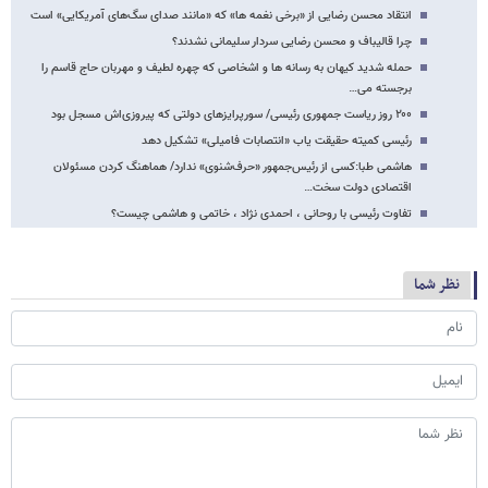
انتقاد محسن رضایی از «برخی نغمه ها» که «مانند صدای سگ‌های آمریکایی» است
چرا قالیباف و محسن رضایی سردار سلیمانی نشدند؟
حمله شدید کیهان به رسانه ها و اشخاصی که چهره لطیف و مهربان حاج قاسم را
برجسته می…
۲۰۰ روز ریاست جمهوری رئیسی/ سورپرایزهای دولتی که پیروزی‌اش مسجل بود
رئیسی کمیته حقیقت یاب «انتصابات فامیلی» تشکیل دهد
هاشمی طبا:کسی از رئیس‌جمهور «حرف‌شنوی» ندارد/ هماهنگ کردن مسئولان
اقتصادی دولت سخت…
تفاوت رئیسی با روحانی ، احمدی نژاد ، خاتمی و هاشمی چیست؟
نظر شما