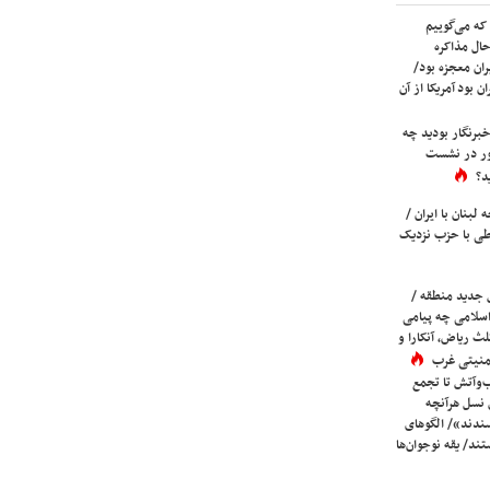
که می‌گوییم
حال مذاکره
ران معجزه بود/
ن بود آمریکا از آن
برنگار بودید چه
ور در نشست
د؟
لبنان با ایران /
ی با حزب نزدیک
 جدید منطقه /
اسلامی چه پیامی
لث ریاض، آنکارا و
 امنیتی غرب
ب‌وآتش تا تجمع
 نسل هرآنچه
دند»/ الگوهای
ند/ یقه نوجوان‌ها