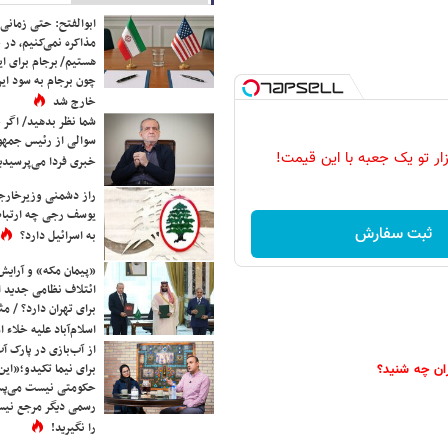
ابوالفتح: حتی زمانی 
مذاکره نمی‌کنیم، در 
هستیم/ برجام برای ای
چون برجام به سود ایرا
خارج شد
شما نظر بدهید/ اگر خ
سوالی از رئیس جمه
زار تو یک جعبه با این قیمت!
خبری فردا می‌پرسیدی
راز دشمنی وزیرخارجه 
یوسف رجی چه ارتباط
ثبت سفارش
به اسرائیل دارد؟
«پیمان مکه» و آرایش
ائتلاف نظامی جدید 
برای تهران دارد؟ / مث
اسلام‌آباد علیه خلاء
از آب‌بازی در پارک آ
برای نیما تکیدو؛«این
ان چه شنید؟
حکومتی نیست می‌پسن
رسمی دیگر مرجع نیست
را نگیرید!