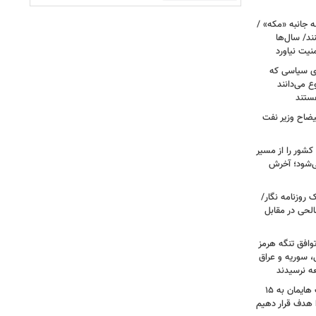
 جانبه «مکه» /
ند/ سال‌ها
نیت نیاورد
ای سیاسی که
ع می‌دانند
ستند
یضاح وزیر نفت
شور را از مسیر
ی‌شود؛ آخرش
روزنامه نگار/
حی در مقابل
وافق تنگه هرمز
ی، سوریه و عراق
عه نرسیدند
امام‌ جمعه اهواز: با افزایش برد موشک هایمان به ۱۵
ا هدف قرار دهیم