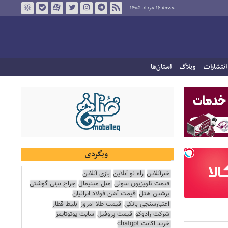
جمعه ۱۶ مرداد ۱۴۰۵
انتشارات
وبلاگ
استان‌ها
وبگردی
خبرآنلاین
راه نو آنلاین
بازی آنلاین
قیمت تلویزیون سونی
مبل مینیمال
جراح بینی گوشتی
پرشین هتل
قیمت آهن فولاد ایرانیان
اعتبارسنجی بانکی
قیمت طلا امروز
بلیط قطار
شرکت رادوکو
قیمت پروفیل
سایت یوتوتایمز
خرید اکانت chatgpt