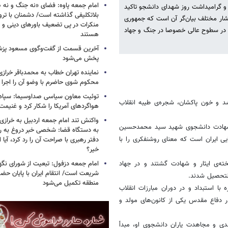
امام جمعه پاوه: فضای «نه جنگ و نه ص
و گرامیداشت روز شهدای دانشجو تاکید
بلاتکلیفی گذاشته است/ دشمنان با ترو
قشار مختلف بیان‌گر آن است که جمهوری
منکرات در پی تضعیف باورهای دینی و 
ها در سطوح عالی خصوصا در جنگ و جهاد
هستند
آخرین قسمت از گفت‌وگوی مسعود پز
پخش می‌شود
نماینده تهران خطاب به محمدباقر خرازی
محکوم شوی حاضرم با وضو آن را اجرا 
توئیت معاون سیاسی صداوسیما: سپاه ب
د و خون پاکشان، شجره‌ی طیبه انقلاب
هواگردهای آمریکا را شکار کرد و غنیم
واکنش تند امام جمعه اردبیل به خرازی
وز شهادت دانشجوی شهید سید محمدحسین
به دستگاه قضا: شخصی خبر دروغ به 
یی ایران است که معنای روشنفکری را با
دفتر رهبری با صراحت آن را رد کرد، آیا
خیر؟
ه‌ی ایثار و شهادت گشتند و در جهاد
امام جمعه دزفول: تبعیت از شورای نگه
شریعت است/ انتقام ایران با پایان حضور
‌التحصیل شدند.
منطقه تکمیل می‌شود
 وقایعی چون ۱۶ آذر ۱۳۳۲، پیشاهنگ مبارزه با استبداد و در دوران مبارزات انقلاب
بر نظام سلطه و در دفاع مقدس یکی از کانون‌های مولد و
ماندهی جوان ۲۲ ساله‌، شهید علم‌الهدی و مجاهدت یاران دانشجوی او، مبدأ