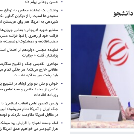
حسن روحانی پیام داد
واکنش یک نماینده مجلس به توافق سه
دانشجو
سعودی‌ها امنیت را از دیگران گدایی نکن
شیردهی به آمریکا هم برای عربستان ام
مشاور شهید لاریجانی: بعضی جریان‌ه
قرائت خود از رهبری را تنها قرائت مشرو
«عقب‌افتاده» و «مشکوک‌الوضعیت» ه
نماینده مجلس دوازدهم از احتمال است
پزشکیان گفت + جزئیات
مهاجری: تقدیس جنگ و تقبیح مذاکره، ک
عقلانی خارج می‌کند/ هر جنگی تمام م
باید پشت میز مذاکره نشست
خوش و بش دو وزیر ارشاد در تشییع یک 
عکسی از محمد خاتمی و سیدعباس صال
روزنامه اطلاعات
رئیس انجمن علمی انقلاب اسلامی: با ت
جنگ ایران و آمریکا تمام نمی‌شود/ لیب
در مقابل آمریکا مقاومت نکردند و توس
هزار کیلومتر می خواهیم عمق آمریکا ر