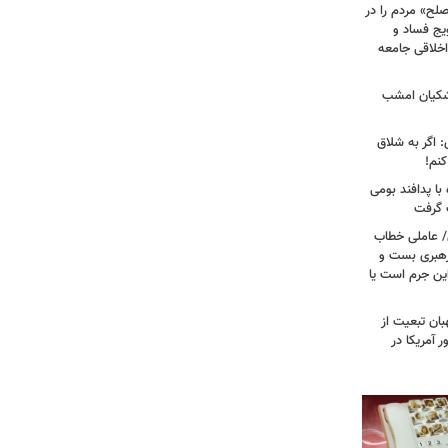
لح» مردم را در
یج فساد و
اخلاقی جامعه
شکیان امشب
: اگر به شلاق
کنم!
ا پدافند بومی
ت گرفت
/ عاملی خطاب
رهبری بست و
 این جرم است یا
بان تبعیت از
 آمریکا در