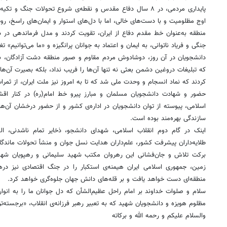
پایداری مردمی، در ۸ سال دفاع مقدس و نقطه‌ی شروع تحولات جنگ و ت
اوج مظلومیت و با دست‌های خالی، اما با دل‌های استوار و ایمان‌های راسخ، رو
منطقه به‌عنوان خط مقدم دفاع از ایران، تقویت کردند و مدل فرماندهی در 
جنگی و فریاد ناتوانی، به ایمان و اعتماد به جوانان پرانگیزه و «ما می‌توانیم» تغی
دانشجویان در آن روز، دوشادوش مردم مقاوم و صبور منطقه دشت آزادگان، به
که تبلیغات دروغین دشمن بعثی نه تنها آن‌ها را فریب نداد، بلکه بصیرت آن‌ه
کردند که نماد انسجام و وحدت ملی شد که تا به امروز نیز ملت ایران، از ثمر
حضور و شهادت دانشجویان مسلمان و مبارز پیرو خط امام(ره) در کنار اق
اسلامی، پیوسته از توان دانشجویان در اداره‌ی کشور و از حضور درخشان آن‌
سازندگی بهره‌مند بوده است.
اینک در گام دوم انقلاب اسلامی، شهدای دانشجو، ذخایر تمام ناشدنی، الگ
طلایه‌داران پیشرفت کشور، علم‌داران هدایت نسل جوان و منشأ تحولات ماندگار
برکت تلاش و جان‌فشانی این رهروان مکتب شهید سلیمانی و رهپویان شهدای 
زمین، جمهوری اسلامی ایران هیمنه‌ی استکبار را در جنگ اقتصادی نیز د
منطقه‌ای دست خواهد یافت و بر قله‌های دانش جهان جلوه‌گری خواهد کرد.
سلام و صلوات خداوند بر امام راحل عظیم‌الشأن که دل جوانان ما را به انو
مظلوم هویزه و دانشجویان شهید که به تعبیر رهبر فرزانه‌ی انقلاب، «برجسته‌ت
والسلام علیکم و رحمه الله و برکاته