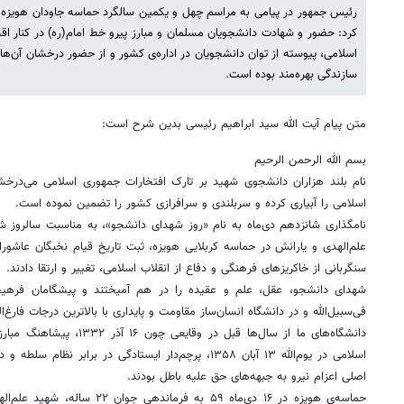
رئیس جمهور در پیامی به مراسم چهل و یکمین سالگرد حماسه جاودان هویزه 
کرد: حضور و شهادت دانشجویان مسلمان و مبارز پیرو خط امام(ره) در کنار ا
اسلامی، پیوسته از توان دانشجویان در اداره‌ی کشور و از حضور درخشان آن‌
سازندگی بهره‌مند بوده است.
متن پیام آیت الله سید ابراهیم رئیسی بدین شرح است:
بسم الله الرحمن الرحیم
نام بلند هزاران دانشجوی شهید بر تارک افتخارات جمهوری اسلامی می‌درخش
اسلامی را آبیاری کرده و سربلندی و سرافرازی کشور را تضمین نموده است.
نامگذاری شانزدهم دی‌ماه به نام «روز شهدای دانشجو»، به مناسبت سالر
علم‌الهدی و یارانش در حماسه کربلایی هویزه، ثبت تاریخ قیام نخبگان عاشورا
سنگربانی از خاکریزهای فرهنگی و دفاع از انقلاب اسلامی، تغییر و ارتقا دادند.
شهدای دانشجو، عقل، علم و عقیده را در هم آمیختند و پیشگامان فرهیخت
فی‌سبیل‌الله و در دانشگاه انسان‌ساز مقاومت و پایداری با بالاترین درجات فارغ
دانشگاه‌های ما از سال‌ها قبل در
اسلامی در یوم‌الله ۱۳ آبان ۱۳۵۸، پرچم‌دار ایستادگی در برا
اصلی اعزام نیرو به جبهه‌های حق علیه باطل بودند.
حماسه‌ی هویزه در ۱۶ دی‌ماه ۵۹ به فر