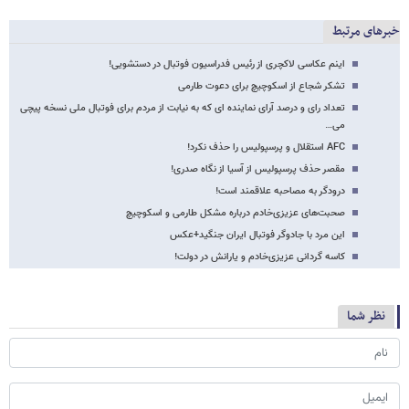
خبرهای مرتبط
اینم عکاسی لاکچری از رئیس فدراسیون فوتبال در دستشویی!
تشکر شجاع از اسکوچیچ برای دعوت طارمی
تعداد رای و درصد آرای نماینده ای که به نیابت از مردم برای فوتبال ملی نسخه پیچی
می…
AFC استقلال و پرسپولیس را حذف نکرد!
مقصر حذف پرسپولیس از آسیا از نگاه صدری!
درودگر به مصاحبه علاقمند است!
صحبت‌های عزیزی‌خادم درباره مشکل طارمی و اسکوچیچ
این مرد با جادوگر فوتبال ایران جنگید+عکس
کاسه گردانی عزیزی‌خادم و یارانش در دولت!
نظر شما