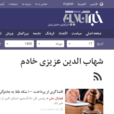
فارسی
العربية
English
تماس با ما
درباره ما
تبلیغات
آرشی
صفحه اصلی
سیاست
اقتصاد
فرهنگ
جامعه
بین‌الملل
ورزش
تا
تاریخ
ف
17
مرداد
1405
شهاب الدین عزیزی خادم
افشاگری از پرداخت ۱۰۰ سکه طلا به جادوگر برای برد تیم‌ملی
فوتبال ملی
رئیس کل دادگستری استان البرز از 
خبر داد.
۱۴۰۴-۱۱-۲۹ ۱۱:۰۳