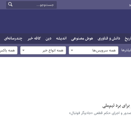
و
ریخ
دانش و فناوری
هوش مصنوعی
اندیشه
دین
کافه خبر
چندرسانه‌ای
یلترها
همه سرویس‌ها
همه انواع خبر
همه باکس‌
صدور و اجرای حکم قطعی «جادوگر فوتبال»