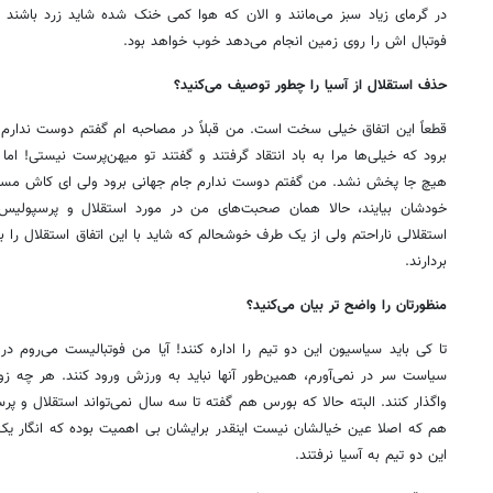
در گرمای زیاد سبز می‌مانند و الان که هوا کمی خنک شده شاید زرد باشند 
فوتبال اش را روی زمین انجام می‌دهد خوب خواهد بود.
حذف استقلال از آسیا را چطور توصیف می‌کنید؟
قطعاً این اتفاق خیلی سخت است. من قبلاً در مصاحبه ام گفتم دوست ندارم ت
برود که خیلی‌ها مرا به باد انتقاد گرفتند و گفتند تو میهن‌پرست نیستی! ا
هیچ جا پخش نشد. من گفتم دوست ندارم جام جهانی برود ولی ای کاش مسئولا
خودشان بیایند، حالا همان صحبت‌های من در مورد استقلال و پرسپولیس
استقلالی ناراحتم ولی از یک طرف خوشحالم که شاید با این اتفاق استقلال ر
بردارند.
منظورتان را واضح تر بیان می‌کنید؟
تا کی باید سیاسیون این دو تیم را اداره کنند! آیا من فوتبالیست می‌روم 
سیاست سر در نمی‌آورم، همین‌طور آنها نباید به ورزش ورود کنند. هر چه 
واگذار کنند. البته حالا که بورس هم گفته تا سه سال نمی‌تواند استقلال و پرس
هم که اصلا عین خیالشان نیست اینقدر برایشان بی اهمیت بوده که انگار ی
این دو تیم به آسیا نرفتند.