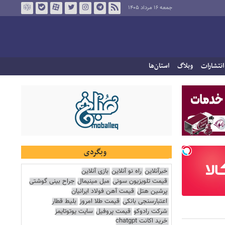
جمعه ۱۶ مرداد ۱۴۰۵
انتشارات
وبلاگ
استان‌ها
وبگردی
خبرآنلاین
راه نو آنلاین
بازی آنلاین
قیمت تلویزیون سونی
مبل مینیمال
جراح بینی گوشتی
پرشین هتل
قیمت آهن فولاد ایرانیان
اعتبارسنجی بانکی
قیمت طلا امروز
بلیط قطار
شرکت رادوکو
قیمت پروفیل
سایت یوتوتایمز
خرید اکانت chatgpt