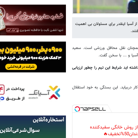
ز آسیا اینقدر برای مسئولان بی اهمیت
تند.
گان کشورمان در رقابت‌های لیگ قهرمانان ۲۰۲۲ آسیا همچنان نقل محافل ورزشی است. سعید
آسیا و ... با سخن گفت.
ته اید شرایط این تیم را چطور ارزیابی
ر دربیاید. این بستگی به خود استقلال
 از روش خانگی سفیدکننده
دان50%تخفیف🔥