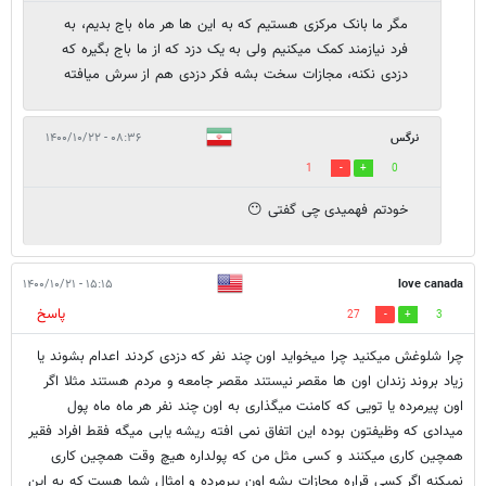
مگر ما بانک مرکزی هستیم که به این ها هر ماه باج بدیم، به
فرد نیازمند کمک میکنیم ولی به یک دزد که از ما باج بگیره که
دزدی نکنه، مجازات سخت بشه فکر دزدی هم از سرش میافته
نرگس
۰۸:۳۶ - ۱۴۰۰/۱۰/۲۲
1
0
خودتم فهمیدی چی گفتی 😶
۱۵:۱۵ - ۱۴۰۰/۱۰/۲۱
love canada
پاسخ
27
3
چرا شلوغش میکنید چرا میخواید اون چند نفر که دزدی کردند اعدام بشوند یا
زیاد بروند زندان اون ها مقصر نیستند مقصر جامعه و مردم هستند مثلا اگر
اون پیرمرده یا تویی که کامنت میگذاری به اون چند نفر هر ماه ماه پول
میدادی که وظیفتون بوده این اتفاق نمی افته ریشه یابی میگه فقط افراد فقیر
همچین کاری میکنند و کسی مثل من که پولداره هیچ وقت همچین کاری
نمیکنه اگر کسی قراره مجازات بشه اون پیرمرده و امثال شما هست که به این