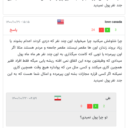
جند نفر پول نمیدید
۱۵:۱۵ - ۱۴۰۰/۱۰/۲۱
love canada
پاسخ
24
3
چرا شلوغش میکنید چرا میخواید اون چند نفر که دزدی کردند اعدام بشوند یا
زیاد بروند زندان اون ها مقصر نیستند مقصر جامعه و مردم هستند مثلا اگر
اون پیرمرده یا تویی که کامنت میگذاری به اون چند نفر هر ماه ماه پول
میدادی که وظیفتون بوده این اتفاق نمی افته ریشه یابی میگه فقط افراد فقیر
همچین کاری میکنند و کسی مثل من که پولداره هیچ وقت همچین کاری
نمیکنه اگر کسی قراره مجازات بشه اون پیرمرده و امثال شما هست که به این
جند نفر پول نمیدید
نقی
۰۴:۵۹ - ۱۴۰۰/۱۰/۲۲
0
2
تو چرا پول نمیدی؟