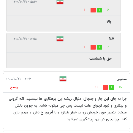
۱۵:۳۰ - ۱۴۰۰/۱۰/۲۱
1
2
والا
۱۷:۵۰ - ۱۴۰۰/۱۰/۲۱
R.M
1
7
حق با شماست
معترض
۱۴:۴۳ - ۱۴۰۰/۱۰/۲۱
پاسخ
10
15
چرا به جای این جار و جنجال، دنبال ریشه این بزهکاری ها نیستید. اگه گرونی
و بیکاری و نبود ازدواج علت نیست پس چی میتونه باشه. یه جوون دلش
میخاد اینجور جون خودش رو ب خطر بندازه و با آبروی خ دش و مردم بازی
کنه. چرا بجای درمان، پیشگیری نمیکنید.