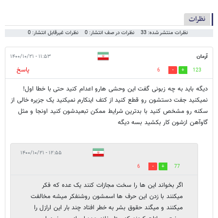
نظرات
نظرات منتشر شده: 33
نظرات در صف انتشار: 0
نظرات غیرقابل انتشار: 0
آرمان
۱۱:۵۳ - ۱۴۰۰/۱۰/۲۱
پاسخ
6
123
دیگه باید به چه زبونی گفت این وحشی هارو اعدام کنید حتی با خطا اول!
نمیکنید جفت دستشون رو قطع کنید از کتف اینکارم نمیکنید یک جزیره خالی از
سکنه رو مشخص کنید با بدترین شرایط ممکن تبعیدشون کنید اونجا و مثل
گاوآهن ازشون کار بکشید بسه دیگه
۱۲:۵۵ - ۱۴۰۰/۱۰/۲۱
6
77
اگر بخواند این ها را سخت مجازات کنند یک عده که فکر
میکنند با زدن این حرف ها اسمشون روشنفکر میشه مخالفت
میکنند و میگند حقوق بشر به خطر افتاد چند بار این ارازل را