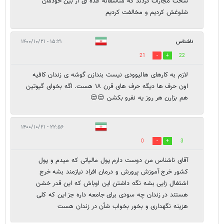
سخت مجازات کردند که متاسفانه عده ای از بین خودمان
شلوغش کردیم و مخالفت کردیم
ناشناس
۱۵:۲۱ - ۱۴۰۰/۱۰/۲۱
21
22
لازم به کارهای هالیوودی نیست بندازن گوشه ی زندان کافیه
اون حرف ها دیگه حرف های قرن ۱۸ هست. اگه بخوای گیوتین
هم بزارن هر روز یه نفرو بکشن 😒😒
۲۲:۵۶ - ۱۴۰۰/۱۰/۲۱
0
3
آقای ناشناس من دوست دارم پول مالیاتی که میدم و پول
کشور خرج آموزش پرورش و درمان افراد نیازمند بشه خرج
اشتغال زایی بشه نگه داشتن این اوباش که این قدر خشن
هستند در زندان چه سودی برای جامعه داره جز این که کلی
هزینه نگهداری و بخور بخواب شأن در زندان هست