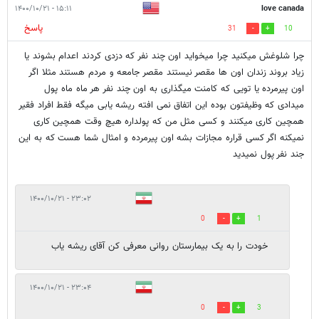
۱۵:۱۱ - ۱۴۰۰/۱۰/۲۱
love canada
پاسخ
31
10
چرا شلوغش میکنید چرا میخواید اون چند نفر که دزدی کردند اعدام بشوند یا
زیاد بروند زندان اون ها مقصر نیستند مقصر جامعه و مردم هستند مثلا اگر
اون پیرمرده یا تویی که کامنت میگذاری به اون چند نفر هر ماه ماه پول
میدادی که وظیفتون بوده این اتفاق نمی افته ریشه یابی میگه فقط افراد فقیر
همچین کاری میکنند و کسی مثل من که پولداره هیچ وقت همچین کاری
نمیکنه اگر کسی قراره مجازات بشه اون پیرمرده و امثال شما هست که به این
جند نفر پول نمیدید
۲۳:۰۲ - ۱۴۰۰/۱۰/۲۱
0
1
خودت را به یک بیمارستان روانی معرفی کن آقای ریشه یاب
۲۳:۰۴ - ۱۴۰۰/۱۰/۲۱
0
3