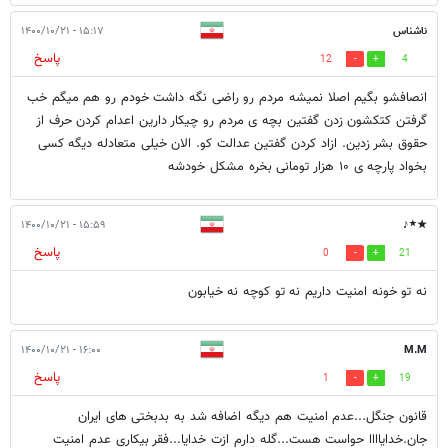
ناشناس
۱۵:۱۷ - ۱۴۰۰/۱۰/۲۱
پاسخ
12
4
انصافشو بگیم اصلا نمیشه مردم رو راضی نگه داشت خودم رو هم میگم خب
گرفتن کتکشون زدن گفتین بچه ی مردم رو چیکار دارین اعدام کردن حرف از
حقوق بشر زدین. ازاد کردن گفتین عدالت کو. الان خیلی متعادله دیگه کسی
بخواد پارچه ی ۱۰ هزار تومانی بخره مشکل خودشه
★٭♪
۱۵:۵۹ - ۱۴۰۰/۱۰/۲۱
پاسخ
0
21
نه تو خونه امنیت داریم نه تو کوچه نه خیابون
۱۶:۰۰ - ۱۴۰۰/۱۰/۲۱
M.M
پاسخ
1
19
قانون جنگل...عدم امنیت هم دیگه اضافه شد به بدبختی های ایران
جان.خدایاااا حواست هست..‌.گله دارم ازت خدایا..‌.فقر بیکاری عدم امنیت