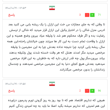
۱۲:۵۳ - ۱۴۰۰/۱۰/۲۱
پاسخ
3
71
تا وقتی که به جای مجازات س خت این ارازل را یک ریشه یابی می کنید بعد
ادرس منزل شاکی را در اختیار وکیل این ارازل قرار میدید که شاکی از ترسش
رضایت بده و اگر طرف محکوم هم شد با وثیقه میاد بیرون وضع همینه و این
ارازل با وقاحت تمام دست به این کار ها میزنند چون خیالشان راحته،این همه
سال ریشه یابی کردید چرا نتیجه نداده بعدش چرا به این مجرمین با وثیقه
مرخصی میدید مگر امدند هنتل که هر وقت خسته شدند پول وثثیقه بدهند
بیاند بیرون،مگر پول چه قدر ارزش داره که به خاطرش به این افراد مرخصی
میدهید بعدش هیچ کجای دنیا به این مجرمین مرخصی نمیدهند و چندسال
زندانشان را بدون مرخصی میگذرانند
۱۲:۵۷ - ۱۴۰۰/۱۰/۲۱
پاسخ
2
96
هیچی که نداریم اقتصاد هم که نا بود روز به روز گرونی تورم پدرمون دراورده
این هم امنیتی که نداریم میشه بگید اصلا ما باید به چه امیدی زندگی کنیم