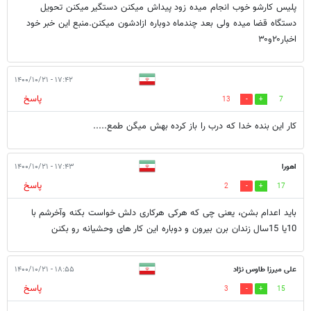
پلیس کارشو خوب انجام میده زود پیداش میکنن دستگیر میکنن تحویل
دستگاه قضا میده ولی بعد چندماه دوباره ازادشون میکنن.منبع این خبر خود
اخبار۲۰و۳۰
۱۷:۴۲ - ۱۴۰۰/۱۰/۲۱
پاسخ
13
7
کار این بنده خدا که درب را باز کرده بهش میگن طمع.....
اهورا
۱۷:۴۳ - ۱۴۰۰/۱۰/۲۱
پاسخ
2
17
باید اعدام بشن، یعنی چی که هرکی هرکاری دلش خواست بکنه وآخرشم با
10یا 15سال زندان برن بیرون و دوباره این کار های وحشیانه رو بکنن
علی میرزا طاوس نژاد
۱۸:۵۵ - ۱۴۰۰/۱۰/۲۱
پاسخ
3
15