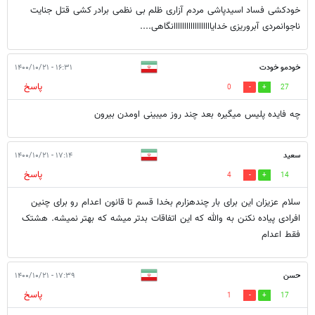
خودکشی فساد اسیدپاشی مردم آزاری ظلم بی نظمی برادر کشی قتل جنایت
ناجوانمردی آبروریزی خدایاااااااااااااااااانگاهی....
خودمو خودت
۱۶:۳۱ - ۱۴۰۰/۱۰/۲۱
پاسخ
0
27
چه فایده پلیس میگیره بعد چند روز میبینی اومدن بیرون
سعید
۱۷:۱۴ - ۱۴۰۰/۱۰/۲۱
پاسخ
4
14
سلام عزیزان این برای بار چندهزارم بخدا قسم تا قانون اعدام رو برای چنین
افرادی پیاده نکنن به والله که این اتفاقات بدتر میشه که بهتر نمیشه. هشتک
فقط اعدام
حسن
۱۷:۳۹ - ۱۴۰۰/۱۰/۲۱
پاسخ
1
17