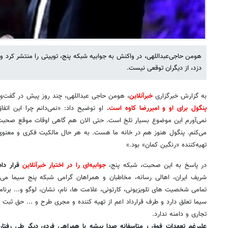
هومن حاجی‌عبداللهی، در واکنش به جوابیه شبکه پنج، توییتی را منتشر کرد و
دزد، از دیگران توقعی نیست.
به گزارش خبرگزاری
خبرآنلاین
، هومن حاجی عبداللهی، چند روز پیش در گفت‌و
پنگول برای او و امیررضا کاوه است
.
او توضیح داد: «نمی‌دانم چرا این اتف
نمی‌آورم این موضوع بسیار تلخ است. حتی الان هم گاهی اوقات موقع صحبت ک
می‌کنم. پنگول هنوز هم در خانه ما هست. به هر حال مالکیت فکری و معنوی
تهیه‌کننده «رنگین کمان» بود.»
در پاسخ به این صحبت، شبکه پنج،
جوابیه‌ای را در اختیار
خبرآنلاین
قرار دا
شریف ایران، اهالی رسانه، مخاطبان و همراهان گرامی شبکه پنج سیما می
تمامی شخصیت های تلویزیونی، کارتونی، علامت ها، نام، نشان، لوگو و... برنا
سیما تعلق دارد و طرف قرارداد اعم از تهیه کننده و مجری طرح و ... حق ثبت و 
تجاری و دامنه ندارد.
علیرغم تعهدات فوق ، متاسفانه صدا پیشه با همراهی فردی دیگر طی رفتا