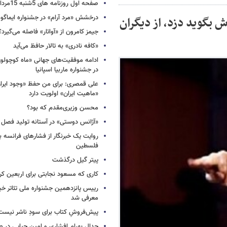
صفحه اول روزنامه های 5شنبه 15مرداد 1405
درخشش «مرد آرام» در جشنواره ایماگو ا
 بگوید دزد، از دیگران
جیمز کامرون از «آواتار» فاصله می‌گیرد؟
«کافه نادری» به تالار حافظ می‌آید
ادامه موفقیت‌های جهانی «ماه کوچول
در جشنواره ماربیا اسپانیا
علی قمصری: برای من حفظ «وجود ایران»
«ماهیت ایران» اولویت دارد
محسن وزیری‌مقدم که بود؟
«آژانس دوستی» در آستانه تولید فصل 
روایت یک خبرنگار از فشارهای فرانسه 
فلسطین
پیتر گیل درگذشت
کاری که مسعود نجابتی برای اربعین ک
رییس پانزدهمین جشنواره ملی تئاتر خی
معرفی شد
پیش‌فروشِ کتاب برای سودِ ناشر نیست،
جدال بهرام افشاری و امین حیایی در 