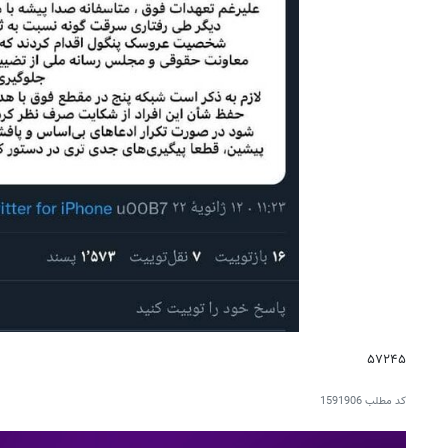
۵۷۲۴۵
کد مطلب
1591906