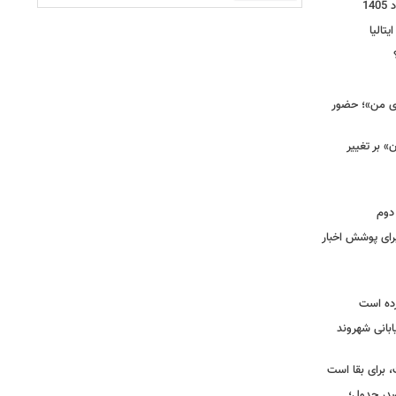
یتالیا
وی من»؛ حضور
 بر تغییر
دوم
برای پوشش اخبار
رده است
ابانی شهروند
 برای بقا است
صدر جدول؛