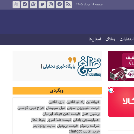
جمعه ۱۶ مرداد ۱۴۰۵
انتشارات
وبلاگ
استان‌ها
وبگردی
خبرآنلاین
راه نو آنلاین
بازی آنلاین
قیمت تلویزیون سونی
مبل مینیمال
جراح بینی گوشتی
پرشین هتل
قیمت آهن فولاد ایرانیان
اعتبارسنجی بانکی
قیمت طلا امروز
بلیط قطار
شرکت رادوکو
قیمت پروفیل
سایت یوتوتایمز
خرید اکانت chatgpt