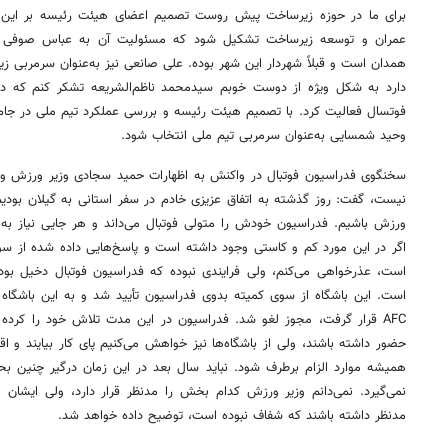
برای ما در حوزه زیرساخت پیش روست تصمیم اعضای هیئت رئیسه بر این ب
عمران و توسعه زیرساخت تشکیل شود که مسئولیت آن به عباس صوفی وا
دارد به شکل ویژه از دوست خوبم سیدمحمد ناظم‌الشریعه تشکر کنم که در 
فوتسال فعالیت کرد. با تصمیم هیئت رئیسه و بررسی عملکرد تیم ملی در جام 
وحید شمسایی به‌عنوان سرمربی تیم ملی انتخاب شود.
سخنگوی فدراسیون فوتبال در واکنش به اظهارات حمید سجادی وزیر ورزش و ج
نیست، گفت: روز گذشته به اتفاق عزیزی خادم در سفر استانی به گیلان بودیم
ورزش باشیم. فدراسیون خودش را متولی فوتبال می‌داند و هر جایی نیاز ب
اگر در این مورد کم و کاستی وجود داشته است و پاسخ‌هایی داده شده از سو
است، عذرخواهی می‌کنم، ولی فرایندی نبوده که فدراسیون فوتبال دخیل بود
است. این باشگاه از سوی کمیته بدوی فدراسیون تأیید شد و به این باشگاه 
AFC قرار گرفت، مجوز لغو شد. فدراسیون در این مدت تلاش خود را کرده ا
حضور داشته باشند، ولی از باشگاه‌ها نیز خواهش می‌کنیم پای کار بیایند و اقد
همیشه موارد الزام برطرف شود. نباید سال بعد در این زمان درگیر چنین بح
نمی‌گیرد. نمی‌دانم وزیر ورزش کدام بخش را مدنظر قرار دارد، ولی ایشان
مدنظر داشته باشند که شفاف نبوده است، توضیح داده خواهد شد.