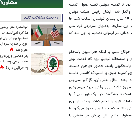
ود تا کمیته موقتی تحت عنوان کمیته
گذار شد. ایشان رئیس هیئت فوتبال
در بحث مشارکت کنید
همدان است و قبلاً شهردار این شهر بوده. علی صانعی نیز به‌عنوان سرمربی زیر 19 سال پسران فوتسال انتخاب شد. جا
این سال‌ها به‌عنوان سرمربی تیم ملی
ابوالفتح: حتی زمانی 
مذاکره نمی‌کنیم، در 
جهانی در لیتوانی تصمیم بر این شد که
هستیم/ برجام برای ای
چون برجام به سود ایرا
خارج شد
وانان مبنی بر اینکه فدراسیون پاسخگو
راز دشمنی وزیرخارجه 
 و متأسفانه توفیق نبود که خدمت وزیر
یوسف رجی چه ارتباط
ه پاسخگویی باشد، حضور خواهیم داشت.
به اسرائیل دارد؟
ی کمیته بدوی یا استیناف کاستی داشته
ه باشد. مثال نقض آن، گل‌گهر سیرجان
مجوز دادند، ولی وقتی مورد بررسی‌های
ست تا باشگاه‌ها در لیگ قهرمانان آسیا
امات لازم را انجام دهند و یک بار برای
ثی باشیم که چه تیمی مجوز می‌گیرد یا
 به‌عنوان مقام عالی ورزش هر بخشی را