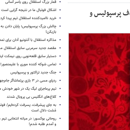
قمار بزرگ استقلال روی یاسر آسانی
اشکال فوتبال ما در نتیجه گرایی است
ذف پرسپولیس و
خرید ناامیدکننده استقلال تیم پیدا کرد
چالش بزرگ پرسپولیس؛ پایان دادن به 
بازیکن!
مذاکره استقلال با آنتونیو آدان برای تمد
مقصد جدید سرمربی سابق استقلال
دستیار سابق قلعه‌نویی روی نیمکت ایتال
تماس شوکه کننده موری با علیمنصور!
جنگ جدید تراکتور و پرسپولیس
ردپای مسی در ۳ بازی پرتماشاگر جام‌جهانی!
تیم پرماجرای لیگ یک در شهر خودش ما
کلاغ‌های انگلیس بی پروبال شدند
به جای پیشرفت، پسرفت کرده‌ایم/ فوت
مُشت دلال است
روحانی بوکسور: در میانه انتخابی تیم 
و آمدم طلبه شدم!