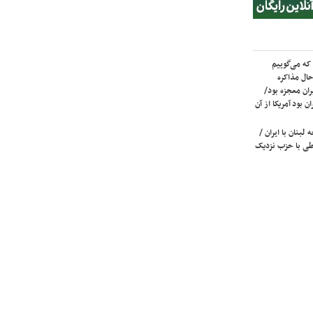
که می‌گوییم
حال مذاکره
ران معجزه بود/
ن بود آمریکا از آن
لبنان با ایران /
ی با حزب نزدیک